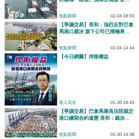
途知返免付出沉重代價
焦點新聞
02-04 18:03
【爭議交易】長和：強烈反對巴拿
馬港口裁決 旗下公司已積極果斷
展開仲裁
焦點新聞
02-04 14:44
【今日網圖】捍衛權益
港人花生
01-30 18:43
【爭議交易】巴拿馬最高法院裁定
港口續期合約違憲 長和：裁決有
違誠信及背棄合約精神
焦點新聞
01-30 14:38