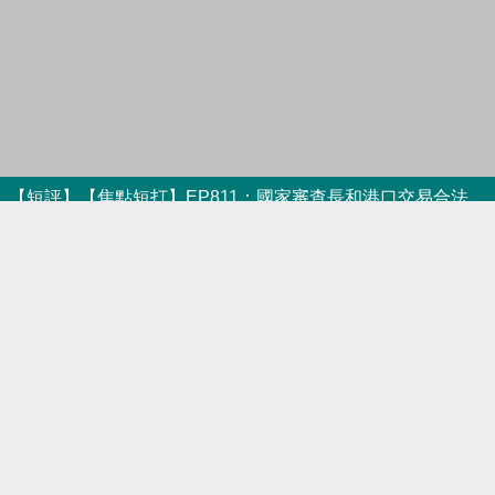
【短評】【焦點短打】EP811：國家審查長和港口交易合法合理 國家利益絕對有凌駕性
港人直播
2025-04-02 18:46
【短片】【有聲專欄】一周圈點：
巴拿馬港口若落入美資手 沙盤推
演揭示後患無窮
有聲專欄
2025-03-30 16:00
【最新消息】港媒引述國家市場監
督管理總局：依法長和港口交易進
行審查 或涉壟斷行為