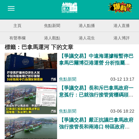
主頁
焦點新聞
港人點播
港人直播
有聲專欄
港人觀點
港人花生
港人博評
標籤：巴拿馬運河 下的文章
【爭議交易】中遠海運據報暫停巴
拿馬巴爾博亞港運營 分析指屬中
方首個反制措施
焦點新聞
03-12 13:17
【爭議交易】長和斥巴拿馬政府一
意孤行：已就強行接管貨櫃碼頭事
宜採取進一步法律行動
焦點新聞
03-06 18:22
【爭議交易】嚴正抗議巴拿馬政府
強行接管長和兩港口 特區政府
斥：破壞合約精神自毀國家信用