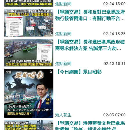
焦點新聞
02-24 15:00
【爭議交易】長和反對巴拿馬政府
強行接管兩港口：有關行動不合
法、保留追究權利
焦點新聞
02-24 13:25
【爭議交易】長和邀巴拿馬政府磋
商尋求解決方案 告誡第三方勿就
碼頭營運參與不法行動
焦點新聞
02-13 16:11
【今日網圖】眾目昭彰
港人花生
02-05 07:00
【爭議交易】港澳辦發文斥巴拿馬
對霸權「跪低」損港企權益 促迷