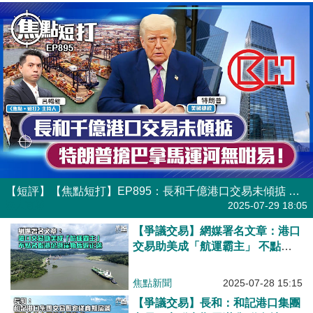
【短評】【焦點短打】EP895：長和千億港口交易未傾掂 特朗普搶巴拿馬運河無咁易！
港人直播
2025-07-29 18:05
【爭議交易】網媒署名文章：港口
交易助美成「航運霸主」 不點名
指港企懸崖勒馬返正途
焦點新聞
2025-07-28 15:15
【爭議交易】長和：和記港口集團