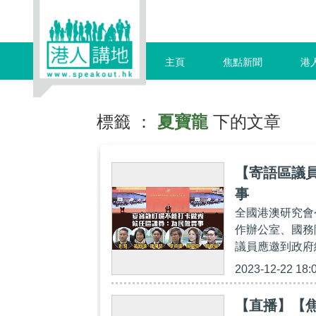
主頁
焦點新聞
港
標籤 ：
夏寶龍
下的文章
【寄語區議
事
全國港澳研究會
作辦公室、國務
議員應邀到政府
2023-12-22 18:
【直播】【焦