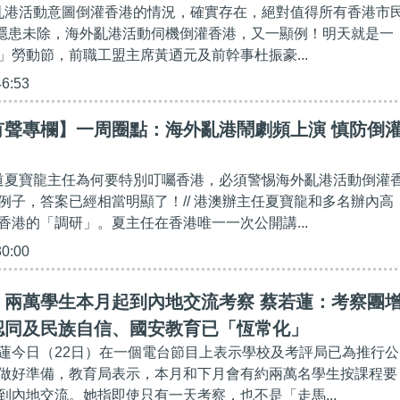
外亂港活動意圖倒灌香港的情況，確實存在，絕對值得所有香港市
國安隱患未除，海外亂港活動伺機倒灌香港，又一顯例！明天就是一
」勞動節，前職工盟主席黃迺元及前幹事杜振豪...
46:53
有聲專欄】一周圈點：海外亂港鬧劇頻上演 慎防倒
知道夏寶龍主任為何要特別叮囑香港，必須警惕海外亂港活動倒灌
例子，答案已經相當明顯了！// 港澳辦主任夏寶龍和多名辦內高
香港的「調研」。夏主任在香港唯一一次公開講...
30:00
】兩萬學生本月起到內地交流考察 蔡若蓮：考察團
認同及民族自信、國安教育已「恆常化」
蓮今日（22日）在一個電台節目上表示學校及考評局已為推行公
做好準備，教育局表示，本月和下月會有約兩萬名學生按課程要
到內地交流。她指即使只有一天考察，也不是「走馬...