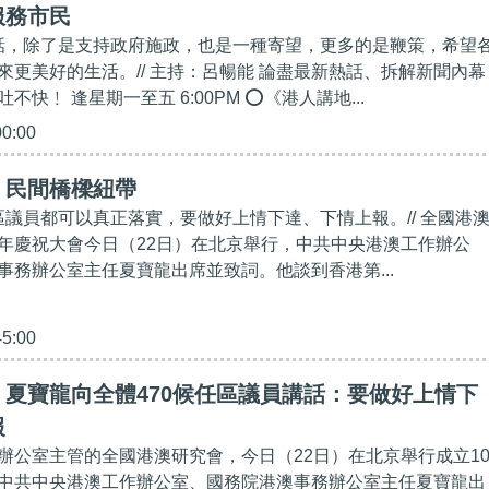
服務市民
講話，除了是支持政府施政，也是一種寄望，更多的是鞭策，希望
來更美好的生活。// 主持：呂暢能 論盡最新熱話、拆解新聞內幕
不快﹗ 逢星期一至五 6:00PM ⭕《港人講地...
00:00
】民間橋樑紐帶
任區議員都可以真正落實，要做好上情下達、下情上報。// 全國港
年慶祝大會今日（22日）在北京舉行，中共中央港澳工作辦公
事務辦公室主任夏寶龍出席並致詞。他談到香港第...
45:00
夏寶龍向全體470候任區議員講話：要做好上情下
報
辦公室主管的全國港澳研究會，今日（22日）在北京舉行成立1
中共中央港澳工作辦公室、國務院港澳事務辦公室主任夏寶龍出