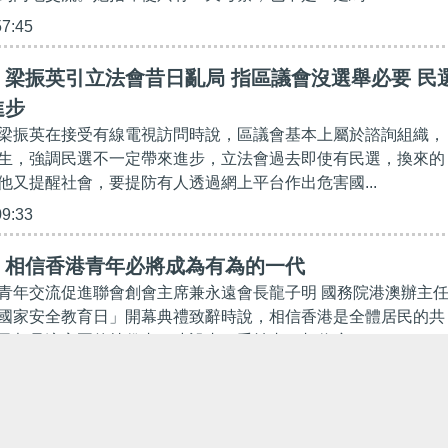
57:45
梁振英引立法會昔日亂局 指區議會沒選舉必要 民
進步
梁振英在接受有線電視訪問時說，區議會基本上屬於諮詢組織，
生，強調民選不一定帶來進步，立法會過去即使有民選，換來的
他又提醒社會，要提防有人透過網上平台作出危害國...
09:33
】相信香港青年必將成為有為的一代
青年交流促進聯會創會主席兼永遠會長龍子明 國務院港澳辦主
國家安全教育日」開幕典禮致辭時說，相信香港是全體居民的共
民都是這家園的持份者、建設者、受益者，相信廣...
00:00