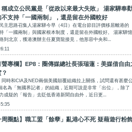
】稱成立公民黨是「從政以來最大失敗」 湯家驊奉
如不支持「一國兩制」，還是留在外國較好
民主思路召集人湯家驊今早（4日）在電台節目評價移居離港的
持「一國兩制」與國家根本制度，還是留在外國較好。 湯家驊
路到北京，獲港澳辦主任夏寶龍接見，他形容中央和...
26:11
有聲專欄】EP8：圈傳媒總社長張瑞蓮：美媒借自由
實？
者」同時和CIA及NED兩個美國顛覆組織拉上關係，試問還有甚麼
 一個名為「無國界記者」的組織，近期可說是非常「出位」，除了
力成疑的「報告」去貶低香港新聞自由外，近日更...
45:35
一周圈點】職工盟「餘孽」亂港心不死 疑藉遊行粉