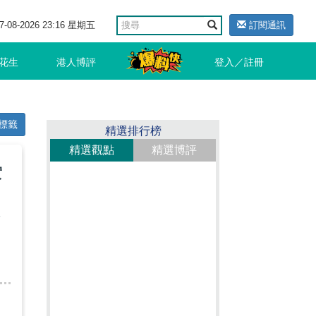
7-08-2026 23:16 星期五
訂閱通訊
花生
港人博評
登入／註冊
標籤
精選排行榜
精選觀點
精選博評
實
工