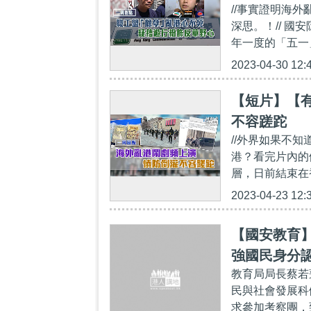
//事實證明海
深思。！// 
年一度的「五一
2023-04-30 12:
【短片】【
不容蹉跎
//外界如果不
港？看完片內的
層，日前結束在
2023-04-23 12:
【國安教育
強國民身分
教育局局長蔡若
民與社會發展科
求參加考察團，