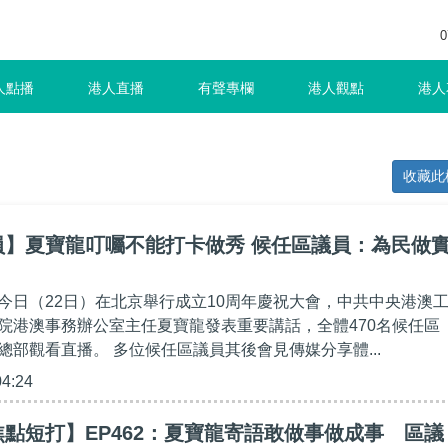
0
人點播
港人直播
有聲專欄
港人觀點
港人
收藏此
員】夏寶龍叮囑不能打卡做秀 候任區議員：為民做
今日（22日）在北京舉行成立10周年慶祝大會，中共中央港澳
院港澳事務辦公室主任夏寶龍發表重要講話，全體470名候任區
總部觀看直播。 多位候任區議員其後會見傳媒分享體...
04:24
點短打】EP462：夏寶龍寄語敢做事做成事 區議