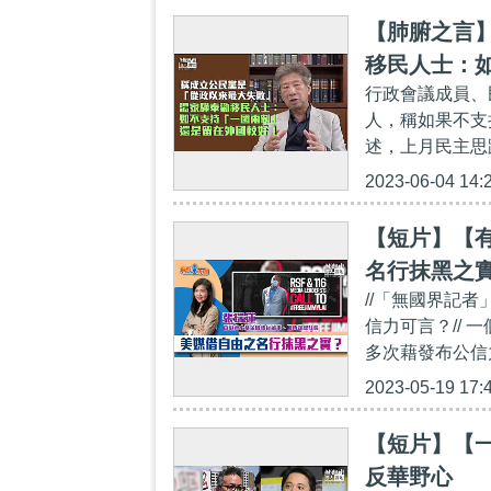
【肺腑之言
移民人士：
行政會議成員、
人，稱如果不支
述，上月民主思
2023-06-04 14:
【短片】【
名行抹黑之
//「無國界記
信力可言？//
多次藉發布公信
2023-05-19 17:
【短片】【
反華野心