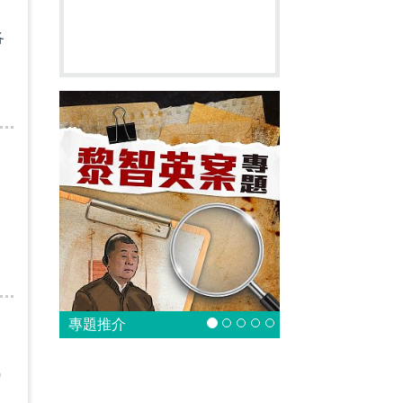
各
澳
專題推介
0