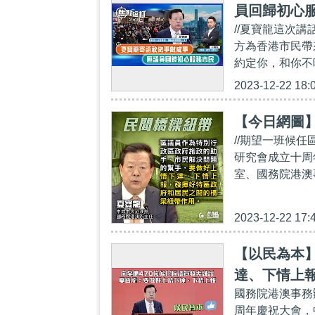
員回歸初心
//夏寶龍這次
方為香港市民帶
約定你，和你不吐
2023-12-22 18:
【今日網圖
//期望一班候
研究會成立十周
室、國務院港澳
2023-12-22 17:
【以民為本】
達、下情上
國務院港澳事務
周年慶祝大會，