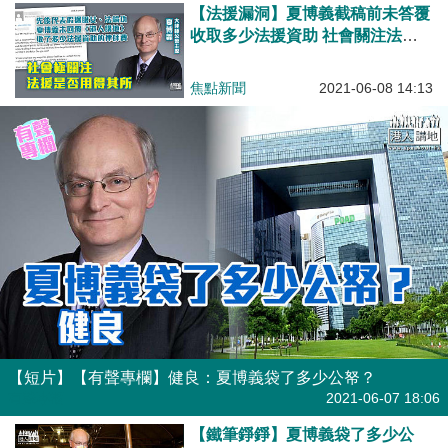
【法援漏洞】夏博義截稿前未答覆
收取多少法援資助 社會關注法援
公帑是否用得其所
焦點新聞
2021-06-08 14:13
【短片】【有聲專欄】健良：夏博義袋了多少公帑？
有聲專欄
2021-06-07 18:06
【鐵筆錚錚】夏博義袋了多少公