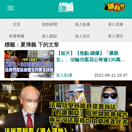
主頁
焦點新聞
港人點播
港人直播
有聲專欄
港人觀點
港人花生
港人博評
標籤：夏博義 下的文章
【短片】【焦點‧踢爆】「爆眼
女」、法輪功案花公帑逾130萬，
法律界促法援署交代開支詳情
港人點播
2021-06-11 18:47