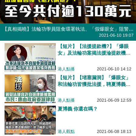
【真相揭曉】法輪功學員阻食環署執法、「假爆眼女」阻警閱醫療報告 兩案代表律師均為夏博義、法援至今共支付逾130萬元
焦點新聞
2021-06-10 19:07
【短片】【法援提款機?】「爆眼
女」及法輪功案揭法援淪提款機？
龔靜儀：納稅人成輸家、改革急不
容緩、應按名冊排序平均分配、以
港人點播
2021-06-10 14:12
代號披露案情和費用！
【短片】【堵塞漏洞】「爆眼女」
和法輪功皆獲批法援，聘夏博義作
法律代表、市民質疑法援遭濫用。
潘先生：全世界沒有的怪現象、
港人點播
2021-06-09 12:59
SAMMI：私相授受、政府應委派
夏博義 你還在嗎？
律師
港人觀點
2021-06-08 18:13