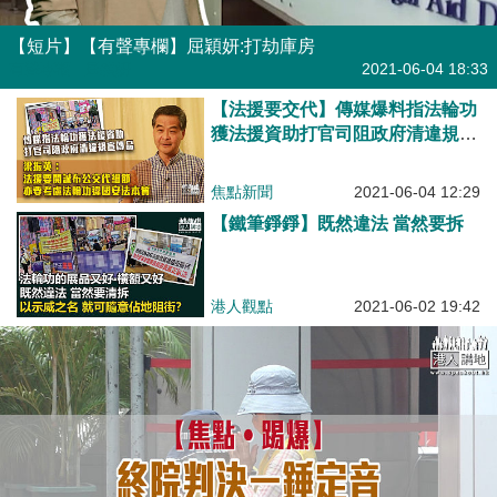
【短片】【有聲專欄】屈穎妍:打劫庫房
有聲專欄
| 屈穎妍
2021-06-04 18:33
【法援要交代】傳媒爆料指法輪功
獲法援資助打官司阻政府清違規宣
傳品 梁振英：法援要開誠布公交
代細節、亦要考慮其違國安法本質
焦點新聞
2021-06-04 12:29
【鐵筆錚錚】既然違法 當然要拆
港人觀點
2021-06-02 19:42