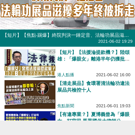
【短片】【焦點‧踢爆】終院判決一錘定音、法輪功展品滋擾多年終被拆走
港人點播
2021-06-02 19:29
【短片】【法援淪提款機？】陸頌
雄：「爆眼女」離港半年仍獲批法
援、是否有法援署人員違反程序、
行政失當？ 促調查夏博義有否涉
港人點播
2021-06-02 16:00
知情不報
【清走展品】食環署清法輪功違法
展品共檢控十人
焦點新聞
2021-06-01 19:03
【有違專業？】夏博義曾為「爆眼
女」打官司 馬恩國促大律師公會
調查：他把當事人的利益凌駕在法
律之上