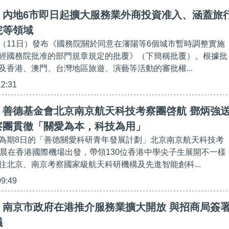
】內地6市即日起擴大服務業外商投資准入、涵蓋旅
院等領域
（11日）發布《國務院關於同意在瀋陽等6個城市暫時調整實施
經國務院批准的部門規章規定的批覆》（下簡稱批覆）。根據批
及香港、澳門、台灣地區旅遊、演藝等活動的審批權...
12:31
】善德基金會北京南京航天科技考察團啓航 鄧炳強
察團貫徹「關愛為本，科技為用」
為期8日的「善德關愛科研青年發展計劃」北京南京航天科技考
）晨在香港國際機場出發，帶領130位香港中學尖子生展開不一樣
往北京、南京考察國家級航天科研機構及先進智能創科...
09:49
】南京市政府在港推介服務業擴大開放 與招商局簽
議