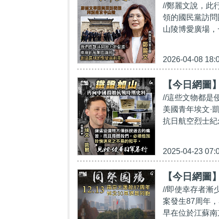
//鄭麗文說，
領的國民黨訪問
山陵博愛廣場，
2026-04-08 18:
【今日網圖
//這些文物都是
美國青年埃文·凱
抗日航空烈士紀
2025-04-23 07:
【今日網圖
//即使幸存者漸
案發生87周年
早在位於江蘇南