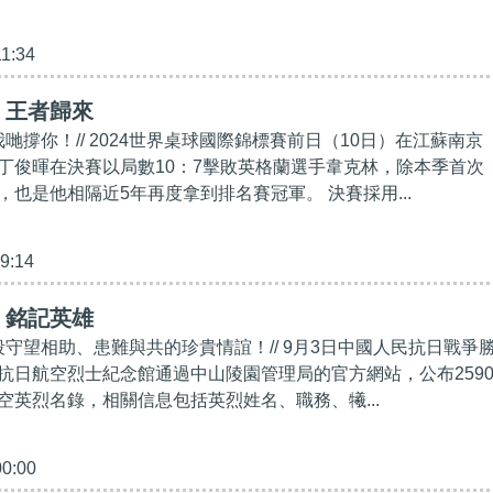
11:34
】王者歸來
我哋撐你！// 2024世界桌球國際錦標賽前日（10日）在江蘇南京
丁俊暉在決賽以局數10：7擊敗英格蘭選手韋克林，除本季首次
也是他相隔近5年再度拿到排名賽冠軍。 決賽採用...
59:14
】銘記英雄
段守望相助、患難與共的珍貴情誼！// 9月3日中國人民抗日戰爭
抗日航空烈士紀念館通過中山陵園管理局的官方網站，公布259
空英烈名錄，相關信息包括英烈姓名、職務、犧...
00:00