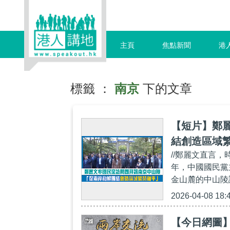
主頁
焦點新聞
港
標籤 ：
南京
下的文章
【短片】鄭
結創造區域
//鄭麗文直言，
年，中國國民黨
金山麓的中山陵謁
2026-04-08 18:
【今日網圖