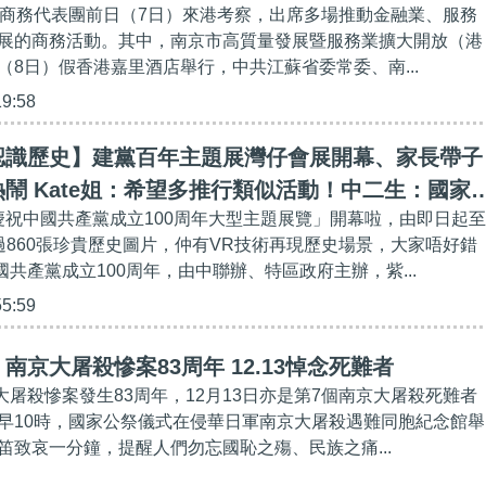
的商務代表團前日（7日）來港考察，出席多場推動金融業、服務
展的商務活動。其中，南京市高質量發展暨服務業擴大開放（港
（8日）假香港嘉里酒店舉行，中共江蘇省委常委、南...
19:58
認識歷史】建黨百年主題展灣仔會展開幕、家長帶子
鬧 Kate姐：希望多推行類似活動！中二生：國家
—慶祝中國共產黨成立100周年大型主題展覽」開幕啦，由即日起至
！紫荊文化總經理文宏武：中共是「一國兩制」開創
過860張珍貴歷史圖片，仲有VR技術再現歷史場景，大家唔好錯
中國共產黨成立100周年，由中聯辦、特區政府主辦，紫...
55:59
南京大屠殺慘案83周年 12.13悼念死難者
殺慘案發生83周年，12月13日亦是第7個南京大屠殺死難者
早10時，國家公祭儀式在侵華日軍南京大屠殺遇難同胞紀念館舉
笛致哀一分鐘，提醒人們勿忘國恥之殤、民族之痛...