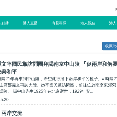
0
人點播
港人直播
有聲專欄
港人觀點
港人
收藏此
麗文率國民黨訪問團拜謁南京中山陵 「促兩岸和解
繁榮和平」
時隔21年再來到中山陵，希望此行播下兩岸和平的種子。// 時隔2
主席鄭麗文再訪大陸。她率國民黨訪問團，前往位於南京東郊紫
陵。 孫中山先生1925年在北京逝世，1929年安...
45:20
】兩岸交流