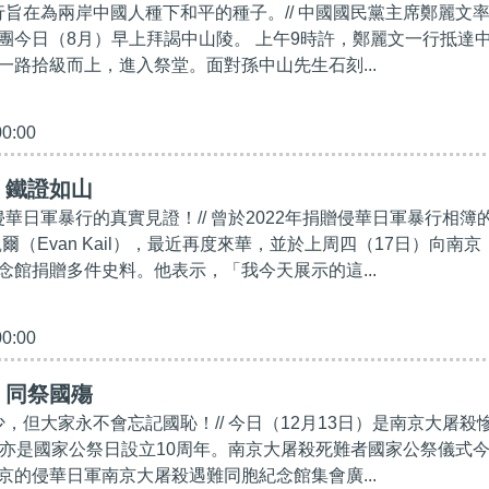
此行旨在為兩岸中國人種下和平的種子。// 中國國民黨主席鄭麗文
團今日（8月）早上拜謁中山陵。 上午9時許，鄭麗文一行抵達
一路拾級而上，進入祭堂。面對孫中山先生石刻...
00:00
】鐵證如山
侵華日軍暴行的真實見證！// 曾於2022年捐贈侵華日軍暴行相簿
爾（Evan Kail），最近再度來華，並於上周四（17日）向南京
念館捐贈多件史料。他表示，「我今天展示的這...
00:00
】同祭國殤
少，但大家永不會忘記國恥！// 今日（12月13日）是南京大屠殺
，亦是國家公祭日設立10周年。南京大屠殺死難者國家公祭儀式
京的侵華日軍南京大屠殺遇難同胞紀念館集會廣...