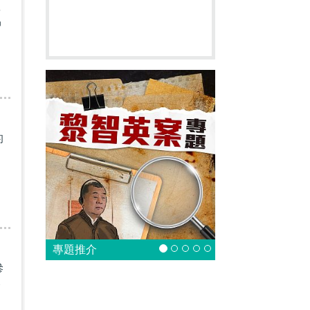
率
中
的
專題推介
慘
今