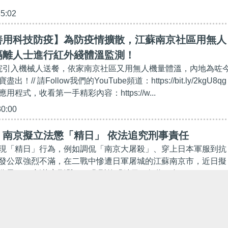
35:02
善用科技防疫】為防疫情擴散，江蘇南京社區用無人
隔離人士進行紅外綫體溫監測！
醫院引入機械人送餐，依家南京社區又用無人機量體溫，內地為咗
// 請Follow我們的YouTube頻道：https://bit.ly/2kgU8qg
程式，收看第一手精彩內容：https://w...
30:00
】南京擬立法懲「精日」 依法追究刑事責任
現「精日」行為，例如調侃「南京大屠殺」、穿上日本軍服到抗
發公眾強烈不滿，在二戰中慘遭日軍屠城的江蘇南京市，近日擬
分子」。 新草案列舉三種典型的「精日」行為，包...
30:23