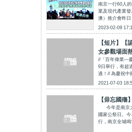
南京一行60人
業及現代產業發
澳）推介會昨日
2023-02-09 17:
【短片】【
女參觀場面熱
//「百年偉業
大感到驕傲
9日舉行，有超
者
過！// 為慶祝
2021-07-03 18:
【毋忘國殤】
今年是南京大屠
國家公祭日。今
行，南京全城鳴