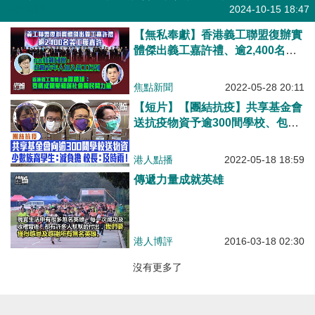
焦點新聞
2024-10-15 18:47
【無私奉獻】香港義工聯盟復辦實
體傑出義工嘉許禮、逾2,400名義
工獲嘉許 林鄭月娥：鼓勵青年人
加入義工行列 譚錦球：構成關愛
焦點新聞
2022-05-28 20:11
和諧社會需要民間力量 得獎義
【短片】【團結抗疫】共享基金會
工：利用工餘時間、能幫到人就盡
送抗疫物資予逾300間學校、包括
量幫
14萬快速測試劑 受助少數族裔學
生：可減輕家中經濟負擔 受助學
港人點播
2022-05-18 18:59
校校長：疫情期間的及時雨！
傳遞力量成就英雄
港人博評
2016-03-18 02:30
沒有更多了