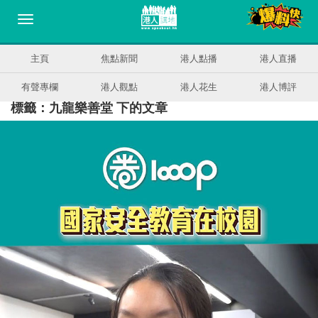
主頁
焦點新聞
港人點播
港人直播
有聲專欄
港人觀點
港人花生
港人博評
標籤：九龍樂善堂 下的文章