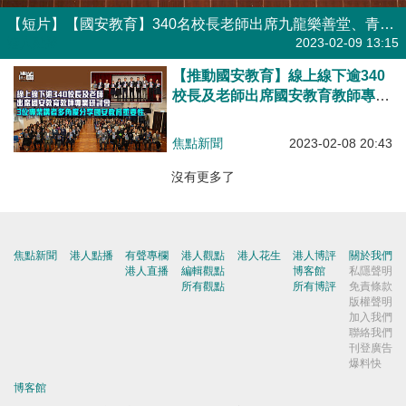
【短片】【國安教育】340名校長老師出席九龍樂善堂、青識主辦專業研討會 三講者分享國安真實案例 黃汝榮：香港國安法無灰色地帶 林景昇：教育下一代明辯事理 周文港：促政府資助國安教材
港人點播
2023-02-09 13:15
【推動國安教育】線上線下逾340
校長及老師出席國安教育教師專業
研討會 3位專業講者多角度分享國
安教育重要性
焦點新聞
2023-02-08 20:43
沒有更多了
焦點新聞
港人點播
有聲專欄
港人觀點
港人花生
港人博評
關於我們
港人直播
編輯觀點
博客館
私隱聲明
所有觀點
所有博評
免責條款
版權聲明
加入我們
聯絡我們
刊登廣告
爆料快
博客館