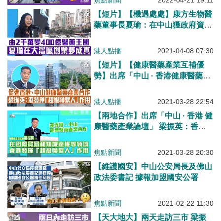
焦點新聞
2022-04-21 19:11
【短片】【機遇處處】康方生物醫
藥董事長夏瑜：在中山獲政府資金
支持、在港上市受全球金融市場關
注、2000萬投資變市值400億醫藥
港人點播
2021-04-08 07:30
王國 香港牙醫學會前會長梁世
【短片】【健康醫藥產業互補優
民：有挑戰、也有機遇！
勢】出席「中山 · 香港健康醫藥產
業論壇」 梁振英：香港可發揮
「超級聯繫人」作用；中山市委書
港人點播
2021-03-28 22:54
記賴澤華：可形成合作共贏良好局
【兩地合作】出席「中山 · 香港 健
面
康醫藥產業論壇」 梁振英：香港
能在國際貿易和知識產權等領域發
揮「超級聯繫人」作用
焦點新聞
2021-03-28 20:30
【維護國安】中山公安局長及佛山
政法委書記 據報加盟國安公署
焦點新聞
2021-02-22 11:30
【天大地大】兩天走訪三市 梁振