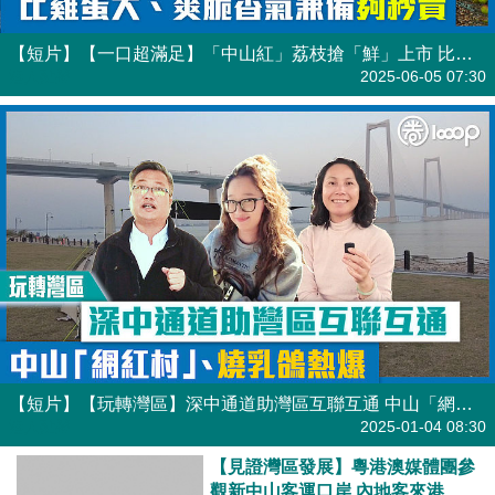
【短片】【一口超滿足】「中山紅」荔枝搶「鮮」上市 比雞蛋大、爽脆香氣兼備夠矜貴
港人點播
2025-06-05 07:30
【短片】【玩轉灣區】深中通道助灣區互聯互通 中山「網紅村」、燒乳鴿熱爆
港人點播
2025-01-04 08:30
【見證灣區發展】粵港澳媒體團參
觀新中山客運口岸 內地客來港轉