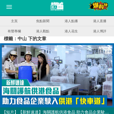
主頁
焦點新聞
港人點播
港人直播
有聲專欄
港人觀點
港人花生
港人博評
標籤：中山 下的文章
【短片】【新鮮速達】海關護航供港食品 助力食品企業駛入供港「快車道」