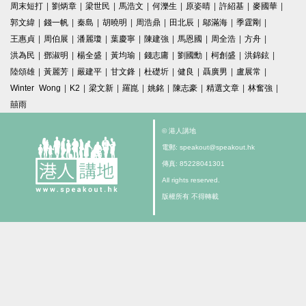
周末短打
|
劉炳章
|
梁世民
|
馬浩文
|
何濼生
|
原姿晴
|
許紹基
|
麥國華
|
郭文緯
|
錢一帆
|
秦島
|
胡曉明
|
周浩鼎
|
田北辰
|
鄔滿海
|
季霆剛
|
王惠貞
|
周伯展
|
潘麗瓊
|
葉慶寧
|
陳建強
|
馬恩國
|
周全浩
|
方舟
|
洪為民
|
鄧淑明
|
楊全盛
|
黃均瑜
|
錢志庸
|
劉國勳
|
柯創盛
|
洪錦鉉
|
陸頌雄
|
黃麗芳
|
嚴建平
|
甘文鋒
|
杜礎圻
|
健良
|
聶廣男
|
盧展常
|
Winter Wong
|
K2
|
梁文新
|
羅崑
|
姚銘
|
陳志豪
|
精選文章
|
林奮強
|
囍雨
© 港人講地
電郵: speakout@speakout.hk
傳真: 85228041301
All rights reserved.
版權所有 不得轉載