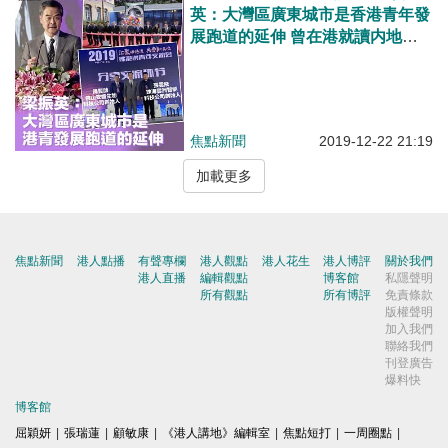
英：大灣區廣東城市是香港青年發
展跑道的延伸 曾在港就讀内地創
科新獨角獸企業家：香港學生勝在
有優秀創新思維、內地生擅於工科
功底，互補長短，必有大作為
焦點新聞
2019-12-22 21:19
加載更多
焦點新聞
港人點播
有聲專欄
港人觀點
港人花生
港人博評
關於我們
港人直播
編輯觀點
博客館
私隱聲明
所有觀點
所有博評
免責條款
版權聲明
加入我們
聯絡我們
刊登廣告
爆料快
博客館
屈穎妍
|
張瑞蓮
|
顧敏康
|
《港人講地》編輯室
|
焦點短打
|
一周圈點
|