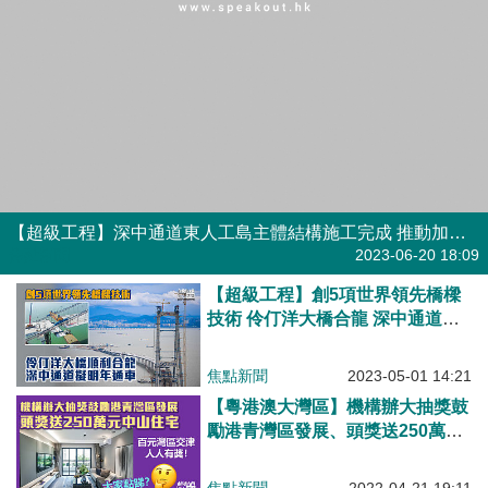
【超級工程】深中通道東人工島主體結構施工完成 推動加速大灣區「一小時生活圈」形成
焦點新聞
2023-06-20 18:09
【超級工程】創5項世界領先橋樑
技術 伶仃洋大橋合龍 深中通道擬
明年建成通車
焦點新聞
2023-05-01 14:21
【粵港澳大灣區】機構辦大抽獎鼓
勵港青灣區發展、頭獎送250萬元
中山住宅、人人有奬百元交通津貼