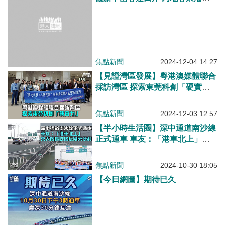
機大讚無感通關省時省力
焦點新聞
2024-12-04 14:27
【見證灣區發展】粵港澳媒體聯合
採訪灣區 探索東莞科創「硬實
力」
焦點新聞
2024-12-03 12:57
【半小時生活圈】深中通道南沙線
正式通車 車友：「港車北上」來
大灣區吃喝玩樂更便利
焦點新聞
2024-10-30 18:05
【今日網圖】期待已久