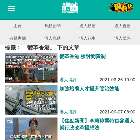
主頁
焦點新聞
港人點播
港人直播
有聲專欄
港人觀點
港人花生
港人博評
標籤：「變革香港」 下的文章
變革香港 檢討問責制
港人博評
2021-06-26 10:00
加強培養人才提升管治效能
港人博評
2021-06-07 08:00
【焦點新聞】李慧琼冀特首參選人
就行政改革提想法