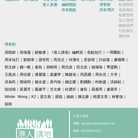
港人直播
編輯觀點
博客館
私隱聲明
所有觀點
所有博評
免責條款
版權聲明
加入我們
聯絡我們
刊登廣告
爆料快
博客館
屈穎妍
|
張瑞蓮
|
顧敏康
|
《港人講地》編輯室
|
焦點短打
|
一周圈點
|
周末短打
|
劉炳章
|
梁世民
|
馬浩文
|
何濼生
|
原姿晴
|
許紹基
|
麥國華
|
郭文緯
|
錢一帆
|
秦島
|
胡曉明
|
周浩鼎
|
田北辰
|
鄔滿海
|
季霆剛
|
王惠貞
|
周伯展
|
潘麗瓊
|
葉慶寧
|
陳建強
|
馬恩國
|
周全浩
|
方舟
|
洪為民
|
鄧淑明
|
楊全盛
|
黃均瑜
|
錢志庸
|
劉國勳
|
柯創盛
|
洪錦鉉
|
陸頌雄
|
黃麗芳
|
嚴建平
|
甘文鋒
|
杜礎圻
|
健良
|
聶廣男
|
盧展常
|
Winter Wong
|
K2
|
梁文新
|
羅崑
|
姚銘
|
陳志豪
|
精選文章
|
林奮強
|
囍雨
© 港人講地
電郵: speakout@speakout.hk
傳真: 85228041301