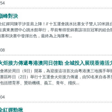
:54
巔峰對決
全紅嬋同陳芋汐並肩上陣！// 十五運會跳水比賽女子雙人10米跳
在廣東奧體中心跳水館舉行，早前奪得世錦賽該項目冠軍的組合
預賽和決賽中發揮出色，最終為上海隊奪...
:08
火炬接力傳遞粵港澳同日啓動 全城投入展現香港活
會將於周日（9日）開幕，為迎接這項首次由粵港澳三地攜手舉
賽區昨日（2日）舉行十五運會火炬接力傳遞，由50名來自各界
包括體育界、贊助機構、義工、青年、殘疾...
:04
全紅嬋勁揪