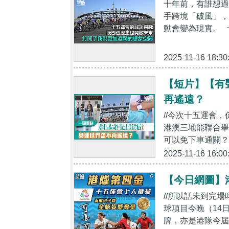
十年前，有誰想過
手跨境「破風」，
動會變為現實。 
2025-11-16 18:30
【短片】【有
再遙遠？
//今次十五運會
港澳三地能聯合舉
可以免下車通關？
2025-11-16 16:00
【今日網圖】
//所以話未到完
球項目今晚（14
牌，亦是港隊今屆第