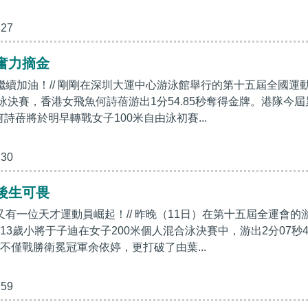
:27
奮力摘金
！繼續加油！// 剛剛在深圳大運中心游泳館舉行的第十五屆全國運
由泳決賽，香港女飛魚何詩蓓游出1分54.85秒奪得金牌。港隊今屆
何詩蓓將於明早轉戰女子100米自由泳初賽...
:30
後生可畏
又有一位天才運動員崛起！// 昨晚（11日）在第十五屆全運會的
13歲小將于子迪在女子200米個人混合泳決賽中，游出2分07秒4
不僅戰勝衛冕冠軍余依婷，更打破了由葉...
:59