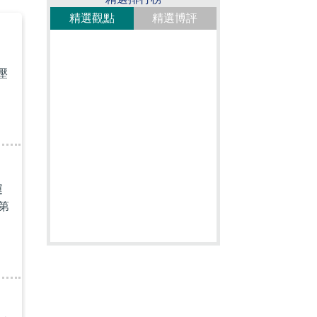
精選觀點
精選博評
壓
運
第