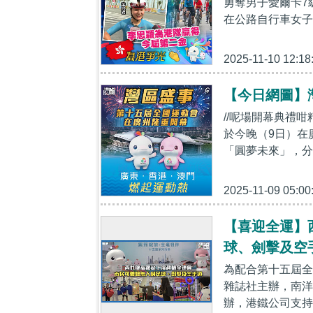
勇奪男子愛爾卡7
在公路自行車女子
2025-11-10 12:18
【今日網圖】
//呢場開幕典禮咁
於今晚（9日）在
「圓夢未來」，分
2025-11-09 05:00
【喜迎全運】
球、劍擊及空
為配合第十五屆全
雜誌社主辦，南洋商
辦，港鐵公司支持