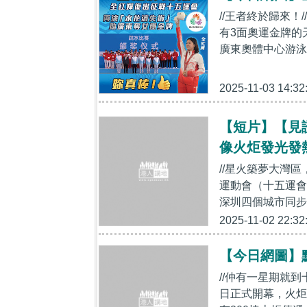
//王者終於歸來
有3面奧運金牌的
廣東奧體中心游泳
2025-11-03 14:32
【短片】【見
像火炬發光發
//星火築夢大灣
運動會（十五運會
深圳四個城市同步
2025-11-02 22:32
【今日網圖】
//仲有一星期就到
日正式開幕，火炬