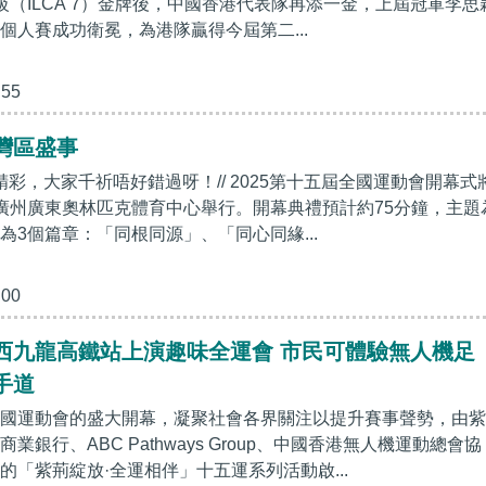
級（ILCA 7）金牌後，中國香港代表隊再添一金，上屆冠軍李思
個人賽成功衛冕，為港隊贏得今屆第二...
:55
灣區盛事
精彩，大家千祈唔好錯過呀！// 2025第十五屆全國運動會開幕式
廣州廣東奧林匹克體育中心舉行。開幕典禮預計約75分鐘，主題
為3個篇章：「同根同源」、「同心同緣...
:00
西九龍高鐵站上演趣味全運會 市民可體驗無人機足
手道
國運動會的盛大開幕，凝聚社會各界關注以提升賽事聲勢，由紫
業銀行、ABC Pathways Group、中國香港無人機運動總會協
的「紫荊綻放·全運相伴」十五運系列活動啟...