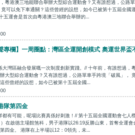
，粵港澳三地能聯合舉辦大型綜合運動會？又有誰想過，公路單
 竟可以免下車通關？這些曾經的設想，如今已被第十五屆全國
十五運會是首次由粵港澳三地聯合舉辦的...
:00
聲專欄】一周圈點：灣區全運開創模式 奧運世界盃
，係大灣區融合發展嘅一次制度創新實踐。// 十年前，有誰想過，
辦大型綜合運動會？又有誰想過，公路單車手跨境「破風」， 
這些曾經的設想，如今已被第十五屆全國...
:00
港隊第四金
場咩都有可能，呢場比賽真係好刺激！// 第十五屆全國運動會七人
日）在啟德主場館煞科，男子港隊以26:19反勝山東，首奪全運會
四金。 港隊在上半場以12：0領先，未...