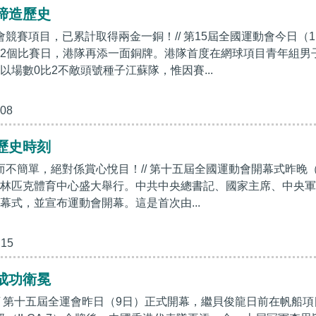
締造歷史
會競賽項目，已累計取得兩金一銅！// 第15屆全國運動會今日（1
2個比賽日，港隊再添一面銅牌。港隊首度在網球項目青年組男
以場數0比2不敵頭號種子江蘇隊，惟因賽...
:08
歷史時刻
約而不簡單，絕對係賞心悅目！// 第十五屆全國運動會開幕式昨晚（
林匹克體育中心盛大舉行。中共中央總書記、國家主席、中央軍
幕式，並宣布運動會開幕。這是首次由...
:15
成功衛冕
！// 第十五屆全運會昨日（9日）正式開幕，繼貝俊龍日前在帆船項