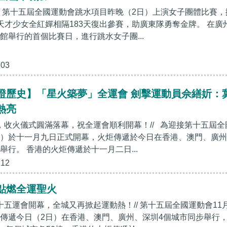
！// 第十五屆全國運動會跳水項目昨晚（2日）上演女子團體比賽，
天才少女全紅嬋相隔183天復出參賽，助廣東隊勇奪金牌。 在廣
館舉行的首個比賽日，進行跳水女子團...
:03
證歷史】「星火築夢」全運會 劍擊運動員佘繕妡：
熱亮
區，收火儀式圓滿落幕，祝全運會順利開幕！// 為迎接第十五屆全
）於十一月九日正式開幕，火炬傳遞於今日在香港、澳門、廣州
舉行。 香港的火炬傳遞於十一月二日...
:12
點燃全運聖火
十五運會開幕，全城又再掀起運動熱！// 第十五屆全國運動會11
傳遞今日（2日）在香港、澳門、廣州、深圳4個城市同步舉行