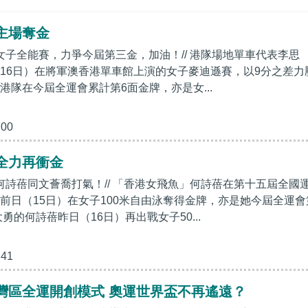
主場奪金
戰女子全能賽，力爭今屆第三金，加油！// 港隊場地單車代表李思
16日）在將軍澳香港單車館上演的女子麥迪遜賽，以9分之差力
港隊在今屆全運會累計第6面金牌，亦是女...
:00
全力再衝金
為何詩蓓同文薈喬打氣！// 「香港女飛魚」何詩蓓在第十五屆全國
前日（15日）在女子100米自由泳奪得金牌，亦是她今屆全運會
勇的何詩蓓昨日（16日）再出戰女子50...
:41
灣區全運開創模式 奧運世界盃不再遙遠？