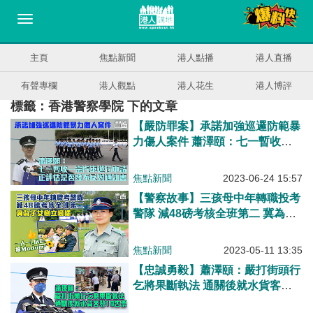
主頁
焦點新聞
港人點播
港人直播
有聲專欄
港人觀點
港人花生
港人博評
標籤：香港警察學院 下的文章
【嚴防罪案】承諾加強巡邏防範暴
力傷人案件 蕭澤頤：七一暫收一
宗汽車遊行申請 正評估是否發不
反對通知書
焦點新聞
2023-06-24 15:57
【警察故事】三孩母中年轉職投考
警隊 減48磅考核全班第二 冀為子
女樹立榜樣
焦點新聞
2023-05-11 13:35
【忠誠勇毅】蕭澤頤：嚴打街頭行
乞將果斷執法 通關後就水貨客發
19告票