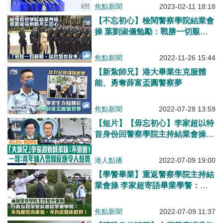
焦點新聞
2023-02-11 18:18
【不忘初心】檢閱警察學院結業會
操 葉劉淑儀勉勵：戰勝一切艱
難、編寫警察故事
焦點新聞
2022-11-26 15:44
【新紮師兄】港大畢業生克服體
能、勇奪薛富盃圓警察夢
焦點新聞
2022-07-28 13:59
【短片】【毋忘初心】李家超以特
首身份回警察學院主持結業會操，
勉師弟妺:不為艱險而退縮、不為
磨難而低頭!一哥蕭澤頤:青年加入
港人點播
2022-07-09 19:00
警隊反應令人鼓舞
【學警畢業】重返警察學院主持結
業會操 李家超寄語畢業學警：不
為艱險而退縮，不為磨難而低頭
焦點新聞
2022-07-09 11:37