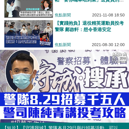
罪成還押候判
焦點新聞
2021-11-08 18:50
【實踐抱負】退役精英運動員投考
警隊 鄺啟軒：想令香港安定
焦點新聞
2021-08-30 12:00
【短片】【守護我城】警隊本月29日舉行招募活動、可以即場投考、究竟點樣才夠資格加入警隊呢？警察招募組警司陳純青講解投考攻略。