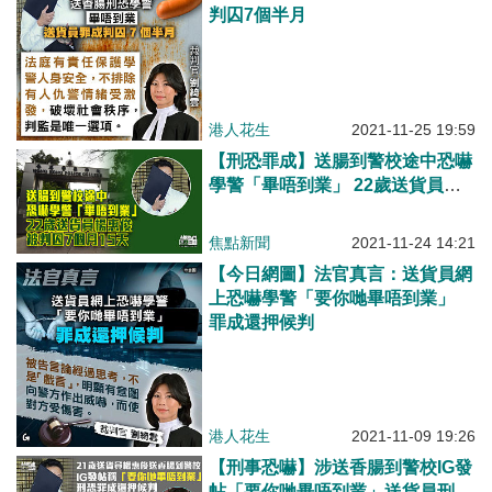
判囚7個半月
港人花生
2021-11-25 19:59
【刑恐罪成】送腸到警校途中恐嚇
學警「畢唔到業」 22歲送貨員被
判囚7個月15天
焦點新聞
2021-11-24 14:21
【今日網圖】法官真言：送貨員網
上恐嚇學警「要你哋畢唔到業」
罪成還押候判
港人花生
2021-11-09 19:26
【刑事恐嚇】涉送香腸到警校IG發
帖「要你哋畢唔到業」送貨員刑恐