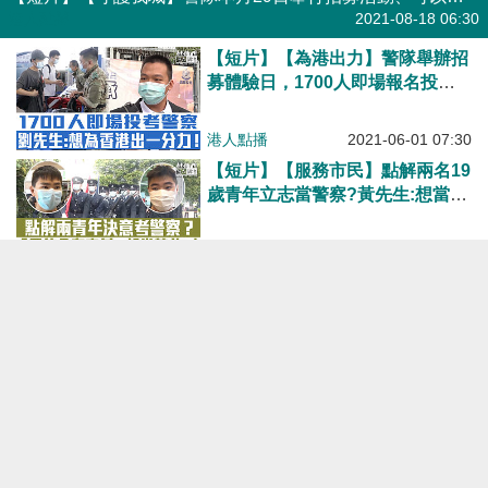
港人點播
2021-08-18 06:30
【短片】【為港出力】警隊舉辦招
募體驗日，1700人即場報名投
考。自小立志當警察的投考者劉先
生：想為香港出一分力！彭小姐：
港人點播
2021-06-01 07:30
堅定了當警察的決心
【短片】【服務市民】點解兩名19
歲青年立志當警察?黃先生:想當反
恐特勤，因是警隊精英 黎先生:為
人民服務是使命、責任!
港人點播
2021-04-17 08:30