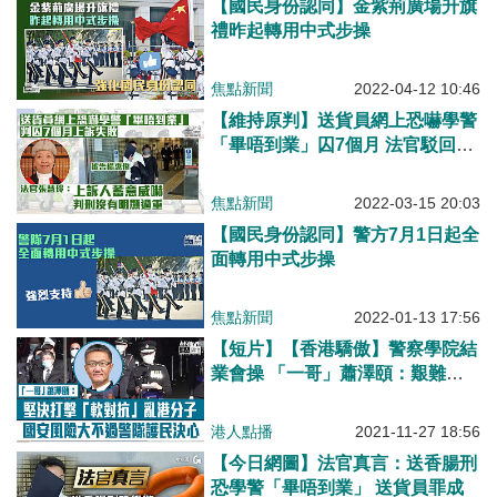
【國民身份認同】金紫荊廣場升旗
禮昨起轉用中式步操
焦點新聞
2022-04-12 10:46
【維持原判】送貨員網上恐嚇學警
「畢唔到業」囚7個月 法官駁回上
訴：判刑沒明顯過重
焦點新聞
2022-03-15 20:03
【國民身份認同】警方7月1日起全
面轉用中式步操
焦點新聞
2022-01-13 17:56
【短片】【香港驕傲】警察學院結
業會操 「一哥」蕭澤頤：艱難困
苦，玉汝於成、決心打擊「軟對
抗」反中亂港分子、危害國家安全
港人點播
2021-11-27 18:56
的風險大不過警隊保護市民的決
【今日網圖】法官真言：送香腸刑
心、現在才是警隊最具挑戰的時代
恐學警「畢唔到業」 送貨員罪成