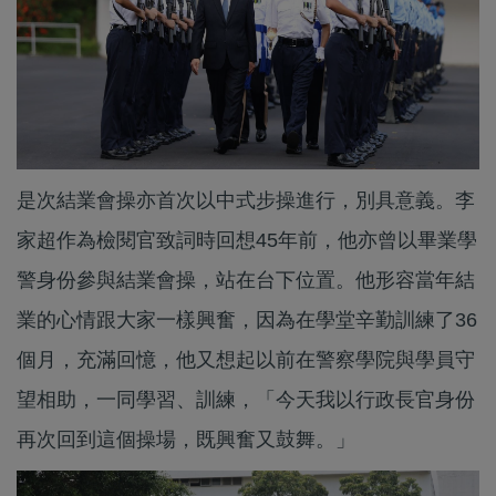
是次結業會操亦首次以中式步操進行，別具意義。李
家超作為檢閱官致詞時回想45年前，他亦曾以畢業學
警身份參與結業會操，站在台下位置。他形容當年結
業的心情跟大家一樣興奮，因為在學堂辛勤訓練了36
個月，充滿回憶，他又想起以前在警察學院與學員守
望相助，一同學習、訓練，「今天我以行政長官身份
再次回到這個操場，既興奮又鼓舞。」