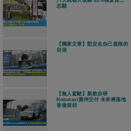
八大或都大取錄 82%獲派首三
志願
【獨家文章】堅定走自己道路的
自信
【無人駕駛】新款自研
Robotaxi廣州交付 未來將落地
香港深圳