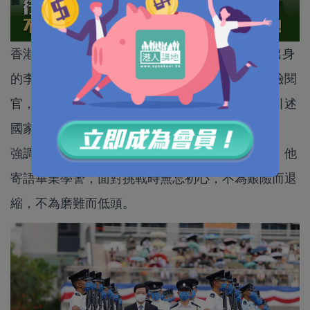
香港警察學院今日 （9日）舉行結業會操，警察出身
的李家超首次以行政長官身份，擔任是次會操的檢閱
官，檢閱畢業的見習督察和學警。李家超致詞時引述
國家主席習近平指，「香港不能亂，也亂不起」，
強調一定要防患於未然，確保一國兩制行穩致遠。他
寄語畢業學警，面對挑戰時無忘初心，不為艱險而退
縮，不為磨難而低頭。