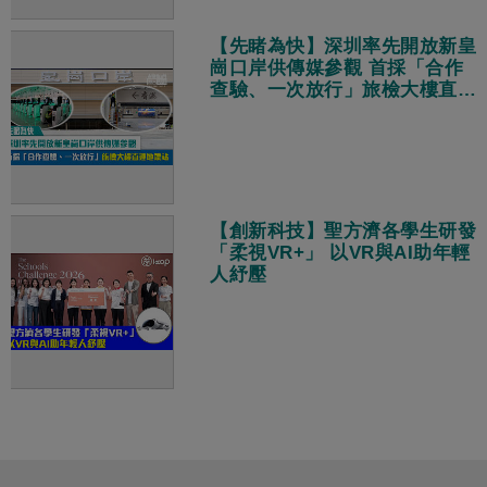
【先睹為快】深圳率先開放新皇
崗口岸供傳媒參觀 首採「合作
查驗、一次放行」旅檢大樓直連
地鐵站
【創新科技】聖方濟各學生研發
「柔視VR+」 以VR與AI助年輕
人紓壓