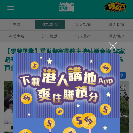
主頁
焦點新聞
港人點播
港人直播
有聲專欄
港人觀點
港人花生
港人博評
【學警畢業】重返警察學院主持結業會操 李家
超寄語畢業學警：不為艱險而退縮，不為磨難
而低頭
讚好
13
分享