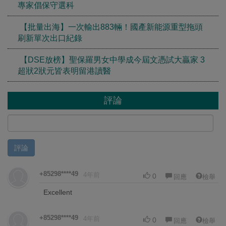
專家倡保守選科
【批量出海】一次輸出883輛！國產新能源重型拖頭
刷新單次出口紀錄
【DSE放榜】聖保羅男女中學成今屆文憑試大贏家 3
超狀2狀元皆表明留港讀醫
評論
評論
+85298****49
4年前
0
回應
檢舉
Excellent
+85298****49
4年前
0
回應
檢舉