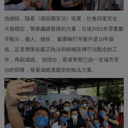
他續指，隨着《港區國安法》落實，社會回復安全，
大致穩定，警隊繼續發揮的力量，引述2021年罪案數
字顯示，傷人、搶掠 、嚴重毆打等案件是10年新
低，足見警隊在嚴正執法和積極宣傳守法觀念的工
作，再顯成績。 他指出，香港警察已由一支城市管
治的部隊，發展成維護國安的執法力量。