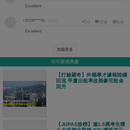
Excellent
+85298****49
4年前
0
回應
檢舉
Excellent
加載更多
你可能感興趣
【打臉羅奇】外籍專才據報陸續
回流 甲廈出租率改善豪宅租金
回升
【JUPAS放榜】逾1.5萬考生獲