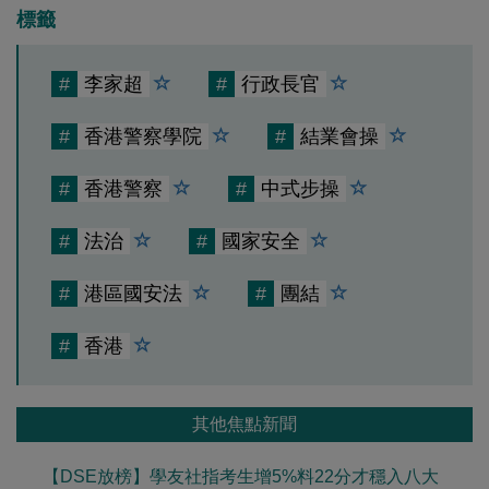
標籤
#
李家超
#
行政長官
#
香港警察學院
#
結業會操
#
香港警察
#
中式步操
#
法治
#
國家安全
#
港區國安法
#
團結
#
香港
其他焦點新聞
【DSE放榜】學友社指考生增5%料22分才穩入八大