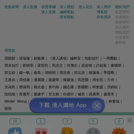
焦點新聞
港人點播
有聲專欄
港人觀點
港人花生
港人博評
關於我們
港人直播
編輯觀點
博客館
私隱聲明
所有觀點
所有博評
免責條款
版權聲明
加入我們
聯絡我們
刊登廣告
爆料快
博客館
屈穎妍
|
張瑞蓮
|
顧敏康
|
《港人講地》編輯室
|
焦點短打
|
一周圈點
|
周末短打
|
劉炳章
|
梁世民
|
馬浩文
|
何濼生
|
原姿晴
|
許紹基
|
麥國華
|
郭文緯
|
錢一帆
|
秦島
|
胡曉明
|
周浩鼎
|
田北辰
|
鄔滿海
|
季霆剛
|
王惠貞
|
周伯展
|
潘麗瓊
|
葉慶寧
|
陳建強
|
馬恩國
|
周全浩
|
方舟
|
洪為民
|
鄧淑明
|
楊全盛
|
黃均瑜
|
錢志庸
|
劉國勳
|
柯創盛
|
洪錦鉉
|
陸頌雄
|
黃麗芳
|
嚴建平
|
甘文鋒
|
杜礎圻
|
健良
|
聶廣男
|
盧展常
|
Winter Wong
|
K2
|
梁文新
|
羅崑
|
姚銘
|
陳志豪
|
精選文章
|
林奮強
|
囍雨
© 港人講地
10
1
1
0
0
電郵: speakout@speakout.hk