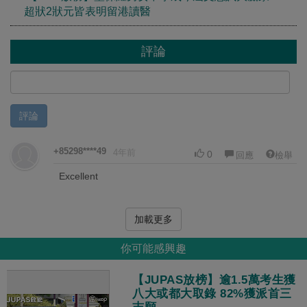
超狀2狀元皆表明留港讀醫
評論
評論
+85298****49
4年前
0
回應
檢舉
Excellent
加載更多
你可能感興趣
【JUPAS放榜】逾1.5萬考生獲
八大或都大取錄 82%獲派首三