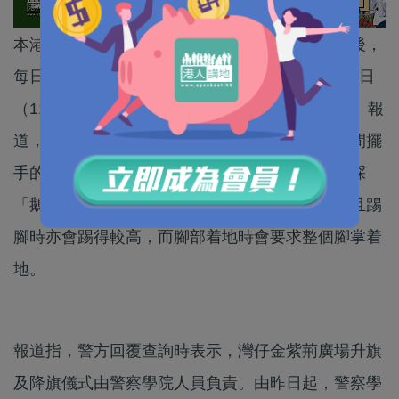
本港各大紀律部隊於去年年初逐步引入中式步操後，
每日早上8時在灣仔金紫荊廣場舉行的升旗禮，昨日
（11日）起亦改以中式步操進行。據《東方日報》報
道，昨早舉行升旗禮時，現場警務人員於步操期間擺
手的高度，未有伸直至膊頭高度；而腳的擺動亦採
「鵝步」或「鵝行鴨步」，即腳部向前踢起，而且踢
腳時亦會踢得較高，而腳部着地時會要求整個腳掌着
地。
報道指，警方回覆查詢時表示，灣仔金紫荊廣場升旗
及降旗儀式由警察學院人員負責。由昨日起，警察學