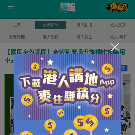
主頁
焦點新聞
港人點播
港人直播
有聲專欄
港人觀點
港人花生
港人博評
【國民身份認同】金紫荊廣場升旗禮昨起轉用
中式步操
讚好
8
分享