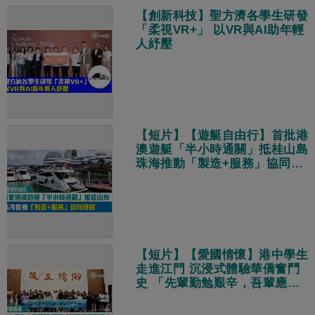
【創新科技】聖方濟各學生研發
「柔視VR+」 以VR與AI助年輕
人紓壓
【短片】【遊艇自由行】首批港
澳遊艇「半小時通關」抵桂山島
珠海推動「製造+服務」協同發
展
【短片】【愛國情懷】港中學生
走進江門 沉浸式體驗華僑奮鬥
史 「先輩勤勉艱辛，吾輩應為
國加油！」