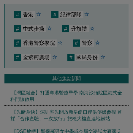
#
香港
#
紀律部隊
#
中式步操
#
升旗禮
#
香港警察學院
#
警察
#
金紫荊廣場
#
國民身份
其他焦點新聞
【灣區融合】打通粵港醫療壁壘 南海沙頭院區港式全
科門診啟用
【先睹為快】深圳率先開放新皇崗口岸供傳媒參觀 首
採「合作查驗、一次放行」旅檢大樓直連地鐵站
【DSE放榜】聖保羅男女中學成今屆文憑試大贏家 3