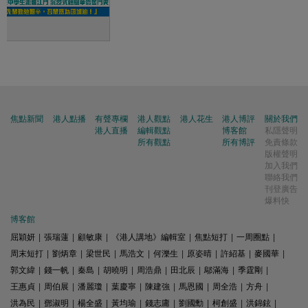
焦點新聞
港人點播
有聲專欄
港人觀點
港人花生
港人博評
關於我們
港人直播
編輯觀點
博客館
私隱聲明
所有觀點
所有博評
免責條款
版權聲明
加入我們
聯絡我們
刊登廣告
爆料快
博客館
屈穎妍
|
張瑞蓮
|
顧敏康
|
《港人講地》編輯室
|
焦點短打
|
一周圈點
|
周末短打
|
劉炳章
|
梁世民
|
馬浩文
|
何濼生
|
原姿晴
|
許紹基
|
麥國華
|
郭文緯
|
錢一帆
|
秦島
|
胡曉明
|
周浩鼎
|
田北辰
|
鄔滿海
|
季霆剛
|
王惠貞
|
周伯展
|
潘麗瓊
|
葉慶寧
|
陳建強
|
馬恩國
|
周全浩
|
方舟
|
洪為民
|
鄧淑明
|
楊全盛
|
黃均瑜
|
錢志庸
|
劉國勳
|
柯創盛
|
洪錦鉉
|