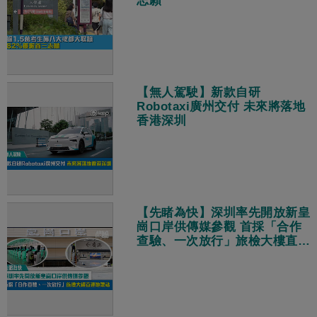
志願
【無人駕駛】新款自研
Robotaxi廣州交付 未來將落地
香港深圳
【先睹為快】深圳率先開放新皇
崗口岸供傳媒參觀 首採「合作
查驗、一次放行」旅檢大樓直連
地鐵站