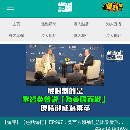
主頁
焦點新聞
港人點播
港人直播
有聲專欄
港人觀點
港人花生
港人博評
【短評】【焦點短打】EP997：美西方領袖利益比黎智英更重要？ 記協為罪犯洗白令人不齒
有聲專欄
| 焦點短打
2025-12-16 19:00