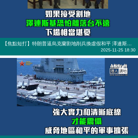
【焦點短打】特朗普逼烏克蘭割地削兵換虛假和平 澤連斯基離落台不遠下場堪虞？
港人觀點
| 焦點短打
2025-11-25 18:30