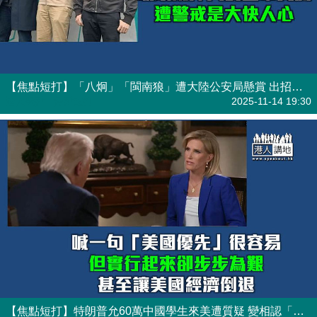
【焦點短打】「八炯」「閩南狼」遭大陸公安局懸賞 出招震懾全球追捕「台獨」分子
港人觀點
| 焦點短打
2025-11-14 19:30
【焦點短打】特朗普允60萬中國學生來美遭質疑 變相認「美國優先」政策荒謬難實行