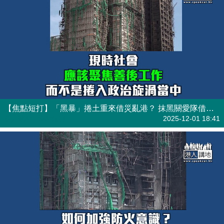
【焦點短打】「黑暴」捲土重來借災亂港？ 抹黑關愛隊借竹棚煽動仇恨政府
港人觀點
| 焦點短打
2025-12-01 18:41