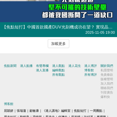
【焦點短打】中國首款國產DUV光刻機成功在望？ 實現晶片自主絕不是夢！
港人觀點
| 焦點短打
2025-11-05 19:00
加載更多
焦點新聞
港人點播
有聲專欄
港人觀點
港人花生
港人博評
關於我們
港人直播
編輯觀點
博客館
私隱聲明
所有觀點
所有博評
免責條款
版權聲明
加入我們
聯絡我們
刊登廣告
爆料快
博客館
屈穎妍
|
張瑞蓮
|
顧敏康
|
《港人講地》編輯室
|
焦點短打
|
一周圈點
|