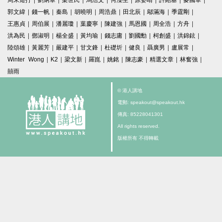
周末短打
|
劉炳章
|
梁世民
|
馬浩文
|
何濼生
|
原姿晴
|
許紹基
|
麥國華
|
郭文緯
|
錢一帆
|
秦島
|
胡曉明
|
周浩鼎
|
田北辰
|
鄔滿海
|
季霆剛
|
王惠貞
|
周伯展
|
潘麗瓊
|
葉慶寧
|
陳建強
|
馬恩國
|
周全浩
|
方舟
|
洪為民
|
鄧淑明
|
楊全盛
|
黃均瑜
|
錢志庸
|
劉國勳
|
柯創盛
|
洪錦鉉
|
陸頌雄
|
黃麗芳
|
嚴建平
|
甘文鋒
|
杜礎圻
|
健良
|
聶廣男
|
盧展常
|
Winter Wong
|
K2
|
梁文新
|
羅崑
|
姚銘
|
陳志豪
|
精選文章
|
林奮強
|
囍雨
© 港人講地
電郵: speakout@speakout.hk
傳真: 85228041301
All rights reserved.
版權所有 不得轉載