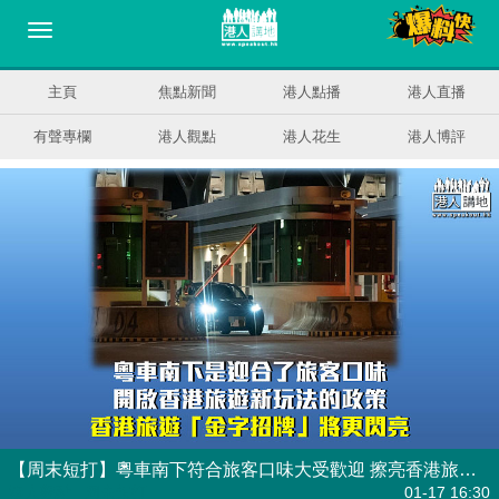
主頁
焦點新聞
港人點播
港人直播
有聲專欄
港人觀點
港人花生
港人博評
【周末短打】粵車南下符合旅客口味大受歡迎 擦亮香港旅遊「金字招牌」
港人觀點
| 周末短打
01-17 16:30