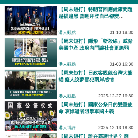
【周末短打】特朗普回應健康問題
越描越黑 曾嘲拜登自己卻變
「Sleepy Don」？
港人觀點
01-10 18:30
【周末短打】隱形「斬殺線」威脅
美國中產 政府內鬥讓社會更脆弱
港人觀點
01-03 16:30
【周末短打】日政客覬覦台灣大熊
貓 癡人說夢冒犯兩岸感情
港人觀點
2025-12-27 16:30
【周末短打】國家公祭日的雙重使
命 哀悼逝者阻擊軍國主義
港人博評
2025-12-13 18:30
【周末短打】誰在霸凌世界？ 歷