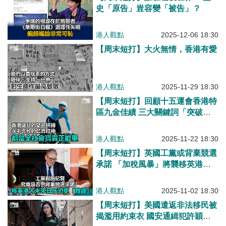
史「原告」豈容變「被告」？
港人觀點
2025-12-06 18:30
【周末短打】大火無情，香港有愛
港人觀點
2025-11-29 18:30
【周末短打】回顧十五運會香港特
區九金佳績 三大關鍵詞「突破、
傳承、榮耀」
港人觀點
2025-11-22 18:30
【周末短打】英國工黨或背棄競選
承諾 「加稅風暴」將襲移英港
人！
港人觀點
2025-11-02 18:30
【周末短打】美國遣返非法移民被
揭濫用約束衣 國安通緝犯許穎婷