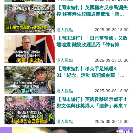
【周末短打】英國極右反移民瀕失
控 移英港生校園遇襲驚現「第一
滴血」？
港人觀點
2025-09-20 18:30
【周末短打】「日已落帝國」又政
壇地震 難脫政經泥沼「仲有排
衰」！
港人觀點
2025-09-13 18:30
【周末短打】移英手足懶理8‧
31「紀念」活動 逃犯鍾劍華「死
雞撑飯蓋」！
港人觀點
2025-09-06 18:30
【周末短打】英國反移民示威不止
鄭文傑與移英港人「噩夢」再來？
港人觀點
2025-08-30 18:30