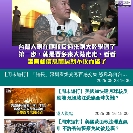
【周末短打】「館長」深圳看燈光秀百感交集 怒斥為何台灣飽受缺電之苦
港人觀點
| 周末短打
2025-08-23 16:30
【周末短打】美國加快建月球核反
應堆 危險賭注恐釀全球災難？
港人觀點
2025-08-16 18:00
【周末短打】美國蒙面執法理直氣
壯 不許香港警察免於被起底？