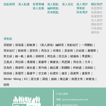
焦點新聞
港人點播
有聲專欄
港人觀點
港人花生
港人博評
關於我們
港人直播
編輯觀點
博客館
私隱聲明
所有觀點
所有博評
免責條款
版權聲明
加入我們
聯絡我們
刊登廣告
爆料快
博客館
屈穎妍
|
張瑞蓮
|
顧敏康
|
《港人講地》編輯室
|
焦點短打
|
一周圈點
|
周末短打
|
劉炳章
|
梁世民
|
馬浩文
|
何濼生
|
原姿晴
|
許紹基
|
麥國華
|
郭文緯
|
錢一帆
|
秦島
|
胡曉明
|
周浩鼎
|
田北辰
|
鄔滿海
|
季霆剛
|
王惠貞
|
周伯展
|
潘麗瓊
|
葉慶寧
|
陳建強
|
馬恩國
|
周全浩
|
方舟
|
洪為民
|
鄧淑明
|
楊全盛
|
黃均瑜
|
錢志庸
|
劉國勳
|
柯創盛
|
洪錦鉉
|
陸頌雄
|
黃麗芳
|
嚴建平
|
甘文鋒
|
杜礎圻
|
健良
|
聶廣男
|
盧展常
|
Winter Wong
|
K2
|
梁文新
|
羅崑
|
姚銘
|
陳志豪
|
精選文章
|
林奮強
|
囍雨
© 港人講地
電郵: speakout@speakout.hk
傳真: 85228041301