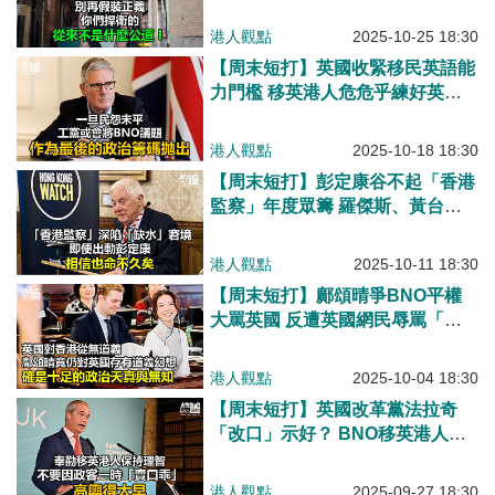
敢去調查嗎？
港人觀點
2025-10-25 18:30
【周末短打】英國收緊移民英語能
力門檻 移英港人危危乎練好英文
未？
港人觀點
2025-10-18 18:30
【周末短打】彭定康谷不起「香港
監察」年度眾籌 羅傑斯、黃台仰
演絕食籌款「馬騮戲」！
港人觀點
2025-10-11 18:30
【周末短打】鄺頌晴爭BNO平權
大罵英國 反遭英國網民辱罵「寄
生蟲」？
港人觀點
2025-10-04 18:30
【周末短打】英國改革黨法拉奇
「改口」示好？ BNO移英港人別
高興得太早！
港人觀點
2025-09-27 18:30