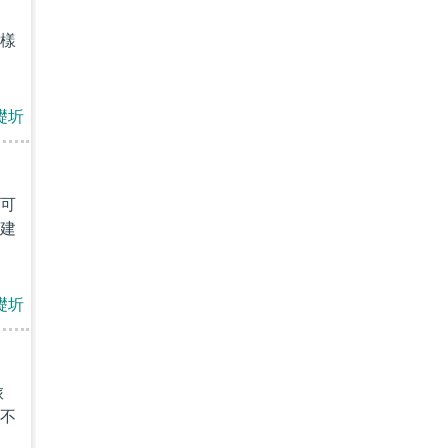
樣
礎圻
可
建
礎圻
旅
不