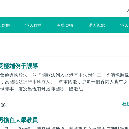
0
人點播
港人直播
有聲專欄
港人觀點
港人
受極端例子誤導
會通過國歌法，並把國歌法列入香港基本法附件三。香港也應像
，為國歌法進行本地立法。 尊重國歌，是每一個香港人應有之
球賽事，屢次出現有球迷噓國歌，國歌法...
杜
:00
再擔任大學教員