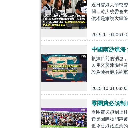
近日香港大學校委
開，港大校委會主
做本是維護大學管
2015-11-04 06:00
中國南沙填海
根據目前的消息，
以用來興建機場及
設為擁有機場的軍
2015-10-31 03:00
零團費必須制
零團費必須制止杜
遊是因購物問題被
但令香港旅遊業的