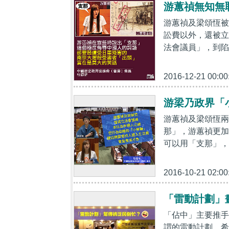
游蕙禎無知無
游蕙禎及梁頌恆被
訟費以外，還被立
法會議員」，到陷
2016-12-21 00:00
游梁乃政界「
游蕙禎及梁頌恆兩
那」，游蕙禎更加
可以用「支那」，
2016-10-21 02:00
「雷動計劃」
「佔中」主要推手
謂的雷動計劃，希