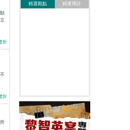
精選觀點
精選博評
額
立
礎圻
不
礎圻
所
，