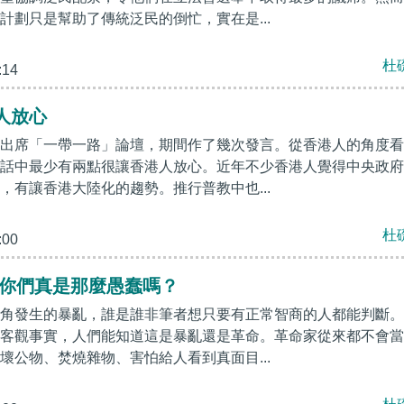
計劃只是幫助了傳統泛民的倒忙，實在是...
杜
:14
人放心
出席「一帶一路」論壇，期間作了幾次發言。從香港人的角度看
話中最少有兩點很讓香港人放心。近年不少香港人覺得中央政府
，有讓香港大陸化的趨勢。推行普教中也...
杜
:00
 你們真是那麼愚蠢嗎？
角發生的暴亂，誰是誰非筆者想只要有正常智商的人都能判斷。
客觀事實，人們能知道這是暴亂還是革命。革命家從來都不會當
壞公物、焚燒雜物、害怕給人看到真面目...