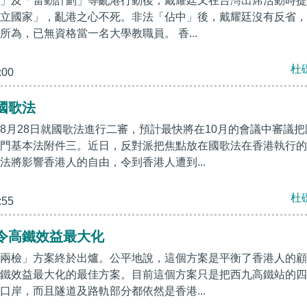
」及「雷動計劃」等亂港行動後，戴耀廷又在台灣出席活動時提
立國家」，亂港之心不死。非法「佔中」後，戴耀廷沒有反省，
所為，已無資格當一名大學教職員。 香...
杜
:00
國歌法
8月28日就國歌法進行二審，預計最快將在10月的會議中審議把
門基本法附件三。近日，反對派把焦點放在國歌法在香港執行的
法將影響香港人的自由，令到香港人遭到...
杜
:55
令高鐵​效益最大化
兩檢」方案終於出爐。公平地說，這個方案是平衡了香港人的顧
鐵效益最大化的最佳方案。目前這個方案只是把西九高鐵站的四
口岸，而且隧道及路軌部分都依然是香港...