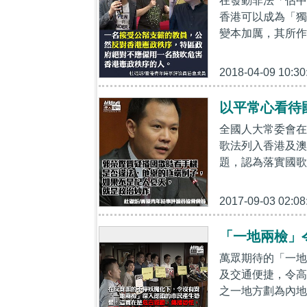
在發動非法「佔中
香港可以成為「獨
變本加厲，其所作
2018-04-09 10:30
以平常心看待
全國人大常委會在
歌法列入香港及澳
題，認為落實國歌
2017-09-03 02:08
「一地兩檢」
萬眾期待的「一地
及交通便捷，令高
之一地方劃為內地