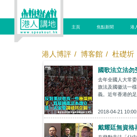
主頁
焦點新聞
港
港人博評
/
博客館
/
杜礎圻
國歌法立法勿
去年全國人大常委
旗法及國徽法一樣
義。近年香港的足
2018-04-21 10:00
戴耀廷無資格