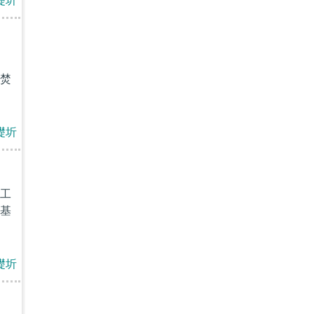
礎圻
焚
礎圻
工
基
礎圻