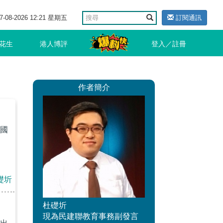
7-08-2026 12:21 星期五
訂閱通訊
花生
港人博評
登入／註冊
作者簡介
國
礎圻
杜礎圻
現為民建聯教育事務副發言