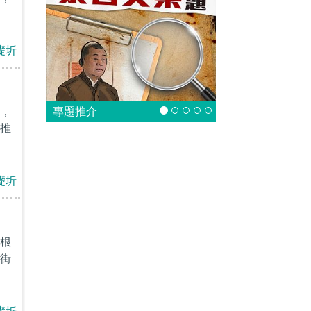
礎圻
專題推介
，
推
礎圻
根
街