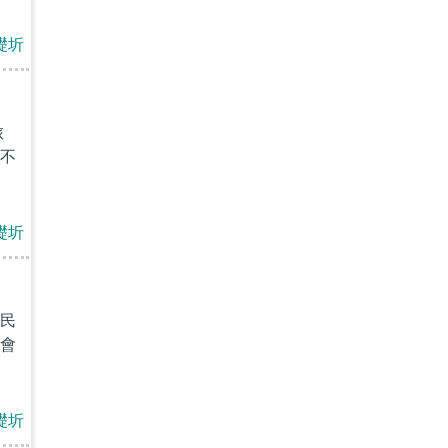
礎圻
旅
不
礎圻
民
會
礎圻