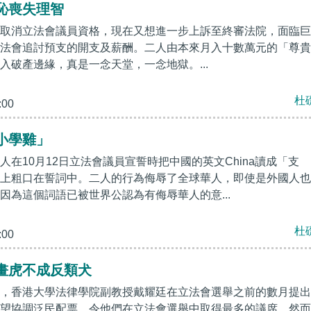
恥喪失理智
取消立法會議員資格，現在又想進一步上訴至終審法院，面臨巨
法會追討預支的開支及薪酬。二人由本來月入十數萬元的「尊貴
入破產邊緣，真是一念天堂，一念地獄。...
杜
:00
小學雞」
人在10月12日立法會議員宣誓時把中國的英文China讀成「支
上粗口在誓詞中。二人的行為侮辱了全球華人，即使是外國人也
因為這個詞語已被世界公認為有侮辱華人的意...
杜
:00
畫虎不成反類犬
，香港大學法律學院副教授戴耀廷在立法會選舉之前的數月提出
望協調泛民配票，令他們在立法會選舉中取得最多的議席。然而