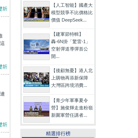
【人工智能】國產大
礎圻
模型競爭不比價格比
價值 DeepSeek...
【建軍節特輯】
維
轟-6N掛「驚雷-1」
這
空射彈道導彈首公
開...
礎圻
【後顧無憂】港人北
上購物再添新保障
大灣區跨境消費...
連
【青少年軍事夏令
。
營】施俊輝走進粉嶺
新圍軍營任講者...
礎圻
精選排行榜