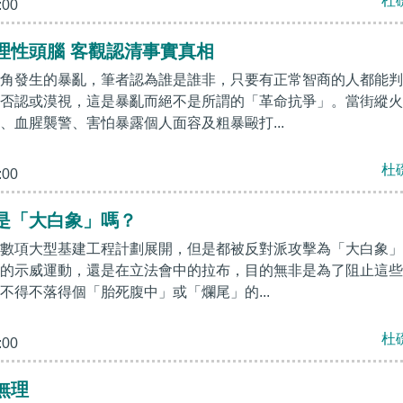
杜
:00
理性頭腦 客觀認清事實真相
角發生的暴亂，筆者認為誰是誰非，只要有正常智商的人都能判
否認或漠視，這是暴亂而絕不是所謂的「革命抗爭」。當街縱火
、血腥襲警、害怕暴露個人面容及粗暴毆打...
杜
:00
是「大白象」嗎？
數項大型基建工程計劃展開，但是都被反對派攻擊為「大白象」
的示威運動，還是在立法會中的拉布，目的無非是為了阻止這些
不得不落得個「胎死腹中」或「爛尾」的...
杜
:00
無理