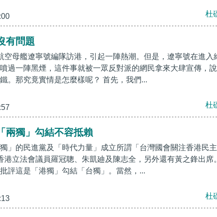
杜
:00
沒有問題
航空母艦遼寧號編隊訪港，引起一陣熱潮。但是，遼寧號在進入
噴過一陣黑煙，這件事就被一眾反對派的網民拿來大肆宣傳，說
鐵。那究竟實情是怎麼樣呢？ 首先，我們...
杜
:57
「兩獨」勾結不容抵賴
獨」的民進黨及「時代力量」成立所謂「台灣國會關注香港民主
香港立法會議員羅冠聰、朱凱廸及陳志全，另外還有黃之鋒出席
批評這是「港獨」勾結「台獨」。當然，...
杜
:13