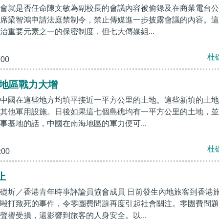
會就是否任命陳文敏為副校長的會議內容被偷錄及在商業電台公
席梁智鴻申請法庭禁制令，禁止傳媒進一步披露會議的內容。這
治重要元素之一的保密制度，但七大傳媒組...
杜
:00
 地區戰力大增
中國在這些地方均填平接近一平方公里的土地。這些新填的土地
其他軍用設施。日後如果這七個島礁均有一平方公里的土地，並
事基地的話，中國在南海地區的軍力便可...
杜
:00
止
礎圻／香港青年時事評論員協會成員 日前發生內地旅客到香港
毆打致死的事件，令零團費問題再度引起社會關注。零團費問題
聲譽受損，還影響到旅客的人身安全。以...