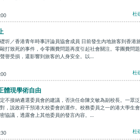
杜
:00
止
礎圻／香港青年時事評論員協會成員 日前發生內地旅客到香港
毆打致死的事件，令零團費問題再度引起社會關注。零團費問題
聲譽受損，還影響到旅客的人身安全。以...
杜
:00
正體現學術自由
定不接納遴選委員會的建議，否決任命陳文敏為副校長。一眾泛
對，說政府干預港大校委會的運作。校務委員之一的港大學生會
密協議，透露會上其他委員的發言內容。...
杜
:30