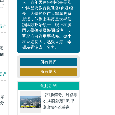
出
人、青年民建聯副秘書長及
反
中國歷史教育促進會(香港)會
長。大學於樹仁大學歷史系
就讀，並到上海復旦大學修
讀國際政治碩士，現正在澳
礎圻
門大學修讀國際關係博士，
研究方向為軍事戰略。從小
在香港長大，熱愛香港，希
望為香港盡一分力。
國
問
所有博評
所有博客
礎圻
焦點新聞
【打臉羅奇】外籍專
慮
才據報陸續回流 甲
分
廈出租率改善豪...