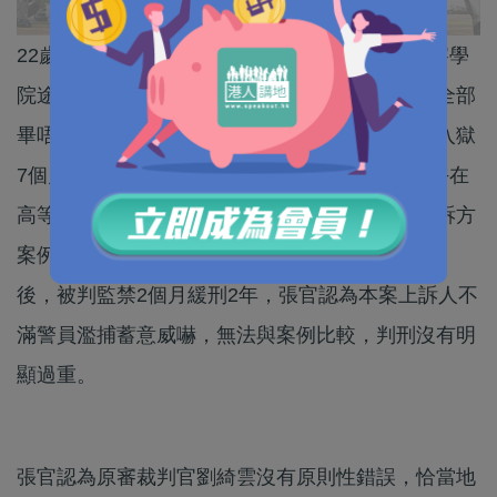
22歲男送貨員前年2月在運送司華力腸往香港警察學
院途中，在社交平台限時動態上揚言「我要你哋全部
畢唔到業」，早前被裁定一項刑事恐嚇罪罪成，入獄
7個月15天。被告不服判刑上訴，法官張慧玲今午在
高等法院公布判詞駁回上訴，維持原判，引述上訴方
案例中有人持豬肉刀威嚇街市管理人員「斬死你」
後，被判監禁2個月緩刑2年，張官認為本案上訴人不
滿警員濫捕蓄意威嚇，無法與案例比較，判刑沒有明
顯過重。
張官認為原審裁判官劉綺雲沒有原則性錯誤，恰當地