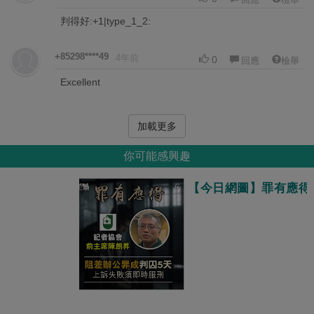
判得好:+1|type_1_2:
+85298****49
4年前
0
回應
檢舉
Excellent
加載更多
你可能感興趣
【今日網圖】罪有應得