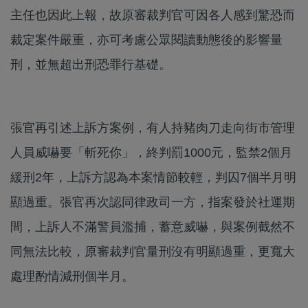
主任也因此上報，故原審裁判官可因各人感到驚恐而
裁定案件嚴重，亦可考慮公眾閱讀動態後的影響量
刑，並無超出刑恐罪行基礎。
張官再引述上訴方案例，有人持豬肉刀走向街市管理
人員威嚇要「斬死你」，終判罰1000元，監禁2個月
緩刑2年，上訴方認為本案情節較輕，判囚7個半月明
顯過重。張官再次認同律政司一方，指案發於社運期
間，上訴人不滿警員濫捕，蓄意威嚇，與案例截然不
同無法比較，原審裁判官量刑沒有明顯過重，更寬大
處理酌情減刑個半月。