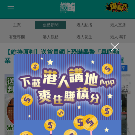
主頁
焦點新聞
港人點播
港人直播
有聲專欄
港人觀點
港人花生
港人博評
【維持原判】送貨員網上恐嚇學警「畢唔到
業」囚7個月 法官駁回上訴：判刑沒明顯過重
讚好
17
分享