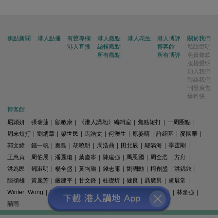
焦點新聞
港人點播
有聲專欄
港人觀點
港人花生
港人博評
關於我們
港人直播
編輯觀點
博客館
私隱聲明
所有觀點
所有博評
免責條款
版權聲明
加入我們
聯絡我們
刊登廣告
爆料快
博客館
屈穎妍
|
張瑞蓮
|
顧敏康
|
《港人講地》編輯室
|
焦點短打
|
一周圈點
|
周末短打
|
劉炳章
|
梁世民
|
馬浩文
|
何濼生
|
原姿晴
|
許紹基
|
麥國華
|
郭文緯
|
錢一帆
|
秦島
|
胡曉明
|
周浩鼎
|
田北辰
|
鄔滿海
|
季霆剛
|
王惠貞
|
周伯展
|
潘麗瓊
|
葉慶寧
|
陳建強
|
馬恩國
|
周全浩
|
方舟
|
洪為民
|
鄧淑明
|
楊全盛
|
黃均瑜
|
錢志庸
|
劉國勳
|
柯創盛
|
洪錦鉉
|
陸頌雄
|
黃麗芳
|
嚴建平
|
甘文鋒
|
杜礎圻
|
健良
|
聶廣男
|
盧展常
|
Winter Wong
|
K2
|
梁文新
|
羅崑
|
姚銘
|
陳志豪
|
精選文章
|
林奮強
|
囍雨