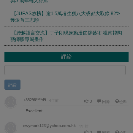
與AI助年輕人紓壓
【JUPAS放榜】逾1.5萬考生獲八大或都大取錄 82%
獲派首三志願
【跨越語言交流】丁子朗現身動漫節撐藝術 獲南韓陶
藝師贈專屬畫作
評論
評論
+85298****49
4年前
0
回應
檢舉
Excellent
cwymark123@yahoo.com.hk
4年前
0
回應
檢舉