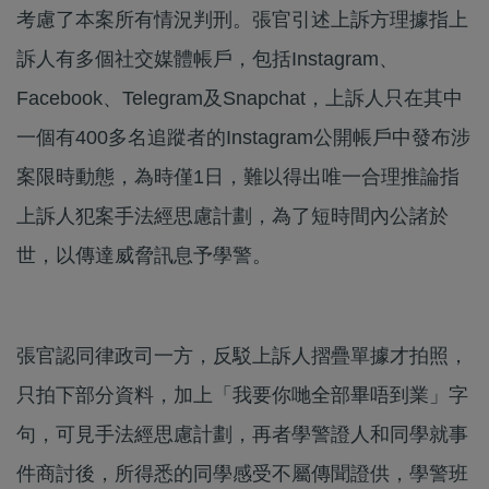
考慮了本案所有情況判刑。張官引述上訴方理據指上
訴人有多個社交媒體帳戶，包括Instagram、
Facebook、Telegram及Snapchat，上訴人只在其中
一個有400多名追蹤者的Instagram公開帳戶中發布涉
案限時動態，為時僅1日，難以得出唯一合理推論指
上訴人犯案手法經思慮計劃，為了短時間內公諸於
世，以傳達威脅訊息予學警。
張官認同律政司一方，反駁上訴人摺疊單據才拍照，
只拍下部分資料，加上「我要你哋全部畢唔到業」字
句，可見手法經思慮計劃，再者學警證人和同學就事
件商討後，所得悉的同學感受不屬傳聞證供，學警班