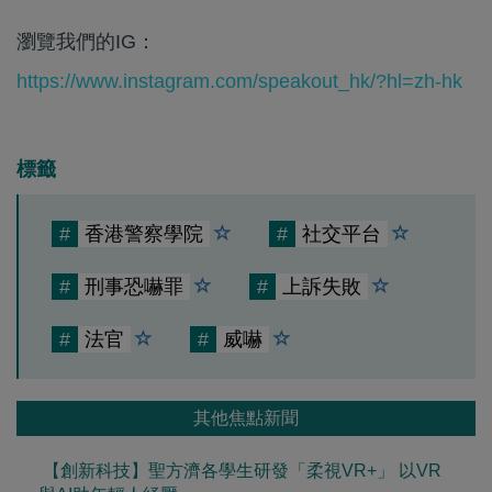
瀏覽我們的IG：
https://www.instagram.com/speakout_hk/?hl=zh-hk
標籤
#
香港警察學院
#
社交平台
#
刑事恐嚇罪
#
上訴失敗
#
法官
#
威嚇
其他焦點新聞
【創新科技】聖方濟各學生研發「柔視VR+」 以VR