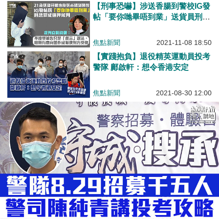
【刑事恐嚇】涉送香腸到警校IG發
帖「要你哋畢唔到業」送貨員刑恐
罪成還押候判
焦點新聞
2021-11-08 18:50
【實踐抱負】退役精英運動員投考
警隊 鄺啟軒：想令香港安定
焦點新聞
2021-08-30 12:00