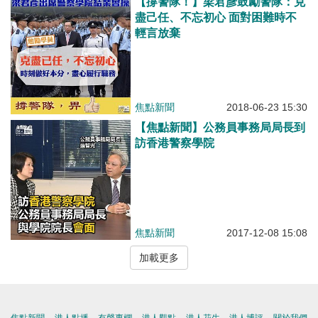
【撐警隊！】梁君彥鼓勵警隊：克
盡己任、不忘初心 面對困難時不
輕言放棄
焦點新聞
2018-06-23 15:30
【焦點新聞】公務員事務局局長到
訪香港警察學院
焦點新聞
2017-12-08 15:08
加載更多
焦點新聞
港人點播
有聲專欄
港人觀點
港人花生
港人博評
關於我們