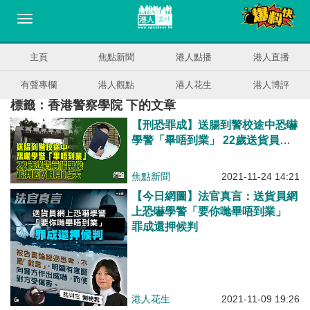
主頁
焦點新聞
港人點播
港人直播
有聲專欄
港人觀點
港人花生
港人博評
標籤：香港警察學院 下的文章
【刑恐罪成】送腸到警校途中恐嚇
學警「畢唔到業」 22歲送貨員被
判囚7個月15天
焦點新聞
2021-11-24 14:21
【今日網圖】法官真言：送貨員網
上恐嚇學警「要你哋畢唔到業」
罪成還押候判
港人花生
2021-11-09 19:26