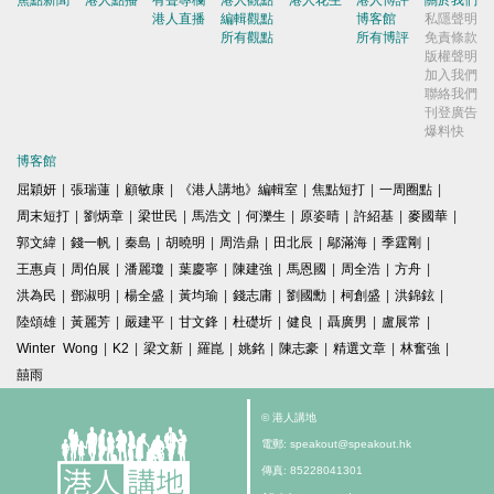
港人直播
編輯觀點
博客館
私隱聲明
所有觀點
所有博評
免責條款
版權聲明
加入我們
聯絡我們
刊登廣告
爆料快
博客館
屈穎妍
|
張瑞蓮
|
顧敏康
|
《港人講地》編輯室
|
焦點短打
|
一周圈點
|
周末短打
|
劉炳章
|
梁世民
|
馬浩文
|
何濼生
|
原姿晴
|
許紹基
|
麥國華
|
郭文緯
|
錢一帆
|
秦島
|
胡曉明
|
周浩鼎
|
田北辰
|
鄔滿海
|
季霆剛
|
王惠貞
|
周伯展
|
潘麗瓊
|
葉慶寧
|
陳建強
|
馬恩國
|
周全浩
|
方舟
|
洪為民
|
鄧淑明
|
楊全盛
|
黃均瑜
|
錢志庸
|
劉國勳
|
柯創盛
|
洪錦鉉
|
陸頌雄
|
黃麗芳
|
嚴建平
|
甘文鋒
|
杜礎圻
|
健良
|
聶廣男
|
盧展常
|
Winter Wong
|
K2
|
梁文新
|
羅崑
|
姚銘
|
陳志豪
|
精選文章
|
林奮強
|
囍雨
© 港人講地
電郵: speakout@speakout.hk
傳真: 85228041301