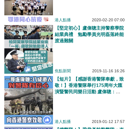
港人點播
2020-02-20 07:00
【堅定初心】盧偉聰主持警察學院
結業典禮 勉勵學員光明磊落終能
渡過難關
焦點新聞
2019-11-16 16:26
【短片】【感謝香港警隊奉獻，致
敬！】香港警隊舉行175周年大匯
演暨警民同樂日活動 盧偉聰：八
成四受訪者對警隊表現感到滿意、
2018年全年整體罪案數字比2017
年再跌3.2%
港人點播
2019-01-12 17:57