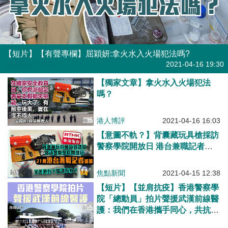
【短片】【有聲專欄】屈穎妍:拿火水入火場犯法嗎?
有聲專欄
| 屈穎妍
2021-04-16 19:30
【獨家文章】拿火水入火場犯法
嗎？
港人博評
2021-04-16 16:03
【意圖不軌？】背囊藏玩具槍採訪
警察學院開放日 港台兼職記者被
捕
焦點新聞
2021-04-15 12:38
【短片】【並肩抗疫】香港警察學
院「總動員」拍片聲援武漢前線醫
護：我們在香港攜手同心，共抗疫
情、武漢加油！中國加油！