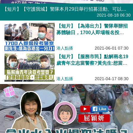
【短片】【守護我城】警隊本月29日舉行招募活動、可以即場投考、究竟點樣才夠資格加入警隊呢？警察招募組警司陳純青講解投考攻略。
港人點播
2021-08-18 06:30
【短片】【為港出力】警隊舉辦招
募體驗日，1700人即場報名投
考。自小立志當警察的投考者劉先
生：想為香港出一分力！彭小姐：
港人點播
2021-06-01 07:30
堅定了當警察的決心
【短片】【服務市民】點解兩名19
歲青年立志當警察?黃先生:想當反
恐特勤，因是警隊精英 黎先生:為
人民服務是使命、責任!
港人點播
2021-04-17 08:30