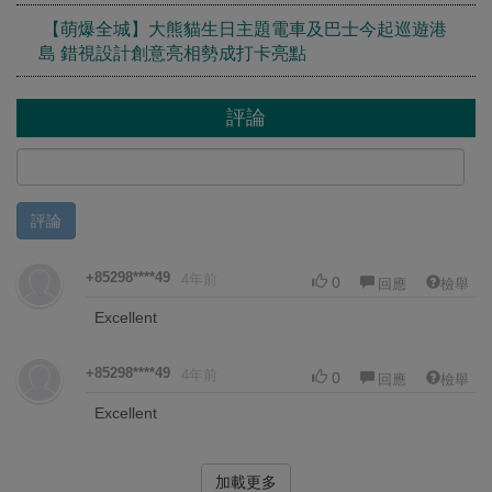
【萌爆全城】大熊貓生日主題電車及巴士今起巡遊港
島 錯視設計創意亮相勢成打卡亮點
評論
評論
+85298****49
4年前
0
回應
檢舉
Excellent
+85298****49
4年前
0
回應
檢舉
Excellent
加載更多