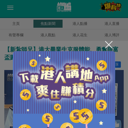
主頁
焦點新聞
港人點播
港人直播
有聲專欄
港人觀點
港人花生
港人博評
【新紮師兄】港大畢業生克服體能、勇奪薛富
盃圓警察夢
讚好
13
分享