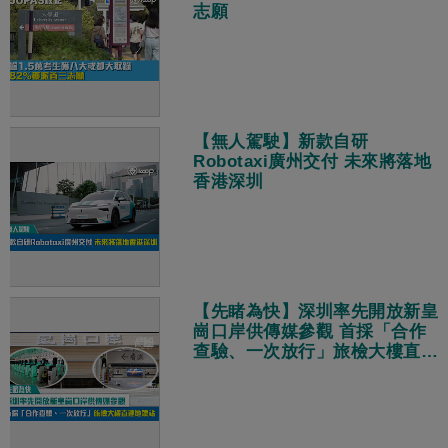
志願
【無人駕駛】新款自研
Robotaxi廣州交付 未來將落地
香港深圳
【先睹為快】深圳率先開放新皇
崗口岸供傳媒參觀 首採「合作
查驗、一次放行」旅檢大樓直連
地鐵站