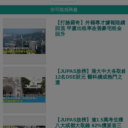
你可能感興趣
【打臉羅奇】外籍專才據報陸續
回流 甲廈出租率改善豪宅租金
回升
【JUPAS放榜】港大中大各取錄
12名DSE狀元 醫科續成熱門之
選
【JUPAS放榜】逾1.5萬考生獲
八大或都大取錄 82%獲派首三