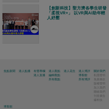
【創新科技】聖方濟各學生研發
「柔視VR+」 以VR與AI助年輕
人紓壓
焦點新聞
港人點播
有聲專欄
港人觀點
港人花生
港人博評
關於我們
港人直播
編輯觀點
博客館
私隱聲明
所有觀點
所有博評
免責條款
版權聲明
加入我們
聯絡我們
刊登廣告
爆料快
博客館