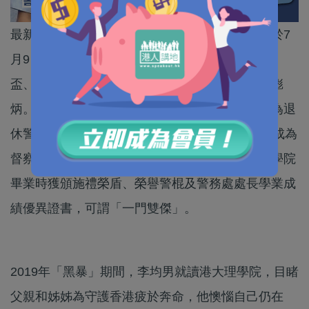
最新一期警隊刊物《警聲》報道，香港警察學院於7
月9日舉行結業會操，當中27歲的李均男榮獲薛富
盃、銀笛及警務處處長學業成績優異證書，成績彪
炳。這位「新紮師兄」出身紀律部隊世家，父親為退
休警署警長，母親為一級懲教助理，姊姊於15年成為
督察，現駐守西九龍總區刑事部，她當年在警察學院
畢業時獲頒施禮榮盾、榮譽警棍及警務處處長學業成
績優異證書，可謂「一門雙傑」。
2019年「黑暴」期間，李均男就讀港大理學院，目睹
父親和姊姊為守護香港疲於奔命，他懊惱自己仍在