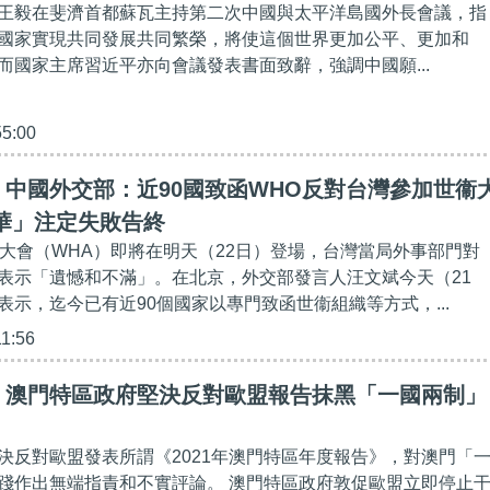
王毅在斐濟首都蘇瓦主持第二次中國與太平洋島國外長會議，指
國家實現共同發展共同繁榮，將使這個世界更加公平、更加和
而國家主席習近平亦向會議發表書面致辭，強調中國願...
55:00
中國外交部：近90國致函WHO反對台灣參加世衞
華」注定失敗告終
生大會（WHA）即將在明天（22日）登場，台灣當局外事部門對
表示「遺憾和不滿」。在北京，外交部發言人汪文斌今天（21
表示，迄今已有近90個國家以專門致函世衞組織等方式，...
11:56
】澳門特區政府堅決反對歐盟報告抹黑「一國兩制」
決反對歐盟發表所謂《2021年澳門特區年度報告》，對澳門「
踐作出無端指責和不實評論。 澳門特區政府敦促歐盟立即停止