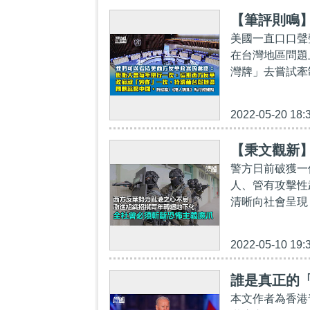
【筆評則鳴
美國一直口口聲
在台灣地區問題
灣牌」去嘗試牽
2022-05-20 18:
【秉文觀新
警方日前破獲一
人、管有攻擊性
清晰向社會呈現
2022-05-10 19:
誰是真正的
本文作者為香港