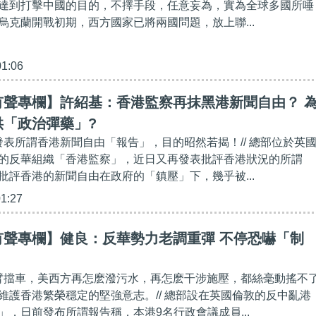
達到打擊中國的目的，不擇手段，任意妄為，實為全球多國所唾
烏克蘭開戰初期，西方國家已將兩國問題，放上聯...
01:06
有聲專欄】許紹基：香港監察再抹黑港新聞自由？ 
供「政治彈藥」?
」發表所謂香港新聞自由「報告」，目的昭然若揭！// 總部位於英
的反華組織「香港監察」，近日又再發表批評香港狀況的所謂
批評香港的新聞自由在政府的「鎮壓」下，幾乎被...
01:27
有聲專欄】健良：反華勢力老調重彈 不停恐嚇「制
螳臂擋車，美西方再怎麽潑污水，再怎麽干涉施壓，都絲毫動搖不
維護香港繁榮穩定的堅強意志。// 總部設在英國倫敦的反中亂港
」，日前發布所謂報告稱，本港9名行政會議成員...