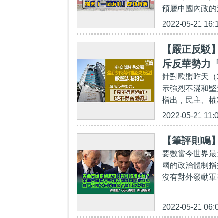
預屬中國內政的
2022-05-21 16:
【嚴正反駁
斥反華勢力
針對歐盟昨天（
示強烈不滿和堅
指出，民主、權
2022-05-21 11:
【筆評則鳴
要數當今世界最
國的政治體制指
沒有對外發動軍
2022-05-21 06: