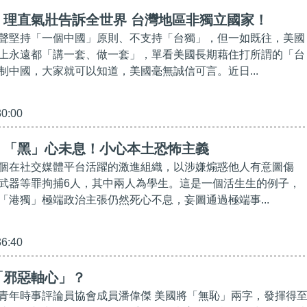
】理直氣壯告訴全世界 台灣地區非獨立國家！
聲堅持「一個中國」原則、不支持「台獨」，但一如既往，美國
上永遠都「講一套、做一套」，單看美國長期藉住打所謂的「台
制中國，大家就可以知道，美國毫無誠信可言。近日...
30:00
】「黑」心未息！小心本土恐怖主義
個在社交媒體平台活躍的激進組織，以涉嫌煽惑他人有意圖傷
武器等罪拘捕6人，其中兩人為學生。這是一個活生生的例子，
「港獨」極端政治主張仍然死心不息，妄圖通過極端事...
36:40
「邪惡軸心」？
青年時事評論員協會成員潘偉傑 美國將「無恥」兩字，發揮得