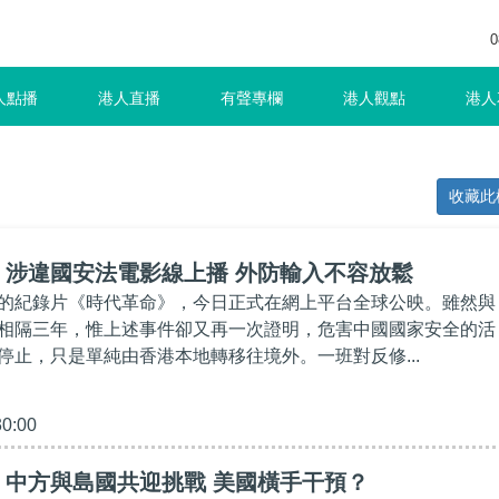
0
人點播
港人直播
有聲專欄
港人觀點
港人
收藏此
】涉違國安法電影線上播 外防輸入不容放鬆
的紀錄片《時代革命》，今日正式在網上平台全球公映。雖然與
相隔三年，惟上述事件卻又再一次證明，危害中國國家安全的活
停止，只是單純由香港本地轉移往境外。一班對反修...
30:00
】中方與島國共迎挑戰 美國橫手干預？