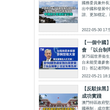
國務委員兼外長
出中國和發展中
諧、更加穩定。
2022-05-30 17:
【一個中國】
會 「以台制
第75屆世界衞
台未能受邀參會
日）答記者問時
2022-05-21 18:
【反駁抹黑
成功實踐
澳門特區政府堅
國兩制」成功實