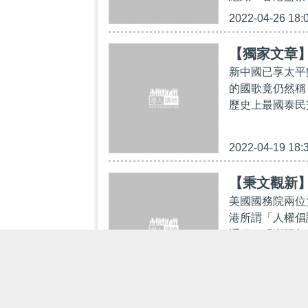
2022-04-26 18:
【獨家文章
新中國已享太平
的國歌竟仍然稱
歷史上最國泰民
2022-04-19 18:
【秉文觀新
美國國務院兩位
港所謂「人權倡
通緝犯張崑陽都
2022-04-19 18: