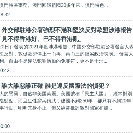
澳門特區事務。澳門回歸祖國20多年來，澳門特色...
18:32
】外交部駐港公署強烈不滿和堅決反對歐盟涉港報告
「見不得香港好、巴不得香港亂」
20日）發表的2021年度涉港報告，中國外交部駐港公署發言人
決反對，敦促歐盟停止一而再、再而三的拙劣政治表演。 發言
利、自由不是違法犯罪活動的免罪符，更不是干涉...
00:42
】誰大誰惡誰正確 誰是違反國際法的慣犯？
大的惡霸，自然非美國莫屬。美國號稱「民主大國」，經常對別
指點點，而且生性窮兵黷武，建國不到250年，卻只有不到20年
事行動。明明其身不正，但又經常批評敵對國家和競...
00:00