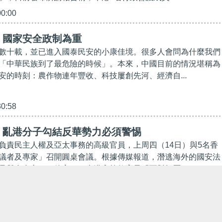
00:00
】國家安全政制為重
數十載，並已進入國泰民安的小康佳境。很多人會問為什麼我們
「中華民族到了最危險的時候」。本來，中國目前的情況堪稱為
安的時刻：農作物連年豐收、科技屢創先河、經濟自...
30:58
】亂港分子勾結反華勢力必須警惕
負責民主人權及亞太事務的高級官員，上周四（14日）與5名香
議者及專家」召開圓桌會議。根據傳媒報道，潛逃海外的國安法
是與會者之一，他妄稱，本港高等教育界「面對打壓...
22:38