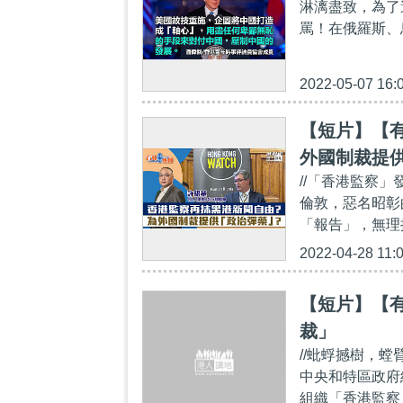
淋漓盡致，為了
罵！在俄羅斯、
2022-05-07 16:
【短片】【
外國制裁提
//「香港監察
倫敦，惡名昭彰
「報告」，無理
2022-04-28 11:
【短片】【
裁」
//蚍蜉撼樹，
中央和特區政府
組織「香港監察