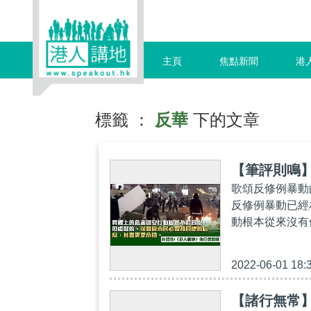
主頁
焦點新聞
港
標籤 ：
反華
下的文章
【筆評則鳴
歌頌反修例暴動
反修例暴動已經
動根本從來沒有
2022-06-01 18:
【諸行無常