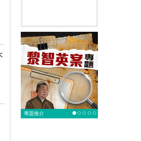
大
專題推介
一
干