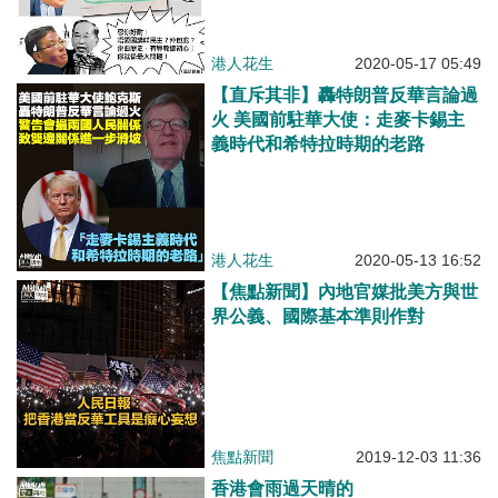
港人花生
2020-05-17 05:49
【直斥其非】轟特朗普反華言論過
火 美國前駐華大使：走麥卡錫主
義時代和希特拉時期的老路
港人花生
2020-05-13 16:52
【焦點新聞】內地官媒批美方與世
界公義、國際基本準則作對
焦點新聞
2019-12-03 11:36
香港會雨過天晴的