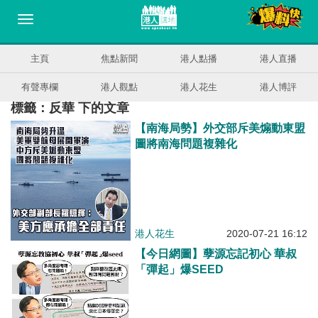
主頁
焦點新聞
港人點播
港人直播
有聲專欄
港人觀點
港人花生
港人博評
標籤：反華 下的文章
【南海局勢】外交部斥美煽動東盟
圖將南海問題複雜化
港人花生
2020-07-21 16:12
【今日網圖】孽源忘記初心 華叔
「彈起」爆SEED