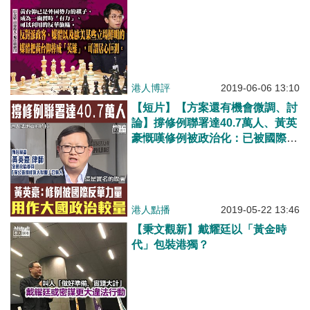
港人博評
2019-06-06 13:10
【短片】【方案還有機會微調、討
論】撐修例聯署達40.7萬人、黃英
豪慨嘆修例被政治化：已被國際反
華力量拿來做大國政治較量
港人點播
2019-05-22 13:46
【秉文觀新】戴耀廷以「黃金時
代」包裝港獨？