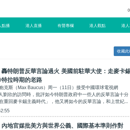
0
人點播
港人直播
有聲專欄
港人觀點
港人
收藏此
】轟特朗普反華言論過火 美國前駐華大使：走麥卡
希特拉時期的老路
克斯（Max Baucus）周一（11日）接受中國環球電視網
持人劉欣的訪問時，批評如今特朗普政府中一些人的反華言論十分
在重回麥卡錫主義時代」，他又將如今的反華言論，和上世紀...
52:55
】內地官媒批美方與世界公義、國際基本準則作對