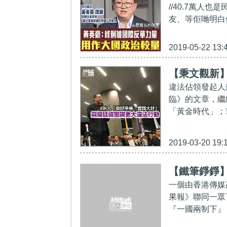
//40.7萬
量
友、等佢哋明白修
2019-05-22 13:
【秉文觀新
違法佔領發起人
臨》的文章，繼
「黃金時代」；
2019-03-20 19:
【鐵筆錚錚
一個由香港傳媒
果報》聯同一眾
『一國兩制下』