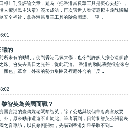
日報》刊登評論文章，題為〈把香港當反華工具是癡心妄想〉，
港人權與民主法案》簽署成法，再次讓世人看清霸權主義醜陋嘴
眾安全福祉，拿香港當反華工具的險惡圖謀。 評...
36:01
天晴的
前所未有的動亂，使到香港元氣大傷，也令到許多人擔心這個曾
之珠」會失去昔日之光芒，從此沉淪。 香港的動亂演變得愈來
「顏色」革命，外來的勢力集團及裡應外合的「反...
58:02
】黎智英為美國而戰？
賣國賣港的壹傳媒老闆黎智英，除了公然與幾個華府高官政要
」外，原來動作還遠不止於此。筆者看到，日前黎智英公開發表
國之音專訪，以反修例開始，先講到香港如果爭取不到...