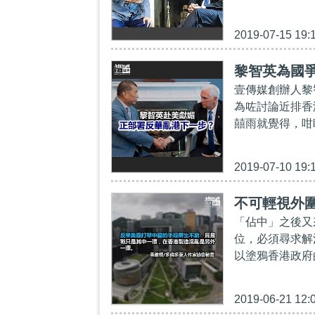
2019-07-15 19:
黎智英為國
壹傳媒創辦人黎
為咗討論近排香
囍雨就覺得，咁
2019-07-10 19:
不可輕視外
「佔中」之後又
位，必須尋求解
以塗鴉香港政府
2019-06-21 12: