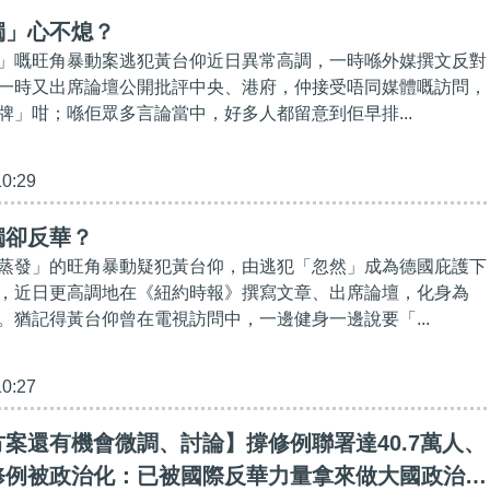
獨」心不熄？
」嘅旺角暴動案逃犯黃台仰近日異常高調，一時喺外媒撰文反對
一時又出席論壇公開批評中央、港府，仲接受唔同媒體嘅訪問，
牌」咁；喺佢眾多言論當中，好多人都留意到佢早排...
10:29
獨卻反華？
蒸發」的旺角暴動疑犯黃台仰，由逃犯「忽然」成為德國庇護下
，近日更高調地在《紐約時報》撰寫文章、出席論壇，化身為
。猶記得黃台仰曾在電視訪問中，一邊健身一邊說要「...
10:27
案還有機會微調、討論】撐修例聯署達40.7萬人、
修例被政治化：已被國際反華力量拿來做大國政治較