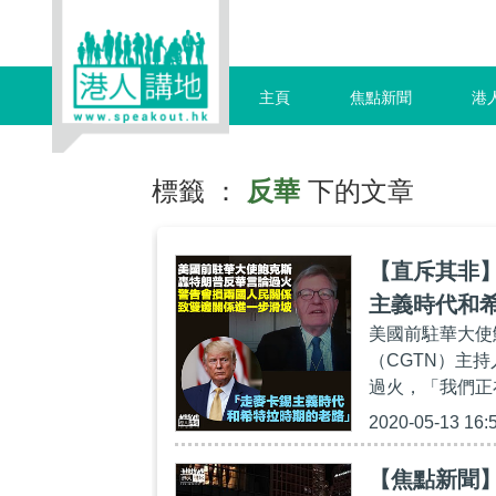
主頁
焦點新聞
港
標籤 ：
反華
下的文章
【直斥其非
主義時代和
美國前駐華大使鮑
（CGTN）主
過火，「我們正
2020-05-13 16:
【焦點新聞