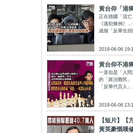
黃台仰「港
正在德國「流亡
《逃犯條例》，
成個「反華生招
2019-06-06 19:
黃台仰不港
一直似是「人間
的「政治難民」
「反華代言人」
2019-06-06 13:
【短片】【方
黃英豪慨嘆