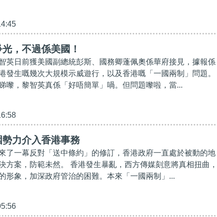
14:45
爭光，不過係美國！
智英日前獲美國副總統彭斯、國務卿蓬佩奧係華府接見，據報係
港發生嘅幾次大規模示威遊行，以及香港嘅「一國兩制」問題。
睇嚟，黎智英真係「好唔簡單」喎。但問題嚟啦，當...
16:58
圍勢力介入香港事務
來了一幕反對「送中條約」的修訂，香港政府一直處於被動的地
決方案，防範未然。 香港發生暴亂，西方傳媒刻意將真相扭曲
的形象，加深政府管治的困難。本來「一國兩制」...
05:56