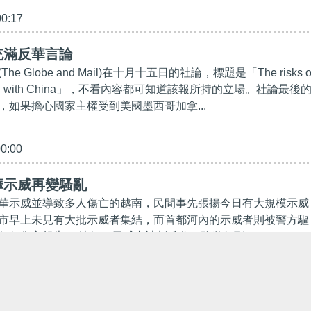
00:17
充滿反華言論
e Globe and Mail)在十月十五日的社論，標題是「The risks o
de deal with China」，不看內容都可知道該報所持的立場。社論最後
，如果擔心國家主權受到美國墨西哥加拿...
00:00
華示威再變騷亂
華示威並導致多人傷亡的越南，民間事先張揚今日有大規模示威
市早上未見有大批示威者集結，而首都河內的示威者則被警方驅
任何傷亡報告。 據知，示威者計劃兵分三路遊行到...
36:29