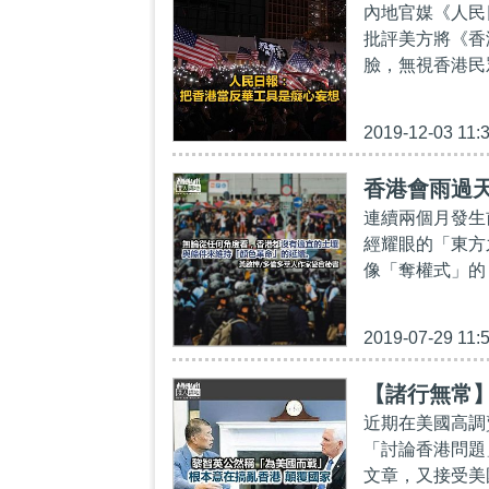
內地官媒《人民
批評美方將《香
臉，無視香港民
2019-12-03 11:
香港會雨過
連續兩個月發生
經耀眼的「東方
像「奪權式」的
2019-07-29 11:
【諸行無常
近期在美國高調
「討論香港問題
文章，又接受美