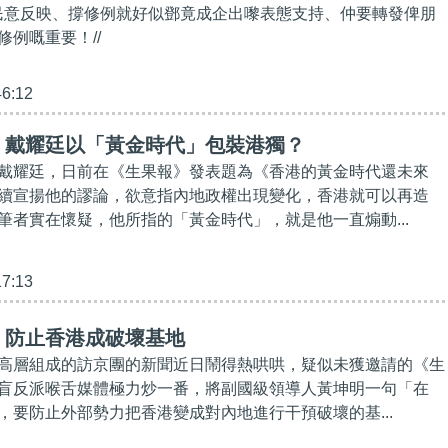
人也是民意反映、撐修例就好似鄧竟成企出嚟表態支持、仲要轉發俾朋
例嘅重要！//
46:12
】戴耀廷以「黃金時代」包裝港獨？
戴耀廷，日前在《生果報》發表題為《香港的黃金時代還未來
續宣揚他的謬論，欲意指內地政權出現變化，香港就可以再造
筆者實在懷疑，他所指的「黃金時代」，就是他一直煽動...
17:13
】防止香港成破壞基地
高層組成的訪京團的新聞近日鬧得熱哄哄，疑似未獲邀請的《生
盲反派喉舌媒體極力炒一番，將副國級領導人黃坤明一句「在
，要防止外部勢力把香港變成對內地進行干預破壞的基...