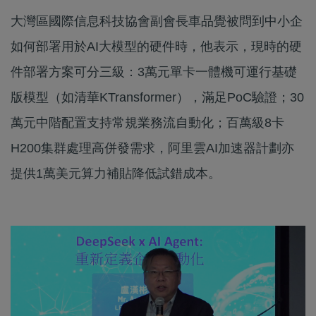
大灣區國際信息科技協會副會長車品覺被問到中小企
如何部署用於AI大模型的硬件時，他表示，現時的硬
件部署方案可分三級：3萬元單卡一體機可運行基礎
版模型（如清華KTransformer），滿足PoC驗證；30
萬元中階配置支持常規業務流自動化；百萬級8卡
H200集群處理高併發需求，阿里雲AI加速器計劃亦
提供1萬美元算力補貼降低試錯成本。