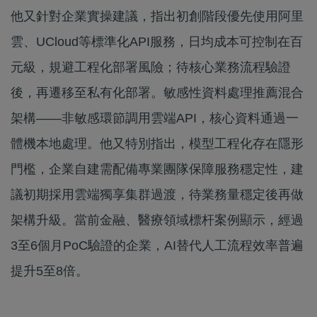
他又針對企業實操建議，指出初創階段優先使用阿里
雲、UCloud等標準化API服務，日均成本可控制在百
元級，規避工程化部署風險；待核心業務流程驗證
後，再遷移至私有化部署。敏感性資料處理推薦混合
架構——非敏感環節調用雲端API，核心資料通過一
體機本地處理。他又特別指出，模型工程化存在隱形
門檻，企業自建需配備專業團隊保障服務穩定性，建
議初期採用雲端獨享集群過渡，待業務量穩定後再做
架構升級。當前金融、醫療領域標杆案例顯示，經過
3至6個月PoC驗證的企業，AI替代人工流程效率普遍
提升5至8倍。