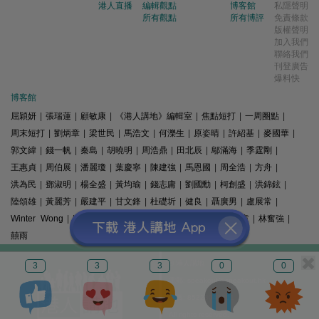
港人直播
編輯觀點
博客館
私隱聲明
所有觀點
所有博評
免責條款
版權聲明
加入我們
聯絡我們
刊登廣告
爆料快
博客館
屈穎妍
|
張瑞蓮
|
顧敏康
|
《港人講地》編輯室
|
焦點短打
|
一周圈點
|
周末短打
|
劉炳章
|
梁世民
|
馬浩文
|
何濼生
|
原姿晴
|
許紹基
|
麥國華
|
郭文緯
|
錢一帆
|
秦島
|
胡曉明
|
周浩鼎
|
田北辰
|
鄔滿海
|
季霆剛
|
王惠貞
|
周伯展
|
潘麗瓊
|
葉慶寧
|
陳建強
|
馬恩國
|
周全浩
|
方舟
|
洪為民
|
鄧淑明
|
楊全盛
|
黃均瑜
|
錢志庸
|
劉國勳
|
柯創盛
|
洪錦鉉
|
陸頌雄
|
黃麗芳
|
嚴建平
|
甘文鋒
|
杜礎圻
|
健良
|
聶廣男
|
盧展常
|
Winter Wong
|
K2
|
梁文新
|
羅崑
|
姚銘
|
陳志豪
|
精選文章
|
林奮強
|
囍雨
© 港人講地
3
3
3
0
0
電郵: speakout@speakout.hk
傳真: 85228041301
All rights reserved.