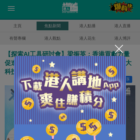
主頁
焦點新聞
港人點播
港人直播
有聲專欄
港人觀點
港人花生
港人博評
【探索AI工具研討會】梁振英：香港貢獻力量
促進國家現代化強國發展 楊德斌解構兩會三大
科技政策方向
讚好
9
分享