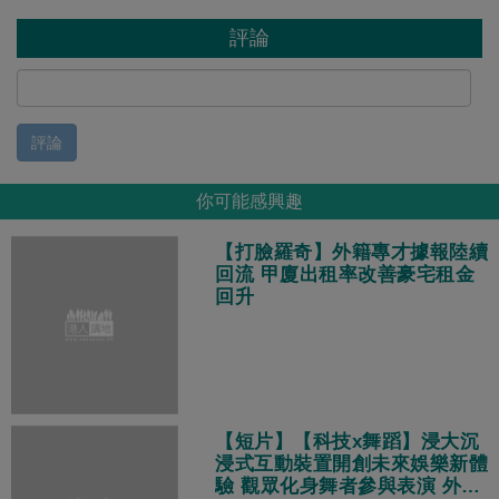
評論
評論
你可能感興趣
【打臉羅奇】外籍專才據報陸續
回流 甲廈出租率改善豪宅租金
回升
【短片】【科技x舞蹈】浸大沉
浸式互動裝置開創未來娛樂新體
驗 觀眾化身舞者參與表演 外國