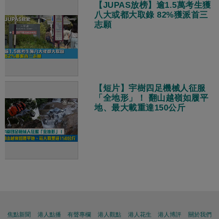
【JUPAS放榜】逾1.5萬考生獲
八大或都大取錄 82%獲派首三
志願
【短片】宇樹四足機械人征服
「全地形」！ 翻山越嶺如履平
地、最大載重達150公斤
焦點新聞
港人點播
有聲專欄
港人觀點
港人花生
港人博評
關於我們