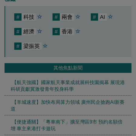
#
科技
#
兩會
#
AI
#
經濟
#
香港
#
梁振英
其他焦點新聞
【航天強國】國家航天事業成就展科技園揭幕 展現港
科研貢獻冀激發青年投身科學
【羊城速度】加快布局算力領域 廣州民企搶跑AI新賽
道
【便捷通關】「粵車南下」擴至灣區9市 預約名額倍
增 車主來港打卡遊玩