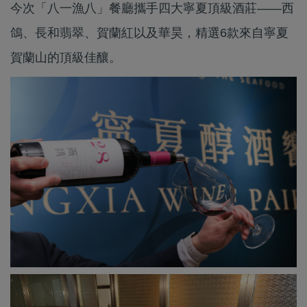
今次「八一漁八」餐廳攜手四大寧夏頂級酒莊——西
鴿、長和翡翠、賀蘭紅以及華昊，精選6款來自寧夏
賀蘭山的頂級佳釀。