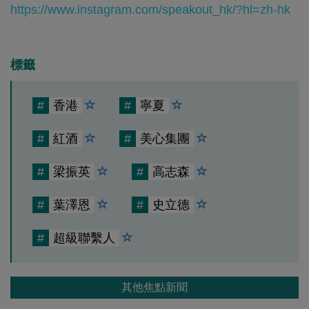
https://www.instagram.com/speakout_hk/?hl=zh-hk
標籤
#
香港
#
寧夏
#
紅酒
#
美心集團
#
梁振英
#
高志森
#
葉澤恩
#
史立德
#
超級聯繫人
其他焦點新聞