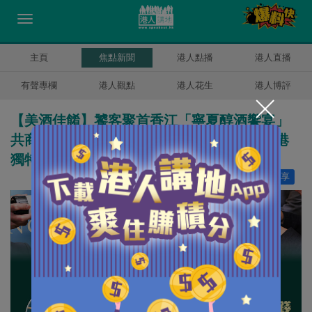
主頁
焦點新聞
港人點播
港人直播
有聲專欄
港人觀點
港人花生
港人博評
【美酒佳餚】饕客聚首香江「寧夏醇酒饗宴」
共商對外推廣寧夏葡萄酒大計、梁振英：香港
獨特作用助好東西賣好價錢！
讚好
18
分享