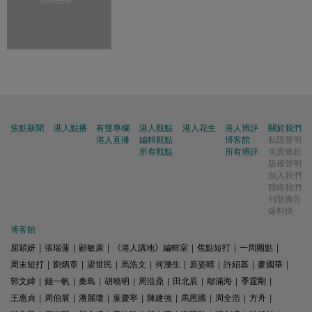
焦點新聞
港人點播
有聲專欄
港人觀點
港人花生
港人博評
關於我們
港人直播
編輯觀點
博客館
私隱聲明
所有觀點
所有博評
免責條款
版權聲明
加入我們
聯絡我們
刊登廣告
爆料快
博客館
屈穎妍
|
張瑞蓮
|
顧敏康
|
《港人講地》編輯室
|
焦點短打
|
一周圈點
|
周末短打
|
劉炳章
|
梁世民
|
馬浩文
|
何濼生
|
原姿晴
|
許紹基
|
麥國華
|
郭文緯
|
錢一帆
|
秦島
|
胡曉明
|
周浩鼎
|
田北辰
|
鄔滿海
|
季霆剛
|
王惠貞
|
周伯展
|
潘麗瓊
|
葉慶寧
|
陳建強
|
馬恩國
|
周全浩
|
方舟
|