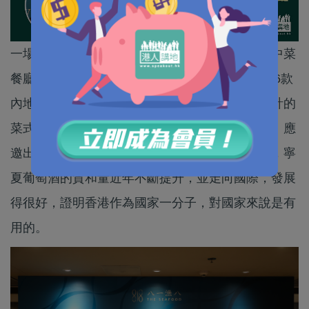
一場寧夏醇酒饗宴，近日在香港美心集團旗下的中菜
餐廳「八一漁八」舉行。跨越2000多公里而來的6款
內地寧夏賀蘭山頂級佳釀，配搭餐廳多道精心設計的
菜式，帶領饕客們通過一頓飯時間「味遊」世界。應
邀出席晚宴的全國政協副主席梁振英致詞時表示，寧
夏葡萄酒的質和量近年不斷提升，並走向國際，發展
得很好，證明香港作為國家一分子，對國家來說是有
用的。