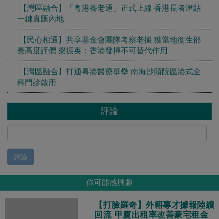
【灣區融合】「粵港養老通」正式上線 香港長者津貼
一鍵直匯內地
【民心相通】共享基金會團隊考察老撾 獲當地衞生部
長高度評價 梁振英：香港發揮不可替代作用
【灣區融合】打通粵港醫療壁壘 南海沙頭院區港式全
科門診啟用
評論
評論
你可能感興趣
【打臉羅奇】外籍專才據報陸續
回流 甲廈出租率改善豪宅租金