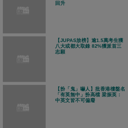
回升
【JUPAS放榜】逾1.5萬考生獲
八大或都大取錄 82%獲派首三
志願
【扮「鬼」嚇人】批香港樓盤名
「有英無中」扮高檔 梁振英：
中英文皆不可偏廢