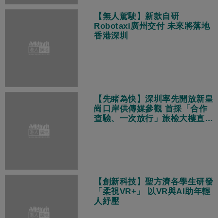
【無人駕駛】新款自研
Robotaxi廣州交付 未來將落地
香港深圳
【先睹為快】深圳率先開放新皇
崗口岸供傳媒參觀 首採「合作
查驗、一次放行」旅檢大樓直連
地鐵站
【創新科技】聖方濟各學生研發
「柔視VR+」 以VR與AI助年輕
人紓壓