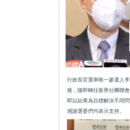
行政長官選舉唯一參選人李
後，隨即轉往新界社團聯會
即以結果為目標解決不同問
感謝選委們均表示支持。