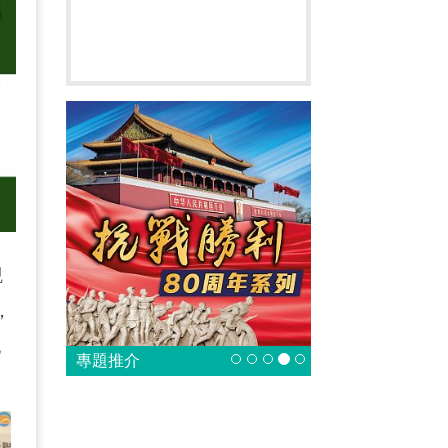
觀
，
他
專題推介