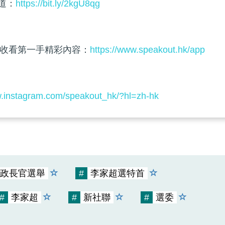
頻道：
https://bit.ly/2kgU8qg
收看第一手精彩內容：
https://www.speakout.hk/app
w.instagram.com/speakout_hk/?hl=zh-hk
政長官選舉
#
李家超選特首
#
李家超
#
新社聯
#
選委