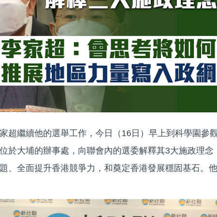
家超繼續他的選舉工作，今日（16日）早上到科學園參
位於大埔的辦事處，向聯會內的選委解釋其3大施政理念
題、全面提升香港競爭力，和奠定香港發展穩固基石。