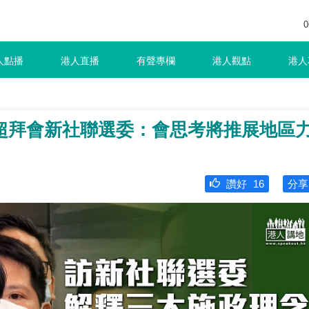
0
人點播
港人直播
有聲專欄
港人觀點
港人
超拜會新社聯選委：會思考將推展地區
讚好
16
分享