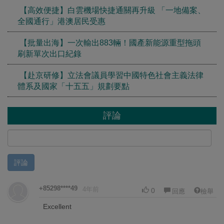
【高效便捷】白雲機場快捷通關再升級 「一地備案、
全國通行」港澳居民受惠
【批量出海】一次輸出883輛！國產新能源重型拖頭
刷新單次出口紀錄
【赴京研修】立法會議員學習中國特色社會主義法律
體系及國家「十五五」規劃要點
評論
評論
+85298****49
4年前
0
回應
檢舉
Excellent