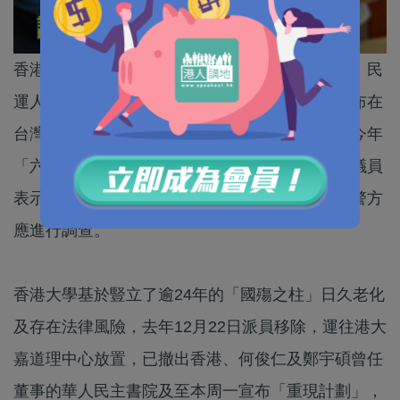
香港大學去年底移除「國殤之柱」後，由「六四」民
運人士王丹創辦、已撤出香港的華人民主書院宣布在
台灣重建雕像，並更名為「香港恥辱柱」，計劃今年
「六四」豎立在台北中正紀念堂。有本港立法會議員
表示，有關行徑涉嫌違反《港區國安法》，香港警方
應進行調查。
香港大學基於豎立了逾24年的「國殤之柱」日久老化
及存在法律風險，去年12月22日派員移除，運往港大
嘉道理中心放置，已撤出香港、何俊仁及鄭宇碩曾任
董事的華人民主書院及至本周一宣布「重現計劃」，