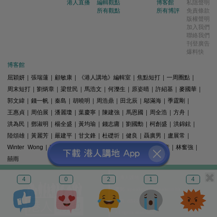
港人直播
編輯觀點
博客館
私隱聲明
所有觀點
所有博評
免責條款
版權聲明
加入我們
聯絡我們
刊登廣告
爆料快
博客館
屈穎妍
|
張瑞蓮
|
顧敏康
|
《港人講地》編輯室
|
焦點短打
|
一周圈點
|
周末短打
|
劉炳章
|
梁世民
|
馬浩文
|
何濼生
|
原姿晴
|
許紹基
|
麥國華
|
郭文緯
|
錢一帆
|
秦島
|
胡曉明
|
周浩鼎
|
田北辰
|
鄔滿海
|
季霆剛
|
王惠貞
|
周伯展
|
潘麗瓊
|
葉慶寧
|
陳建強
|
馬恩國
|
周全浩
|
方舟
|
洪為民
|
鄧淑明
|
楊全盛
|
黃均瑜
|
錢志庸
|
劉國勳
|
柯創盛
|
洪錦鉉
|
陸頌雄
|
黃麗芳
|
嚴建平
|
甘文鋒
|
杜礎圻
|
健良
|
聶廣男
|
盧展常
|
Winter Wong
|
K2
|
梁文新
|
羅崑
|
姚銘
|
陳志豪
|
精選文章
|
林奮強
|
囍雨
© 港人講地
4
0
2
1
4
電郵: speakout@speakout.hk
傳真: 85228041301
All rights reserved.