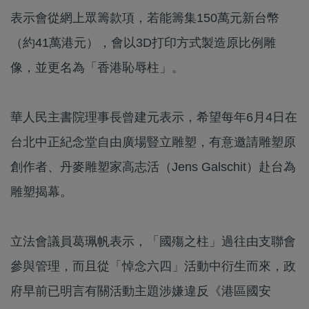
表示會從網上眾籌款項，若能籌集150萬元新台幣
（約41萬港元），會以3D打印方式製造原比例雕
像，並更名為「香港恥辱柱」。
華人民主書院理事長曾建元表示，希望每年6月4日在
台北中正紀念堂自由廣場豎立雕塑，有意邀請雕塑原
創作者、丹麥雕塑家高志活（Jens Galschit）赴台為
雕塑揭幕。
立法會議員葛珮帆表示，「國殤之柱」過往由支聯會
參與管理，而且從「悼念六四」活動中衍生而來，政
府早前已明言有關活動主題涉嫌違反《港區國安