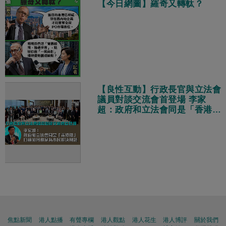
【今日網圖】羅奇又轉軚？
【良性互動】行政長官與立法會
議員對談交流會首登場 李家
超：政府和立法會同是「香港
隊」、目標相同都是為市民解決
問題
焦點新聞
港人點播
有聲專欄
港人觀點
港人花生
港人博評
關於我們