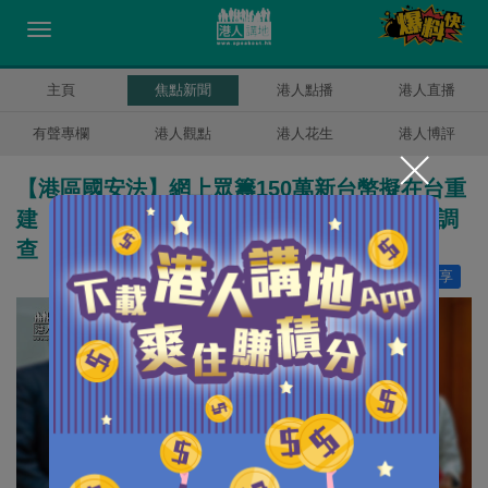
主頁
焦點新聞
港人點播
港人直播
有聲專欄
港人觀點
港人花生
港人博評
【港區國安法】網上眾籌150萬新台幣擬在台重
建「國殤之柱」 議員質疑涉違國安法促港警調
查
讚好
12
分享