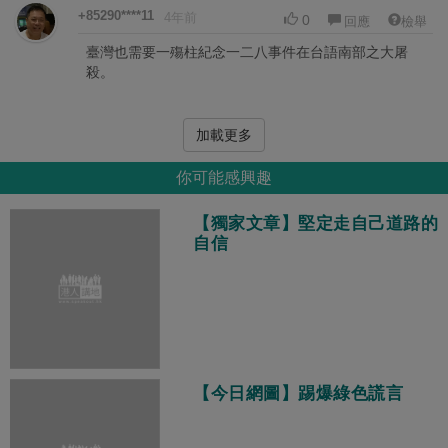
+85290****11
4年前
0
回應
檢舉
臺灣也需要一殤柱紀念一二八事件在台語南部之大屠
殺。
加載更多
你可能感興趣
【獨家文章】堅定走自己道路的
自信
【今日網圖】踢爆綠色謊言