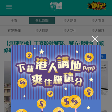
主頁
焦點新聞
港人點播
港人直播
有聲專欄
港人觀點
港人花生
港人博評
【無聊至極】王喜影射警察、警方指港台《頭
條新聞》顛倒是非
讚好
48
分享