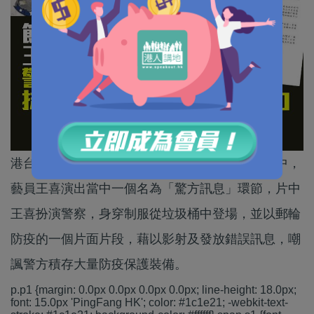
港台於上星期播放的最新一集《頭條新聞》節目中，
藝員王喜演出當中一個名為「驚方訊息」環節，片中
王喜扮演警察，身穿制服從垃圾桶中登場，並以郵輪
防疫的一個片面片段，藉以影射及發放錯誤訊息，嘲
諷警方積存大量防疫保護裝備。
p.p1 {margin: 0.0px 0.0px 0.0px 0.0px; line-height: 18.0px;
font: 15.0px 'PingFang HK'; color: #1c1e21; -webkit-text-