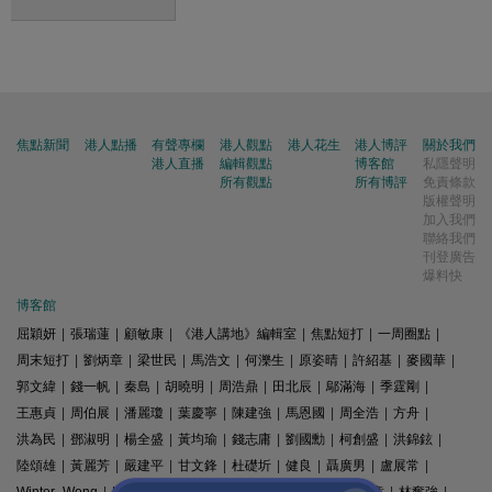
焦點新聞
港人點播
有聲專欄
港人觀點
港人花生
港人博評
關於我們
港人直播
編輯觀點
博客館
私隱聲明
所有觀點
所有博評
免責條款
版權聲明
加入我們
聯絡我們
刊登廣告
爆料快
博客館
屈穎妍
|
張瑞蓮
|
顧敏康
|
《港人講地》編輯室
|
焦點短打
|
一周圈點
|
周末短打
|
劉炳章
|
梁世民
|
馬浩文
|
何濼生
|
原姿晴
|
許紹基
|
麥國華
|
郭文緯
|
錢一帆
|
秦島
|
胡曉明
|
周浩鼎
|
田北辰
|
鄔滿海
|
季霆剛
|
王惠貞
|
周伯展
|
潘麗瓊
|
葉慶寧
|
陳建強
|
馬恩國
|
周全浩
|
方舟
|
洪為民
|
鄧淑明
|
楊全盛
|
黃均瑜
|
錢志庸
|
劉國勳
|
柯創盛
|
洪錦鉉
|
陸頌雄
|
黃麗芳
|
嚴建平
|
甘文鋒
|
杜礎圻
|
健良
|
聶廣男
|
盧展常
|