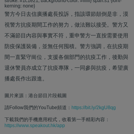
stroke: #1c1e21; background-color: #ffffff} span.s1 {font-
kerning: none}
警方今日去信廣播處長投訴，指該環節顛倒是非，漠
視警方抗疫期間工作的努力，做法難以接受。警方又
不滿節目內容與事實不符，重申警方一直按需要使用
防疫保護裝備，並無任何囤積。警方強調，在抗疫期
間一直緊守崗位，支援各個部門的抗疫工作，後勤與
退休警員亦成立了抗疫專隊，一同參與抗疫，希望廣
播處長作出跟進。
圖片來源：港台節目片段截圖
請Follow我們的YouTube頻道：
https://bit.ly/2kgU8qg
下載我們的手機應用程式，收看第一手精彩內容：
https://www.speakout.hk/app