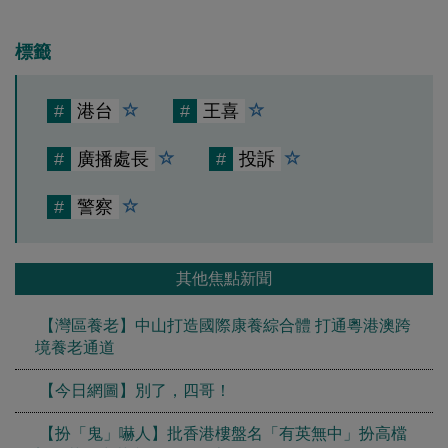
標籤
#
港台
#
王喜
#
廣播處長
#
投訴
#
警察
其他焦點新聞
【灣區養老】中山打造國際康養綜合體 打通粵港澳跨
境養老通道
【今日網圖】別了，四哥！
【扮「鬼」嚇人】批香港樓盤名「有英無中」扮高檔