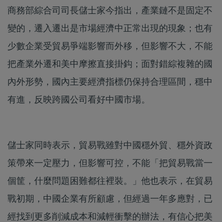
商務部綜合司司長儲士家今指出，產業鏈不是固定不
變的，遷入遷出是市場經濟中正常出現的現象；也有
少數企業受貿易爭端影響而外移，但影響不大，不能
把產業外遷和美中摩擦直接掛鈎；面對錯綜複雜的國
內外形勢，國內主要經濟指標仍保持合理區間，穩中
有進，反映跨國公司看好中國市場。
儲士家同時表示，貿易戰雖對中國穩外貿、穩外資政
策帶來一定壓力，但影響可控，不能「把貿易戰當一
個筐，什麼問題困難都往裡裝。」他也表示，在貿易
戰初期，中國企業有所顧慮，但經過一年多應對，已
經找到更多削減成本和減輕衝擊的辦法，有信心把美