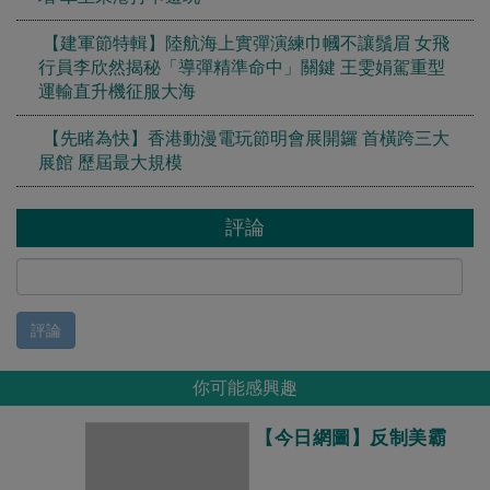
【建軍節特輯】陸航海上實彈演練巾幗不讓鬚眉 女飛
行員李欣然揭秘「導彈精準命中」關鍵 王雯娟駕重型
運輸直升機征服大海
【先睹為快】香港動漫電玩節明會展開鑼 首橫跨三大
展館 歷屆最大規模
評論
評論
你可能感興趣
【今日網圖】反制美霸