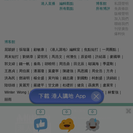
港人直播
編輯觀點
博客館
私隱聲明
所有觀點
所有博評
免責條款
版權聲明
加入我們
聯絡我們
刊登廣告
爆料快
博客館
屈穎妍
|
張瑞蓮
|
顧敏康
|
《港人講地》編輯室
|
焦點短打
|
一周圈點
|
周末短打
|
劉炳章
|
梁世民
|
馬浩文
|
何濼生
|
原姿晴
|
許紹基
|
麥國華
|
郭文緯
|
錢一帆
|
秦島
|
胡曉明
|
周浩鼎
|
田北辰
|
鄔滿海
|
季霆剛
|
王惠貞
|
周伯展
|
潘麗瓊
|
葉慶寧
|
陳建強
|
馬恩國
|
周全浩
|
方舟
|
洪為民
|
鄧淑明
|
楊全盛
|
黃均瑜
|
錢志庸
|
劉國勳
|
柯創盛
|
洪錦鉉
|
陸頌雄
|
黃麗芳
|
嚴建平
|
甘文鋒
|
杜礎圻
|
健良
|
聶廣男
|
盧展常
|
Winter Wong
|
K2
|
梁文新
|
羅崑
|
姚銘
|
陳志豪
|
精選文章
|
林奮強
|
囍雨
© 港人講地
0
0
0
電郵: speakout@speakout.hk
傳真: 85228041301
All rights reserved.