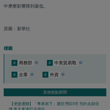
中摩擦影響降到最低。
原圖：新華社
標籤
#
商務部
#
中美貿易戰
#
企業
#
外資
其他焦點新聞
【便捷通關】「粵車南下」擴至灣區9市 預約名額倍
增 車主來港打卡遊玩