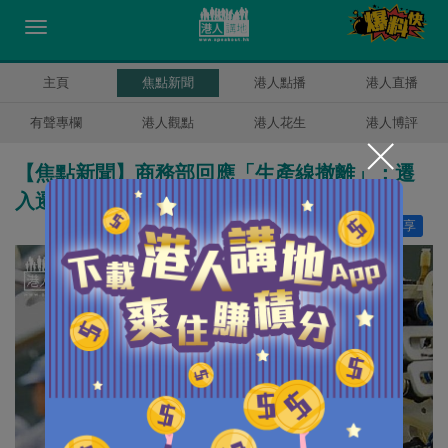
主頁
焦點新聞
港人點播
港人直播
有聲專欄
港人觀點
港人花生
港人博評
【焦點新聞】商務部回應「生產線撤離」：遷
入遷出是市場正常現象
讚好
0
分享