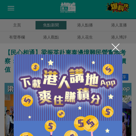
主頁
焦點新聞
港人點播
港人直播
有聲專欄
港人觀點
港人花生
港人博評
【民心相通】梁振英赴柬泰邊境難民營實地考
察：共享基金會經驗對難民營衞生工作極有價
值
讚好
0
分享