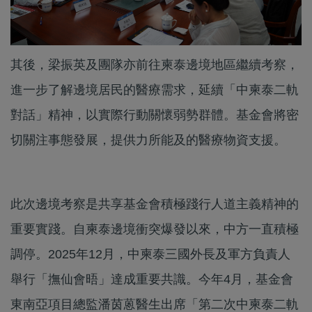
其後，梁振英及團隊亦前往柬泰邊境地區繼續考察，
進一步了解邊境居民的醫療需求，延續「中柬泰二軌
對話」精神，以實際行動關懷弱勢群體。基金會將密
切關注事態發展，提供力所能及的醫療物資支援。
此次邊境考察是共享基金會積極踐行人道主義精神的
重要實踐。自柬泰邊境衝突爆發以來，中方一直積極
調停。2025年12月，中柬泰三國外長及軍方負責人
舉行「撫仙會晤」達成重要共識。今年4月，基金會
東南亞項目總監潘茵蒽醫生出席「第二次中柬泰二軌