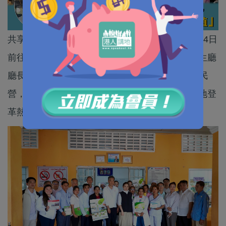
共享基金會主席梁振英及總幹事陳英凝教授，7月4日
前往柬埔寨菩薩省柬泰邊境，在該省副省長及衞生廳
廳長陪同下，視察距離邊境70公里的一所臨時難民
營，看望因衝突被迫撤離的居民，並實地考察當地登
革熱疫情。