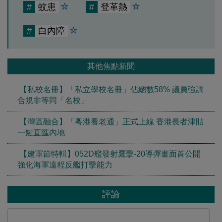
#
蚊患
#
登革熱
#
白內障
其他焦點新聞
【私校名冊】「私立學校名冊」佔總數58% 議員強調
合規非等同「名校」
【灣區融合】「粵港養老通」正式上線 香港長者津貼
一鍵直匯內地
【建軍節特輯】052D艦發射鷹擊-20導彈畫面首公開
強化海軍遠程反艦打擊能力
評論