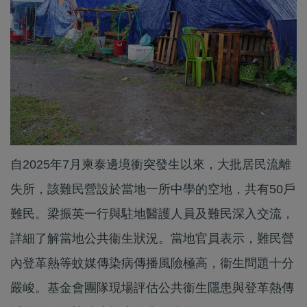
自2025年7月柬泰邊境衝突發生以來，大批居民流離
失所，該難民營設於當地一所中學的空地，共有50戶
難民。梁振英一行與駐地醫護人員及難民深入交流，
詳細了解當地公共衞生狀況。當地官員表示，難民營
內登革熱等蚊媒傳染病傳播風險極高，衞生問題十分
嚴峻。基金會團隊現場評估公共衞生隱患與登革熱傳