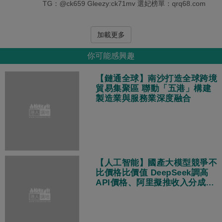
TG：@ck659 Gleezy:ck71mv 選妃榜單：qrq68.com
加載更多
你可能感興趣
【鏈通全球】南沙打造全球跨境
貿易集聚區 聯動「五港」構建
製造業與服務業深度融合
【人工智能】國產大模型競爭不
比價格比價值 DeepSeek調高
API價格、阿里擬推收入分成策
略