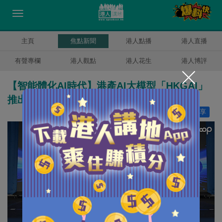
主頁
焦點新聞
港人點播
港人直播
有聲專欄
港人觀點
港人花生
港人博評
【智能體化AI時代】港產AI大模型「HKGAI」
推出新版 標榜輸出貼近香港本地語境與習慣
讚好
8
分享