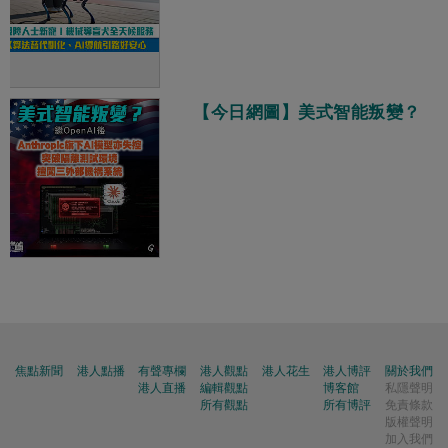
【今日網圖】美式智能叛變？
焦點新聞
港人點播
有聲專欄
港人觀點
港人花生
港人博評
關於我們
港人直播
編輯觀點
博客館
私隱聲明
所有觀點
所有博評
免責條款
版權聲明
加入我們