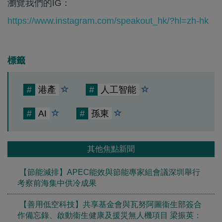
瀏覽我們的IG：
https://www.instagram.com/speakout_hk/?hl=zh-hk
標籤
#
港產
#
人工智能
#
AI
#
孫東
其他焦點新聞
【節能減排】APEC能效與節能專家組會議深圳舉行
考察前海集中供冷成果
【善用低空科技】共享基金會與瓦努阿圖衞生部簽合
作備忘錄、啟動衞生健康及援災無人機項目 梁振英：