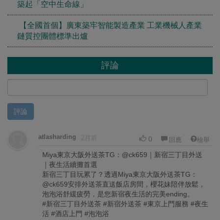
築起「空中生命線」
【全國首個】廣東築牢智能製造產業 工業機械人產業
鏈質控團體標準出爐
評論
評論
atlasharding
2月前
0
回應
檢舉
Miya東京大阪外送茶TG：@ck659｜新宿三丁目外送
｜夜生活續攤首選
新宿三丁目玩累了？透過Miya東京大阪外送茶TG：
@ck659安排外送茶直送飯店房間，櫻花妹陪伴放鬆，
泡泡浴舒緩疲勞，是您新宿夜生活的完美ending。
#新宿三丁目外送茶 #新宿外送茶 #東京上門服務 #夜生
活 #酒店上門 #泡泡浴