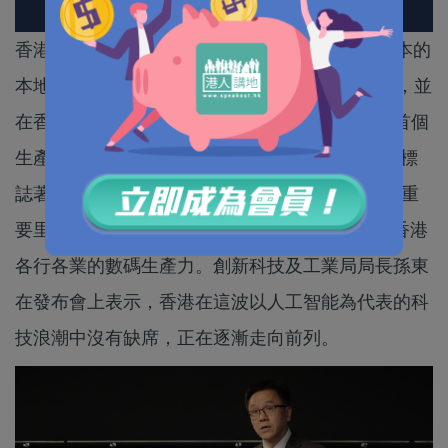
香港生成式人工智能研發中心（HKGAI）最新版本的
本地大模型「HKGAI V3」今日（3日）正式亮相，並
在香港科技大學舉行發布會，同時重點發布全港首個
生產力級超級智能體「Agent Workshop」。此舉標
誌著本港在邁向Agentic AI（智能體化AI）時代的重
要里程碑，旨在透過深度本地化的AI技術，提升香港
各行各業的數碼生產力。創新科技及工業局局長孫東
在發布會上表示，香港在這波以人工智能為代表的科
技浪潮中沒有缺席，正在逐漸走向前列。