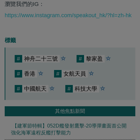
瀏覽我們的IG：
https://www.instagram.com/speakout_hk/?hl=zh-hk
標籤
#
神舟二十三號
#
黎家盈
#
香港
#
女航天員
#
中國航天
#
科技大學
其他焦點新聞
【建軍節特輯】052D艦發射鷹擊-20導彈畫面首公開
強化海軍遠程反艦打擊能力