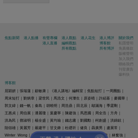
焦點新聞
港人點播
有聲專欄
港人觀點
港人花生
港人博評
關於我們
港人直播
編輯觀點
博客館
私隱聲明
所有觀點
所有博評
免責條款
版權聲明
加入我們
聯絡我們
刊登廣告
爆料快
博客館
屈穎妍
|
張瑞蓮
|
顧敏康
|
《港人講地》編輯室
|
焦點短打
|
一周圈點
|
周末短打
|
劉炳章
|
梁世民
|
馬浩文
|
何濼生
|
原姿晴
|
許紹基
|
麥國華
|
郭文緯
|
錢一帆
|
秦島
|
胡曉明
|
周浩鼎
|
田北辰
|
鄔滿海
|
季霆剛
|
王惠貞
|
周伯展
|
潘麗瓊
|
葉慶寧
|
陳建強
|
馬恩國
|
周全浩
|
方舟
|
洪為民
|
鄧淑明
|
楊全盛
|
黃均瑜
|
錢志庸
|
劉國勳
|
柯創盛
|
洪錦鉉
|
陸頌雄
|
黃麗芳
|
嚴建平
|
甘文鋒
|
杜礎圻
|
健良
|
聶廣男
|
盧展常
|
Winter Wong
|
K2
|
梁文新
|
羅崑
|
姚銘
|
陳志豪
|
精選文章
|
林奮強
|