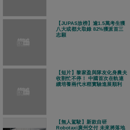
【JUPAS放榜】逾1.5萬考生獲
八大或都大取錄 82%獲派首三
志願
【短片】黎家盈與隊友化身農夫
收割忙不停！ 中國首次在軌連
續培養兩代水稻實驗進展順利
【無人駕駛】新款自研
Robotaxi廣州交付 未來將落地