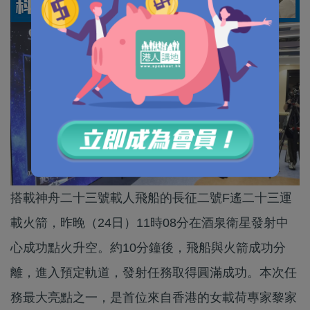
搭載神舟二十三號載人飛船的長征二號F遙二十三運
載火箭，昨晚（24日）11時08分在酒泉衛星發射中
心成功點火升空。約10分鐘後，飛船與火箭成功分
離，進入預定軌道，發射任務取得圓滿成功。本次任
務最大亮點之一，是首位來自香港的女載荷專家黎家