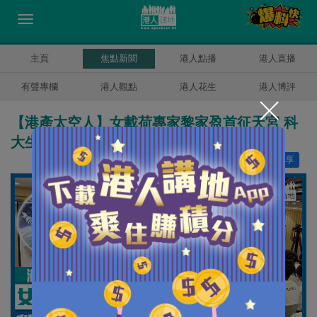
主頁
焦點新聞
港人點播
港人直播
有聲專欄
港人觀點
港人花生
港人博評
【港產太空人】女載荷專家黎家盈首征天宮 科
大生在港見證：非常激動
讚好
10
分享