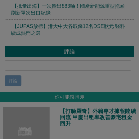
【批量出海】一次輸出883輛！國產新能源重型拖頭
刷新單次出口紀錄
【JUPAS放榜】港大中大各取錄12名DSE狀元 醫科
續成熱門之選
評論
評論
你可能感興趣
【打臉羅奇】外籍專才據報陸續
回流 甲廈出租率改善豪宅租金
回升