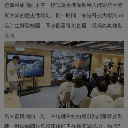
盈隨乘組飛向太空，標誌著香港深度融入國家航天發
展大局的歷史性時刻。同一時間，香港科技大學約50
名師生齊聚校園，同步觀看發射直播，現場氣氛熱烈
高漲。
當火箭騰飛的一刻，在場師生紛紛報以熱烈掌聲及歡
呼，對能夠同步見證國家航天任務圓滿成功，均感到