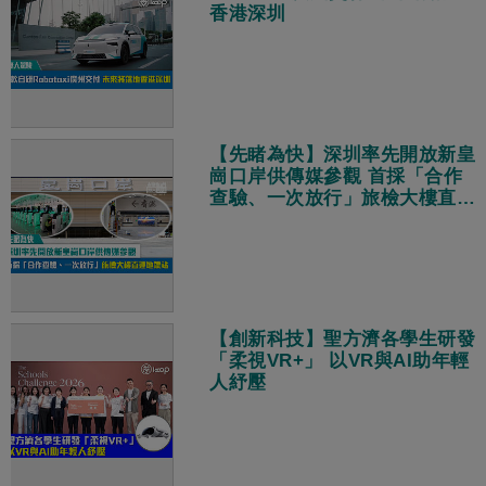
香港深圳
【先睹為快】深圳率先開放新皇
崗口岸供傳媒參觀 首採「合作
查驗、一次放行」旅檢大樓直連
地鐵站
【創新科技】聖方濟各學生研發
「柔視VR+」 以VR與AI助年輕
人紓壓