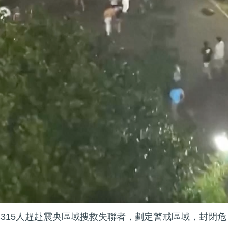
車315人趕赴震央區域搜救失聯者，劃定警戒區域，封閉危