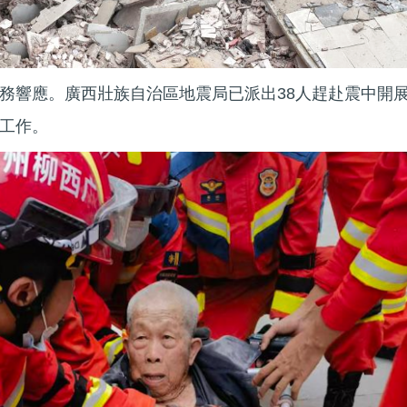
務響應。廣西壯族自治區地震局已派出38人趕赴震中開
工作。