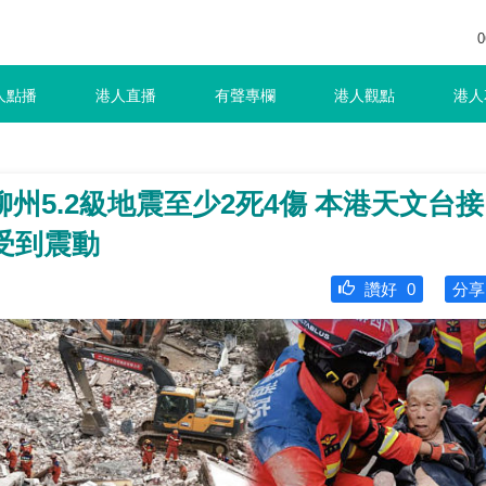
0
人點播
港人直播
有聲專欄
港人觀點
港人
州5.2級地震至少2死4傷 本港天文台接
受到震動
讚好
0
分享