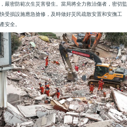
，嚴密防範次生災害發生。當局將全力救治傷者，密切
快受損設施應急搶修，及時做好災民疏散安置和安撫工
產安全。