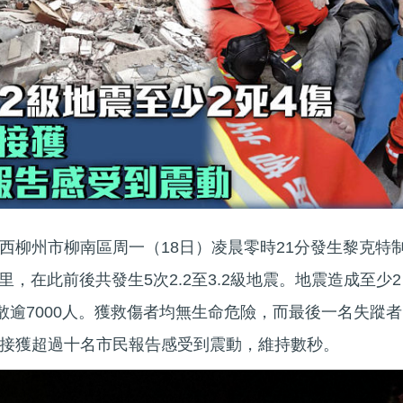
西柳州市柳南區周一（18日）凌晨零時21分發生黎克特
里，在此前後共發生5次2.2至3.2級地震。地震造成至少2
散逾7000人。獲救傷者均無生命危險，而最後一名失蹤者
接獲超過十名市民報告感受到震動，維持數秒。