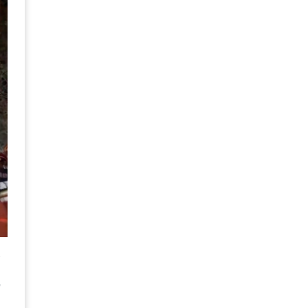
公
織
山