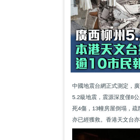
中國地震台網正式測定，廣
5.2級地震，震源深度僅8公
死4傷，13幢房屋倒塌，疏
亦已經獲救。香港天文台亦