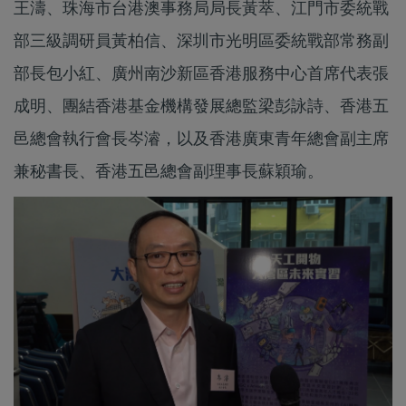
王濤、珠海市台港澳事務局局長黃萃、江門市委統戰
部三級調研員黃柏信、深圳市光明區委統戰部常務副
部長包小紅、廣州南沙新區香港服務中心首席代表張
成明、團結香港基金機構發展總監梁彭詠詩、香港五
邑總會執行會長岑濬，以及香港廣東青年總會副主席
兼秘書長、香港五邑總會副理事長蘇穎瑜。