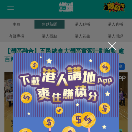
主頁
焦點新聞
港人點播
港人直播
有聲專欄
港人觀點
港人花生
港人博評
【灣區融合】五邑總會大灣區實習計劃啟動 逾
百港青赴內地四市探索機遇
讚好
0
分享