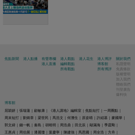
焦點新聞
港人點播
有聲專欄
港人觀點
港人花生
港人博評
關於我們
港人直播
編輯觀點
博客館
私隱聲明
所有觀點
所有博評
免責條款
版權聲明
加入我們
聯絡我們
刊登廣告
爆料快
博客館
屈穎妍
|
張瑞蓮
|
顧敏康
|
《港人講地》編輯室
|
焦點短打
|
一周圈點
|
周末短打
|
劉炳章
|
梁世民
|
馬浩文
|
何濼生
|
原姿晴
|
許紹基
|
麥國華
|
郭文緯
|
錢一帆
|
秦島
|
胡曉明
|
周浩鼎
|
田北辰
|
鄔滿海
|
季霆剛
|
王惠貞
|
周伯展
|
潘麗瓊
|
葉慶寧
|
陳建強
|
馬恩國
|
周全浩
|
方舟
|