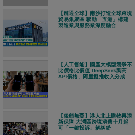
【鏈通全球】南沙打造全球跨境
貿易集聚區 聯動「五港」構建
製造業與服務業深度融合
【人工智能】國產大模型競爭不
比價格比價值 DeepSeek調高
API價格、阿里擬推收入分成策
略
【後顧無憂】港人北上購物再添
新保障 大灣區跨境消費十月起
可「一鍵投訴」解糾紛