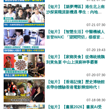
【短片】【築夢灣區】港生北上南
沙探索職涯新機遇 學生：內地科
技緊貼流行政策助港青少年創業就
業
07-21 07:30
【短片】【智慧生活】中醫機械人
首登WAIC 「望聞問切」樣樣皆精
實幹型機械人大顯身手 網民：點
讚AI +中華文化傳承
07-20 19:43
【短片】【家鄉美食】從傳統燒鵝
到黃魚宴 中山上演廚神爭霸賽
07-20 07:30
【短片】【香港記憶】歷史博物館
長帶你體驗香港電影輝煌時代！
07-18 08:30
【短片】【書展2026】書展AI受