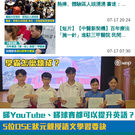
熱捧、體驗區人頭湧湧 書迷：學
用AI成潮流 學生：找助認識祖國
的書
07-17 20:24
【短片】【中醫新契機】百年療法
「施一針」進駐三甲醫院 民間針
灸邁向標準化體系
07-17 07:30