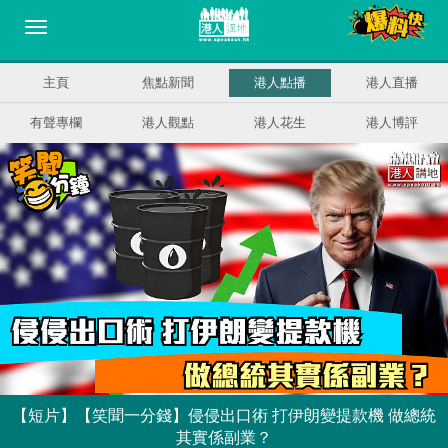
主頁
焦點新聞
港人點播
港人直播
有聲專欄
港人觀點
港人花生
港人博評
【短片】【笑聞一分錢】侵侵出口術 打伊朗變提款機 做總統
其實係副業？