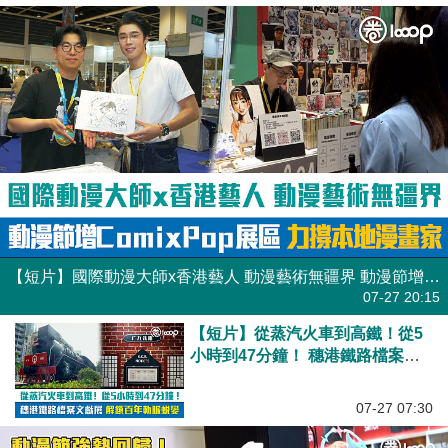
【短片】國際動漫大師x香港藝人 動漫藝術無疆界 動漫節增ComixPop展區力撐本地漫畫家
07-27 20:15
【短片】從蒸汽火車到高鐵！從5
小時到47分鐘！ 穗港鐵路檔案文
獻展 解鎖百年軌脈蛻變
07-27 07:30