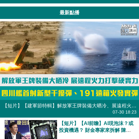
最新點播
【短片】【建軍節特輯】解放軍王牌裝備大晒冷、展遠程火力打擊硬實力 四川艦首射新型干擾彈、191遠箱火發實彈
07-30 18:23
【短片】【AI前瞻】AI現泡沫？或
投資機遇？ 財金專家來拆解 陳家
強：全民參與前所未見 AI投資熱