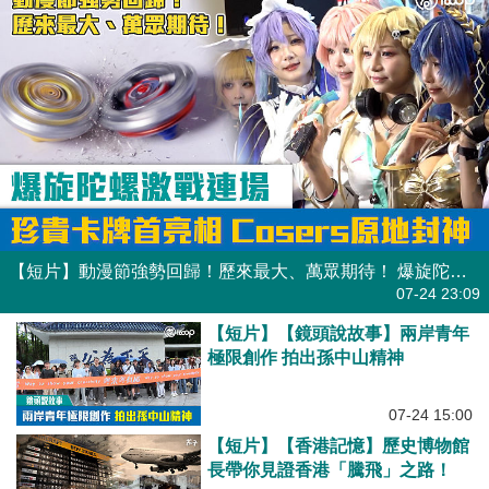
【短片】動漫節強勢回歸！歷來最大、萬眾期待！ 爆旋陀螺區激戰連場 珍貴卡牌首亮相 Cosers原地封神
07-24 23:09
【短片】【鏡頭說故事】兩岸青年
極限創作 拍出孫中山精神
07-24 15:00
【短片】【香港記憶】歷史博物館
長帶你見證香港「騰飛」之路！