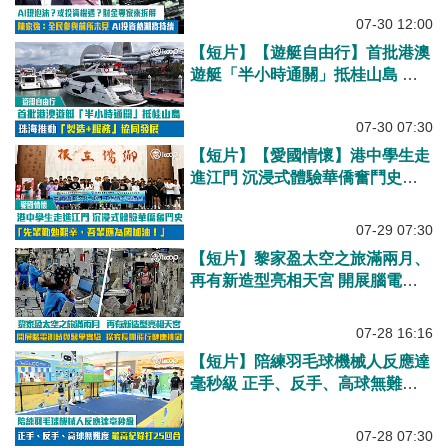
潮將持續
07-30 12:00
【短片】【遊艇自由行】首批港澳
遊艇「半小時通關」抵桂山島 珠
海推動「製造+服務」協同發展
07-30 07:30
【短片】【愛國情懷】港中學生走
進江門 沉浸式體驗華僑奮鬥史
「先輩勤勉艱辛，吾輩應為國加
油！」
07-29 07:30
【短片】黎家盈太空之旅滿兩月、
再有新造型亮相天宮 開展腦電測
試與醫學實驗、探究長期飛行健康
挑戰
07-28 16:16
【短片】陪練羽毛球機械人反應達
毫秒級 正手、反手、高球無難度
最高紀錄打25回合
07-28 07:30