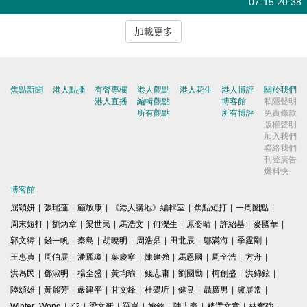
07-15 20:38
加載更多
焦點新聞
港人點播
有聲專欄
港人觀點
港人花生
港人博評
關於我們
港人直播
編輯觀點
博客館
私隱聲明
所有觀點
所有博評
免責條款
版權聲明
加入我們
聯絡我們
刊登廣告
爆料快
博客館
屈穎妍
|
張瑞蓮
|
顧敏康
|
《港人講地》編輯室
|
焦點短打
|
一周圈點
|
周末短打
|
劉炳章
|
梁世民
|
馬浩文
|
何濼生
|
原姿晴
|
許紹基
|
麥國華
|
郭文緯
|
錢一帆
|
秦島
|
胡曉明
|
周浩鼎
|
田北辰
|
鄔滿海
|
季霆剛
|
王惠貞
|
周伯展
|
潘麗瓊
|
葉慶寧
|
陳建強
|
馬恩國
|
周全浩
|
方舟
|
洪為民
|
鄧淑明
|
楊全盛
|
黃均瑜
|
錢志庸
|
劉國勳
|
柯創盛
|
洪錦鉉
|
陸頌雄
|
黃麗芳
|
嚴建平
|
甘文鋒
|
杜礎圻
|
健良
|
聶廣男
|
盧展常
|
Winter Wong
|
K2
|
梁文新
|
羅崑
|
姚銘
|
陳志豪
|
精選文章
|
林奮強
|