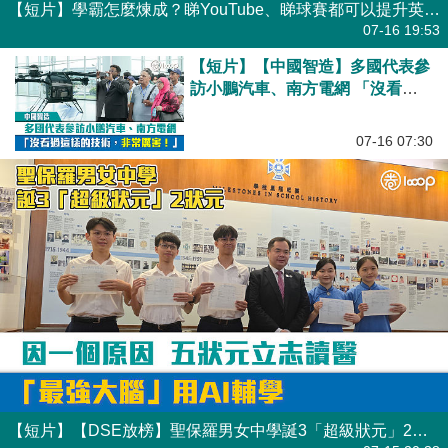
【短片】學霸怎麼煉成？睇YouTube、睇球賽都可以提升英語？5位DSE狀元親授語文學習要訣
07-16 19:53
【短片】【中國智造】多國代表參
訪小鵬汽車、南方電網 「沒看過
這樣的技術，非常厲害！」
07-16 07:30
【短片】【DSE放榜】聖保羅男女中學誕3「超級狀元」2狀元 因一個原因五狀元立志讀醫、「最強大腦」用AI輔讀學