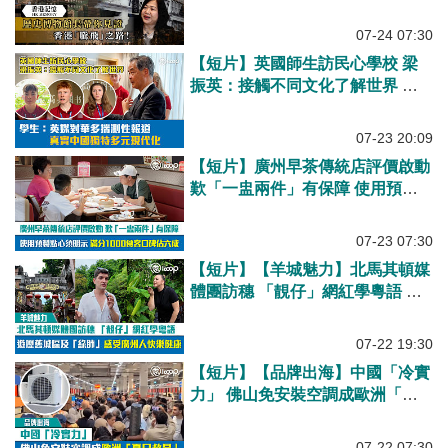
07-24 07:30
【短片】英國師生訪民心學校 梁
振英：接觸不同文化了解世界 學
生：英媒對華多揣測性報道 真實
中國獨特多元現代化
07-23 20:09
【短片】廣州早茶傳統店評價啟動
歎「一盅兩件」有保障 使用預製
點心須明示 滿分1000食客口碑佔
六成
07-23 07:30
【短片】【羊城魅力】北馬其頓媒
體團訪穗 「靚仔」網紅學粵語 遊
歷舊城區及「綠肺」感受廣州人快
樂健康
07-22 19:30
【短片】【品牌出海】中國「冷實
力」 佛山免安裝空調成歐洲「夏
日救星」
07-22 07:30