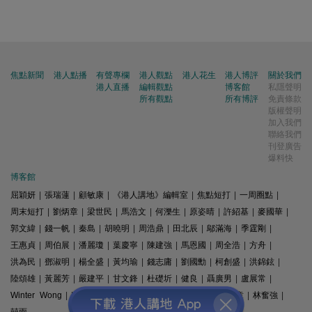
焦點新聞
港人點播
有聲專欄
港人觀點
港人花生
港人博評
關於我們
港人直播
編輯觀點
博客館
私隱聲明
所有觀點
所有博評
免責條款
版權聲明
加入我們
聯絡我們
刊登廣告
爆料快
博客館
屈穎妍
|
張瑞蓮
|
顧敏康
|
《港人講地》編輯室
|
焦點短打
|
一周圈點
|
周末短打
|
劉炳章
|
梁世民
|
馬浩文
|
何濼生
|
原姿晴
|
許紹基
|
麥國華
|
郭文緯
|
錢一帆
|
秦島
|
胡曉明
|
周浩鼎
|
田北辰
|
鄔滿海
|
季霆剛
|
王惠貞
|
周伯展
|
潘麗瓊
|
葉慶寧
|
陳建強
|
馬恩國
|
周全浩
|
方舟
|
洪為民
|
鄧淑明
|
楊全盛
|
黃均瑜
|
錢志庸
|
劉國勳
|
柯創盛
|
洪錦鉉
|
陸頌雄
|
黃麗芳
|
嚴建平
|
甘文鋒
|
杜礎圻
|
健良
|
聶廣男
|
盧展常
|
Winter Wong
|
K2
|
梁文新
|
羅崑
|
姚銘
|
陳志豪
|
精選文章
|
林奮強
|
囍雨