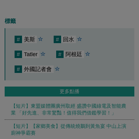
標籤
#
美斯
#
回水
#
Tatler
#
阿根廷
#
外國記者會
更多點播
【短片】東盟媒體團廣州取經 盛讚中國綠電及智能農
業 「好先進、非常驚豔！值得我們借鑑學習！」
【短片】【家鄉美食】從傳統燒鵝到黃魚宴 中山上演
廚神爭霸賽