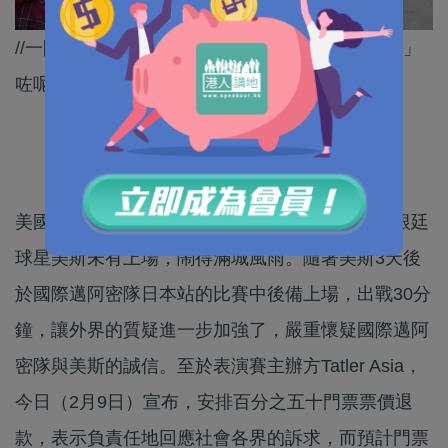
//一間時尚雜誌「跨界」舉辦足球賽，結果「搞爛」
咗呢場盛事，實在非常可惜！//
美國國際邁阿密隊訪港表演賽，因備受矚目的阿根廷
球星美斯未有上場，鬧得滿城風雨。隨著美斯3天後
於國際邁阿密隊日本站的比賽中後備上場，出戰30分
鐘，讓外界的質疑進一步加強了，嚴重懷疑國際邁阿
密隊與美斯的誠信。至於表演賽主辦方Tatler Asia，
今日（2月9日）宣布，安排百分之五十門票票價退
款，表示負責任地回應社會各界的訴求，而預計門票