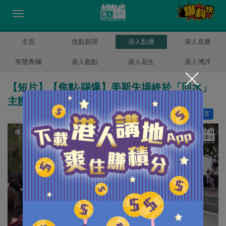
主頁
焦點新聞
港人點播
港人直播
有聲專欄
港人觀點
港人花生
港人博評
【短片】【焦點‧踢爆】美斯失場終於「回水」
主辦方Tatler何方神聖？
讚好
16
分享