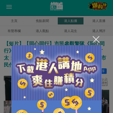
主頁
焦點新聞
港人點播
港人直播
有聲專欄
港人觀點
港人花生
港人博評
【短片】【同心同行】市民參觀警隊《同心同
行》展覽為警察加油 曾太：教育要做好些 方
太：兒子知道警察是保護我們 葉太：警察為市
民付出很多
讚好
79
分享