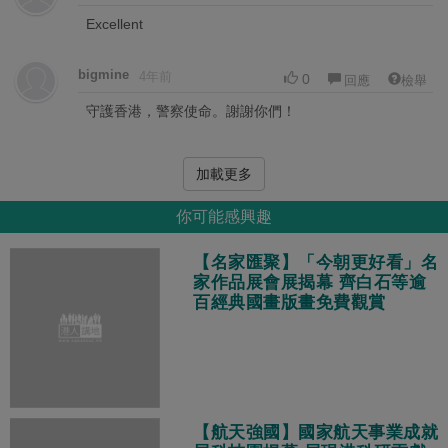
Excellent
bigmine
4年前
0
回應
檢舉
守護香港，警察使命。謝謝你們！
加載更多
你可能感興趣
【名家匯聚】「今朝更好看」名
家作品展會展揭幕 齊白石等逾
百經典國畫版畫免費觀賞
【航天強國】國家航天事業成就