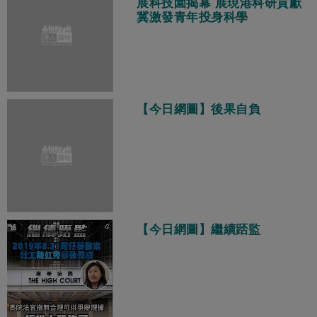
展科技園揭幕 展現港科研貢獻
冀激發青年投身科學
【今日網圖】後果自負
【今日網圖】繼續踎監