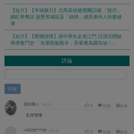
【短片】【羊城魅力】北馬其頓媒體團訪穗 「靚仔」
網紅學粵語 遊歷舊城區及「綠肺」感受廣州人快樂健
康
【短片】【愛國情懷】港中學生走進江門 沉浸式體驗
華僑奮鬥史 「先輩勤勉艱辛，吾輩應為國加油！」
評論
評論
龙的傳人
4年前
0
回應
檢舉
支持警隊
+85298****49
4年前
0
回應
檢舉