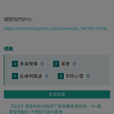
瀏覽我們的IG：
https://www.instagram.com/speakout_hk/?hl=zh-hk
標籤
#
香港警隊
#
展覽
#
反修例風波
#
市民心聲
更多點播
【短片】專家剖析AI熱潮下香港機遇 楊德斌：AI+產
業深度融合 大灣區可成AI高地