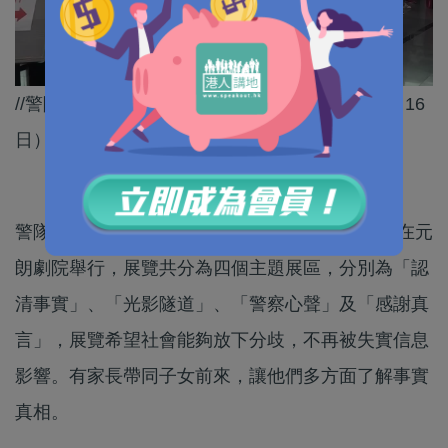
//警隊專題展覽《同心同行》由12日起至本周二（16
日），未睇要快啲去喇。//
警隊專題展覽《同心同行》​由本月12日起至16日在元
朗劇院舉行，展覽共分為四個主題展區，分別為「認
清事實」、「光影隧道」、「警察心聲」及「感謝真
言」，展覽希望社會能夠放下分歧，不再被失實信息
影響。有家長帶同子女前來，讓他們多方面了解事實
真相。