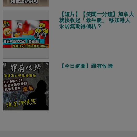
【短片】【笑聞一分鐘】加拿大
就快收起「救生艇」 移加港人
永居無期得個桔？
【今日網圖】罪有攸歸