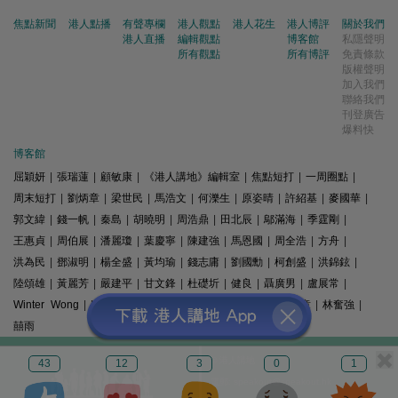
焦點新聞
港人點播
有聲專欄
港人觀點
港人花生
港人博評
關於我們
港人直播
編輯觀點
博客館
私隱聲明
所有觀點
所有博評
免責條款
版權聲明
加入我們
聯絡我們
刊登廣告
爆料快
博客館
屈穎妍
|
張瑞蓮
|
顧敏康
|
《港人講地》編輯室
|
焦點短打
|
一周圈點
|
周末短打
|
劉炳章
|
梁世民
|
馬浩文
|
何濼生
|
原姿晴
|
許紹基
|
麥國華
|
郭文緯
|
錢一帆
|
秦島
|
胡曉明
|
周浩鼎
|
田北辰
|
鄔滿海
|
季霆剛
|
王惠貞
|
周伯展
|
潘麗瓊
|
葉慶寧
|
陳建強
|
馬恩國
|
周全浩
|
方舟
|
洪為民
|
鄧淑明
|
楊全盛
|
黃均瑜
|
錢志庸
|
劉國勳
|
柯創盛
|
洪錦鉉
|
陸頌雄
|
黃麗芳
|
嚴建平
|
甘文鋒
|
杜礎圻
|
健良
|
聶廣男
|
盧展常
|
Winter Wong
|
K2
|
梁文新
|
羅崑
|
姚銘
|
陳志豪
|
精選文章
|
林奮強
|
囍雨
© 港人講地
43
12
3
0
1
電郵: speakout@speakout.hk