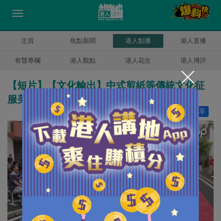
主頁
焦點新聞
港人點播
港人直播
有聲專欄
港人觀點
港人花生
港人博評
【短片】【文化輸出】中式剪紙等傳統文化征
服美國學生
讚好
9
分享