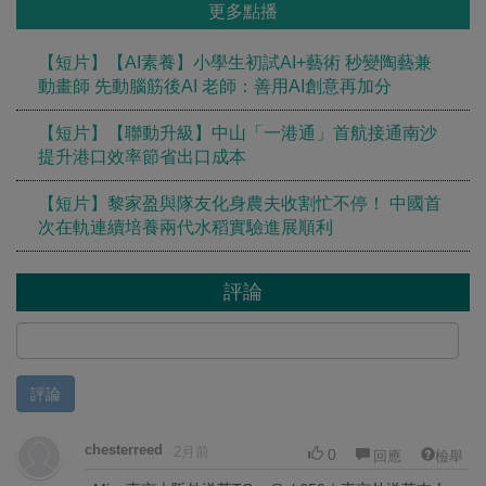
更多點播
【短片】【AI素養】小學生初試AI+藝術 秒變陶藝兼
動畫師 先動腦筋後AI 老師：善用AI創意再加分
【短片】【聯動升級】中山「一港通」首航接通南沙
提升港口效率節省出口成本
【短片】黎家盈與隊友化身農夫收割忙不停！ 中國首
次在軌連續培養兩代水稻實驗進展順利
評論
評論
chesterreed
2月前
0
回應
檢舉