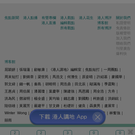
焦點新聞
港人點播
有聲專欄
港人觀點
港人花生
港人博評
關於我們
港人直播
編輯觀點
博客館
私隱聲明
所有觀點
所有博評
免責條款
版權聲明
加入我們
聯絡我們
刊登廣告
爆料快
博客館
屈穎妍
|
張瑞蓮
|
顧敏康
|
《港人講地》編輯室
|
焦點短打
|
一周圈點
|
周末短打
|
劉炳章
|
梁世民
|
馬浩文
|
何濼生
|
原姿晴
|
許紹基
|
麥國華
|
郭文緯
|
錢一帆
|
秦島
|
胡曉明
|
周浩鼎
|
田北辰
|
鄔滿海
|
季霆剛
|
王惠貞
|
周伯展
|
潘麗瓊
|
葉慶寧
|
陳建強
|
馬恩國
|
周全浩
|
方舟
|
洪為民
|
鄧淑明
|
楊全盛
|
黃均瑜
|
錢志庸
|
劉國勳
|
柯創盛
|
洪錦鉉
|
陸頌雄
|
黃麗芳
|
嚴建平
|
甘文鋒
|
杜礎圻
|
健良
|
聶廣男
|
盧展常
|
Winter Wong
|
K2
|
梁文新
|
羅崑
|
姚銘
|
陳志豪
|
精選文章
|
林奮強
|
囍雨
© 港人講地
2
2
3
0
0