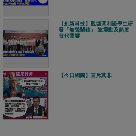
【創新科技】觀塘瑪利諾學生研
發「無聲鬧鐘」 靠震動及熱度
替代聲響
【今日網圖】直斥其非