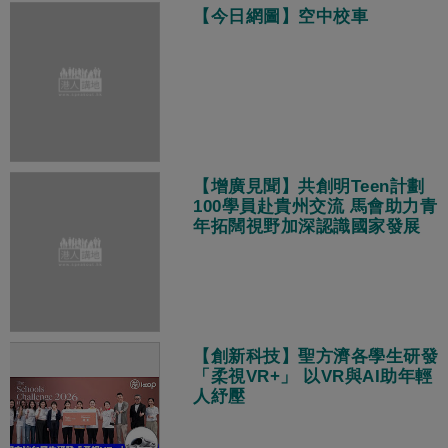
【今日網圖】空中校車
【增廣見聞】共創明Teen計劃
100學員赴貴州交流 馬會助力青
年拓闊視野加深認識國家發展
【創新科技】聖方濟各學生研發
「柔視VR+」 以VR與AI助年輕
人紓壓