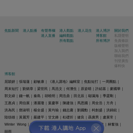
焦點新聞
港人點播
有聲專欄
港人觀點
港人花生
港人博評
關於我們
港人直播
編輯觀點
博客館
私隱聲明
所有觀點
所有博評
免責條款
版權聲明
加入我們
聯絡我們
刊登廣告
爆料快
博客館
屈穎妍
|
張瑞蓮
|
顧敏康
|
《港人講地》編輯室
|
焦點短打
|
一周圈點
|
周末短打
|
劉炳章
|
梁世民
|
馬浩文
|
何濼生
|
原姿晴
|
許紹基
|
麥國華
|
郭文緯
|
錢一帆
|
秦島
|
胡曉明
|
周浩鼎
|
田北辰
|
鄔滿海
|
季霆剛
|
王惠貞
|
周伯展
|
潘麗瓊
|
葉慶寧
|
陳建強
|
馬恩國
|
周全浩
|
方舟
|
洪為民
|
鄧淑明
|
楊全盛
|
黃均瑜
|
錢志庸
|
劉國勳
|
柯創盛
|
洪錦鉉
|
陸頌雄
|
黃麗芳
|
嚴建平
|
甘文鋒
|
杜礎圻
|
健良
|
聶廣男
|
盧展常
|
Winter Wong
|
K2
|
梁文新
|
羅崑
|
姚銘
|
陳志豪
|
精選文章
|
林奮強
|
囍雨