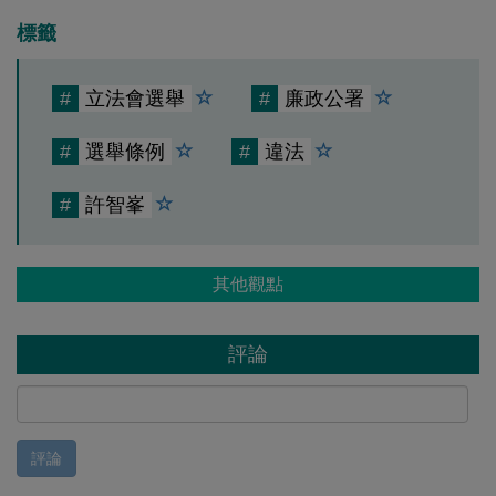
標籤
#
立法會選舉
#
廉政公署
#
選舉條例
#
違法
#
許智峯
其他觀點
評論
評論