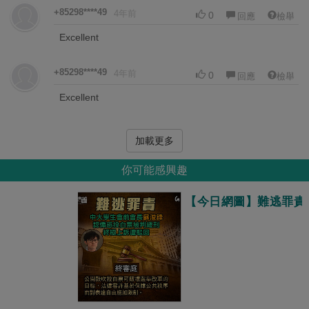
+85298****49
4年前
0
回應
檢舉
Excellent
+85298****49
4年前
0
回應
檢舉
Excellent
加載更多
你可能感興趣
【今日網圖】難逃罪責