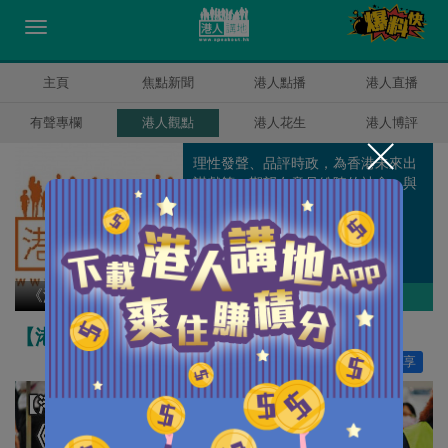
主頁
焦點新聞
港人點播
港人直播
有聲專欄
港人觀點
港人花生
港人博評
理性發聲、品評時政，為香港未來出
謀獻策，期望在意見紛陳的社會，與
大家共同建立一個自由、開明、平
等、互相包容的網上平台。
《港人講地》編輯室
作者其他博評
【港人觀點】別有用心 愚弄市民
讚好
24
分享