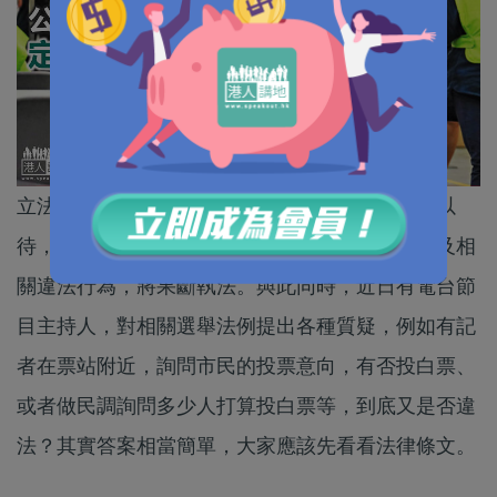
立法會選舉將於下月舉行，廉政公署明言會嚴陣以
待，密切監察網上言論，針對任何企圖破壞選舉及相
關違法行為，將果斷執法。與此同時，近日有電台節
目主持人，對相關選舉法例提出各種質疑，例如有記
者在票站附近，詢問市民的投票意向，有否投白票、
或者做民調詢問多少人打算投白票等，到底又是否違
法？其實答案相當簡單，大家應該先看看法律條文。