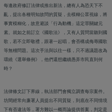
每逢政府修訂法律或推出新法，總有人為恐天下不
亂，提出各種明知故問的質疑，去模糊公眾視線，將
事實模糊化，故意避談「行為動機」這定罪關鍵元
素。就如之前訂立《國歌法》，又有人質問當聽到國
歌，若不立即敬禮，跟著一起唱，會否構成侮辱國歌
等無稽問題。這次手法與以往一樣，只不過議題改為
環繞《選舉條例》，他們還想繼續愚弄市民直到何
時？
法律條文訂下界線，執法部門會獨立調查每宗案件。
坊間經常向廉署人員提出不同質疑，到底在不同情境
下有否違法等，署方難以一概而論提供答案，判定是