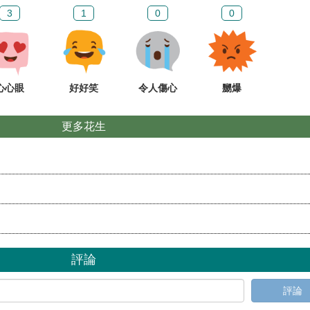
3
1
0
0
心心眼
好好笑
令人傷心
嬲爆
更多花生
評論
評論