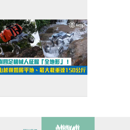
短片】宇樹四足機械人征服「全地形」！
山越嶺如履平地、最大載重達150公斤