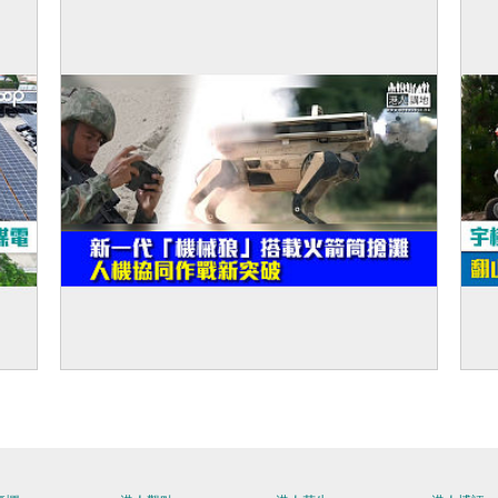
值 DeepSeek調高API價格、阿里擬推收入分
成策略
機追
【建軍節特輯】新一代「機械狼」搭載火箭
【
筒搶灘 人機協同作戰新突破
翻