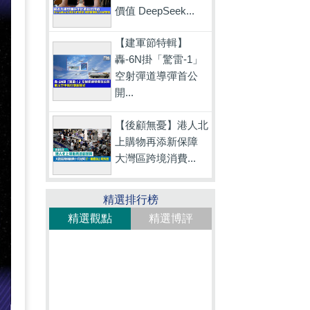
價值 DeepSeek...
【建軍節特輯】
轟-6N掛「驚雷-1」
空射彈道導彈首公
開...
【後顧無憂】港人北
上購物再添新保障
大灣區跨境消費...
精選排行榜
精選觀點
精選博評