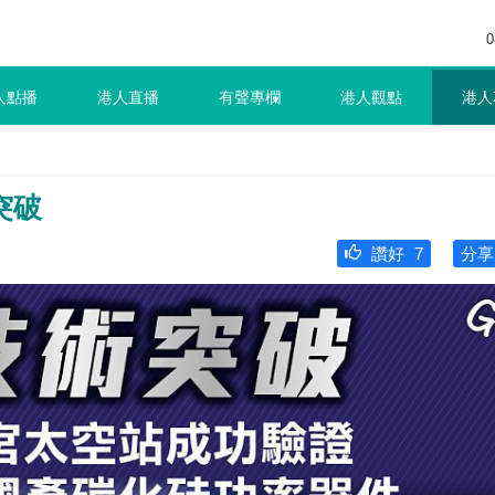
0
人點播
港人直播
有聲專欄
港人觀點
港人
突破
讚好
7
分享