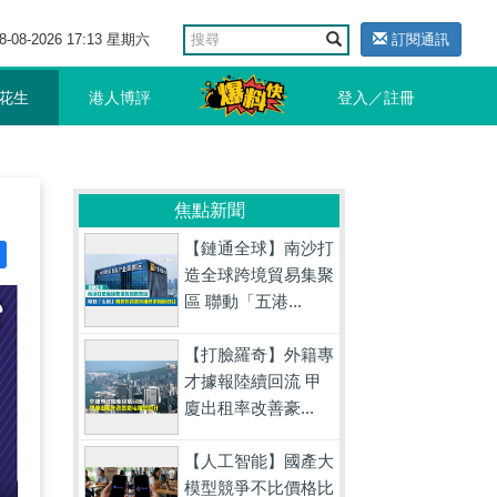
8-08-2026 17:13 星期六
訂閱通訊
花生
港人博評
登入／註冊
焦點新聞
【鏈通全球】南沙打
造全球跨境貿易集聚
區 聯動「五港...
【打臉羅奇】外籍專
才據報陸續回流 甲
廈出租率改善豪...
【人工智能】國產大
模型競爭不比價格比