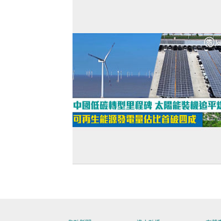
【短片】中國低碳轉型里程碑 太陽能裝
平煤電 可再生能源發電量佔比首破四成