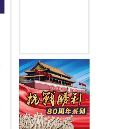
代
壓
綜
到