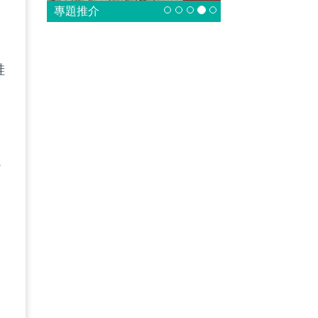
專題推介
硅
以