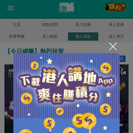
主頁
焦點新聞
港人點播
港人直播
有聲專欄
港人觀點
港人花生
港人博評
【今日網圖】熱烈祝賀
讚好
0
分享