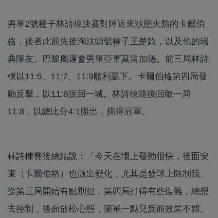
男單2號種子林詩棟決賽對陣近來狀態火熱的卡爾伯
格，後者此前先後淘汰頭號種子王楚欽，以及他的瑞
典隊友、巴黎奧運會男單亞軍莫雷加德。前三局林詩
棟以11:5、11:7、11:9順利贏下。卡爾伯格第四局發
動反擊，以11:8扳回一城。林詩棟隨後回敬一局
11:8，以總比分4:1勝出，摘得冠軍。
林詩棟賽後總結說：「今天在場上發動很快，後面安
東（卡爾伯格）也做出變化，尤其是發球上限制我。
從第三局開始有點別扭，第四局打得有些復雜，總想
去控制，後面放松心態，簡單一點兒反而效果不錯。