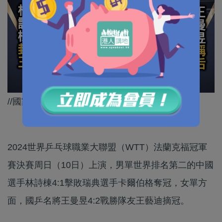
//國家乒乓球隊再次揚威國際！//
2024世界乒乓球職業大聯盟（WTT）法蘭克福冠軍
賽決賽周日（10日）上演，男單世界排名第二的中國
選手林詩棟4:1擊敗瑞典選手卡爾伯格奪冠，女單方
面，國乒名將王曼昱4:2戰勝隊友王藝迪摘冠。