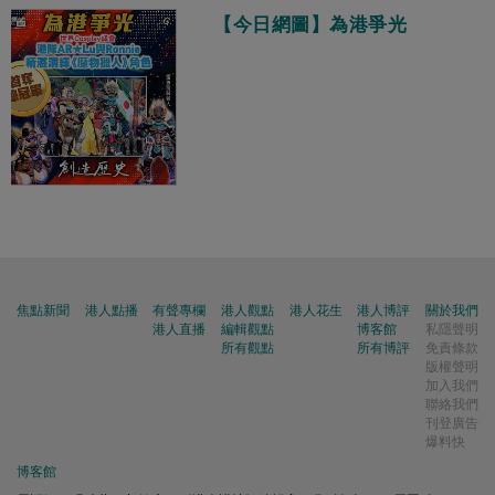
【今日網圖】為港爭光
焦點新聞
港人點播
有聲專欄
港人觀點
港人花生
港人博評
關於我們
港人直播
編輯觀點
博客館
私隱聲明
所有觀點
所有博評
免責條款
版權聲明
加入我們
聯絡我們
刊登廣告
爆料快
博客館