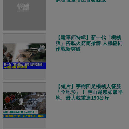
源發電量佔比首破四成
【建軍節特輯】新一代「機械
狼」搭載火箭筒搶灘 人機協同
作戰新突破
【短片】宇樹四足機械人征服
「全地形」！ 翻山越嶺如履平
地、最大載重達150公斤