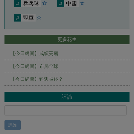
#
乒乓球
#
中國
#
冠軍
更多花生
【今日網圖】成績亮麗
【今日網圖】布局全球
【今日網圖】難逃被逐？
評論
評論