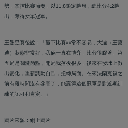
勢，掌控比賽節奏，以11:8鎖定勝局，總比分4:2勝
出，奪得女單冠軍。
王曼昱賽後說：「贏下比賽非常不容易，大迪（王藝
迪）狀態非常好，我倆一直在博弈，比分很膠著。第
五局是關鍵節點，開局我落後很多，後來在發球上做
出變化，重新調動自己，扭轉局面。在來法蘭克福之
前有段時間沒有參賽了，能贏得這個冠軍是對近期訓
練的認可和肯定。」
圖片來源：網上圖片