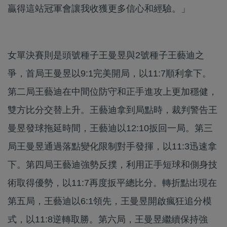
贏得這站冠軍會讓我收獲更多信心和經驗。」
女單決賽則是頭號種子王曼昱與2號種子王藝迪之
爭，首局王曼昱以9:1完美開局，以11:7順利拿下。
第二局王藝迪在中間位防守和正手進攻上更加穩健，
雙方比分交替上升。王藝迪拿到局點時，裁判警告王
曼昱發球拖延時間，王藝迪以12:10扳回一局。第三
局王曼昱通過落點變化限制對手發揮，以11:3迅速拿
下。第四局王藝迪強勢反撲，利用正手短球和側身技
術取得優勢，以11:7再度扳平總比分。轉折點出現在
第五局，王藝迪以6:1領先，王曼昱開啟瘋狂追分模
式，以11:8逆轉取勝。第六局，王曼昱繼續保持強