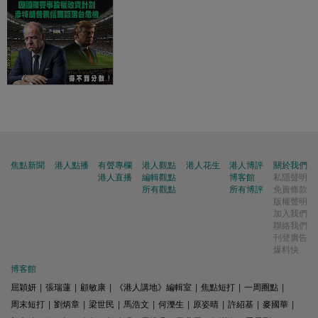
焦點新聞
港人點播
有聲專欄
港人觀點
港人花生
港人博評
關於我們
港人直播
編輯觀點
博客館
私隱聲明
所有觀點
所有博評
免責條款
版權聲明
加入我們
聯絡我們
刊登廣告
爆料快
博客館
屈穎妍
|
張瑞蓮
|
顧敏康
|
《港人講地》編輯室
|
焦點短打
|
一周圈點
|
周末短打
|
劉炳章
|
梁世民
|
馬浩文
|
何濼生
|
原姿晴
|
許紹基
|
麥國華
|