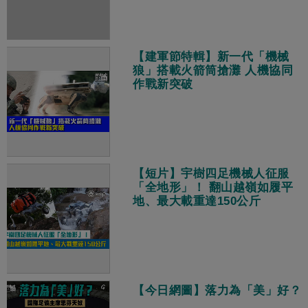
【建軍節特輯】新一代「機械
狼」搭載火箭筒搶灘 人機協同
作戰新突破
【短片】宇樹四足機械人征服
「全地形」！ 翻山越嶺如履平
地、最大載重達150公斤
【今日網圖】落力為「美」好？