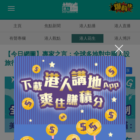
主頁
焦點新聞
港人點播
港人直播
有聲專欄
港人觀點
港人花生
港人博評
【今日網圖】專家之言：全球多地對中國人設
旅行限制
讚好
9
分享