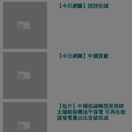
【今日網圖】諄諄告誡
【今日網圖】中國貢獻
【短片】中國低碳轉型里程碑
太陽能裝機追平煤電 可再生能
源發電量佔比首破四成