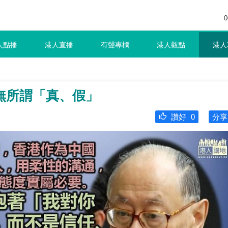
0
人點播
港人直播
有聲專欄
港人觀點
港人
無所謂「真、假」
讚好
0
分享