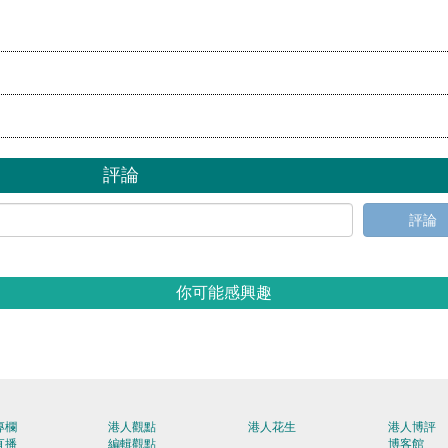
己
評論
評論
你可能感興趣
專欄
港人觀點
港人花生
港人博評
直播
編輯觀點
博客館