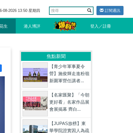
6-08-2026 13:50 星期四
訂閱通訊
花生
港人博評
登入／註冊
焦點新聞
【青少年軍事夏令
營】施俊輝走進粉嶺
新圍軍營任講者...
【名家匯聚】「今朝
更好看」名家作品展
會展揭幕 齊白...
【JUPAS放榜】東
華學院證實因人為疏