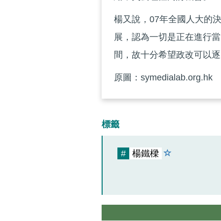
楊又說，07年全國人大的
展，認為一切是正在進行當
間，故十分希望政改可以逐
原圖：symedialab.org.hk
標籤
#
楊鐵樑