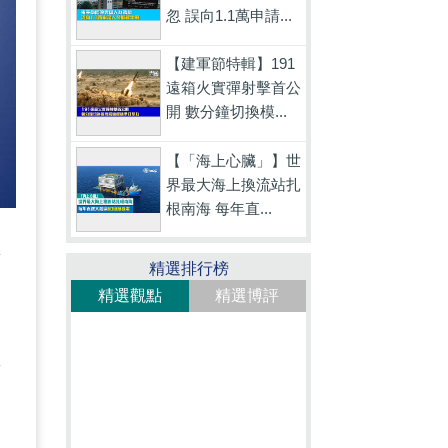
忽 誤向1.1萬申請...
【建軍節特輯】191
遠箱火實彈射擊首公
開 數分鐘切換模...
【「海上心臟」】世
界最大海上換流站扎
根南海 每年直...
無
精選排行榜
精選觀點
精選博評
對