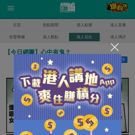
主頁
焦點新聞
港人點播
港人直播
有聲專欄
港人觀點
港人花生
港人博評
【今日網圖】心中有鬼？
讚好
9
分享