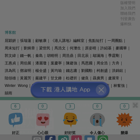
版權聲明
加入我們
聯絡我們
刊登廣告
爆料快
博客館
屈穎妍
|
張瑞蓮
|
顧敏康
|
《港人講地》編輯室
|
焦點短打
|
一周圈點
|
周末短打
|
劉炳章
|
梁世民
|
馬浩文
|
何濼生
|
原姿晴
|
許紹基
|
麥國華
|
郭文緯
|
錢一帆
|
秦島
|
胡曉明
|
周浩鼎
|
田北辰
|
鄔滿海
|
季霆剛
|
王惠貞
|
周伯展
|
潘麗瓊
|
葉慶寧
|
陳建強
|
馬恩國
|
周全浩
|
方舟
|
洪為民
|
鄧淑明
|
楊全盛
|
黃均瑜
|
錢志庸
|
劉國勳
|
柯創盛
|
洪錦鉉
|
陸頌雄
|
黃麗芳
|
嚴建平
|
甘文鋒
|
杜礎圻
|
健良
|
聶廣男
|
盧展常
|
Winter Wong
|
K2
|
梁文新
|
羅崑
|
姚銘
|
陳志豪
|
精選文章
|
林奮強
|
囍雨
© 港人講地
6
0
3
0
0
電郵: speakout@speakout.hk
傳真: 85228041301
All rights reserved.
好正
心心眼
好好笑
令人傷心
嬲爆
版權所有 不得轉載