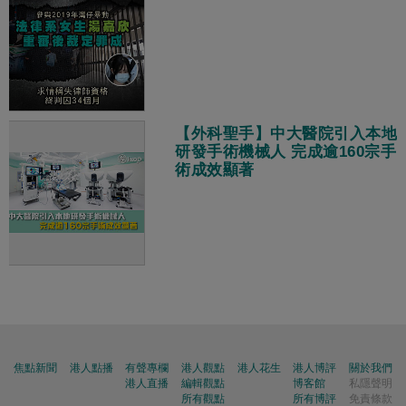
【外科聖手】中大醫院引入本地
研發手術機械人 完成逾160宗手
術成效顯著
焦點新聞
港人點播
有聲專欄
港人觀點
港人花生
港人博評
關於我們
港人直播
編輯觀點
博客館
私隱聲明
所有觀點
所有博評
免責條款