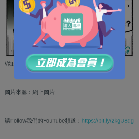
//如果唔係心虛，又點解要走佬嘅？//
圖片來源：網上圖片
請Follow我們的YouTube頻道：
https://bit.ly/2kgU8qg