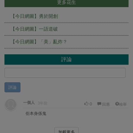
更多花生
【今日網圖】勇於開創
【今日網圖】一語道破
【今日網圖】「美」亂炸？
評論
評論
一個人
3年前
0
回應
檢舉
佢本身係鬼
加載更多