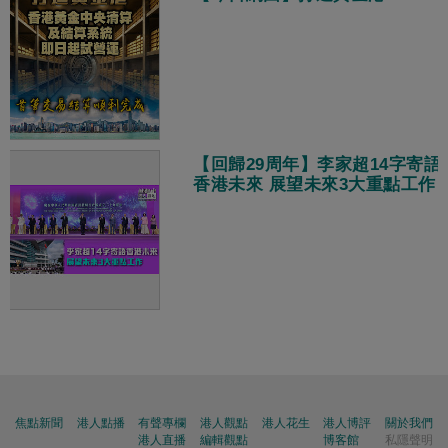
【回歸29周年】李家超14字寄語
香港未來 展望未來3大重點工作
焦點新聞
港人點播
有聲專欄
港人觀點
港人花生
港人博評
關於我們
港人直播
編輯觀點
博客館
私隱聲明