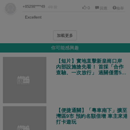
+85298****49
4年前
0
回應
檢舉
Excellent
加載更多
你可能感興趣
【短片】實地直擊新皇崗口岸
內部設施搶先看！ 首採「合作
查驗、一次放行」 過關僅需5分
鐘
【便捷通關】「粵車南下」擴至
灣區9市 預約名額倍增 車主來港
打卡遊玩