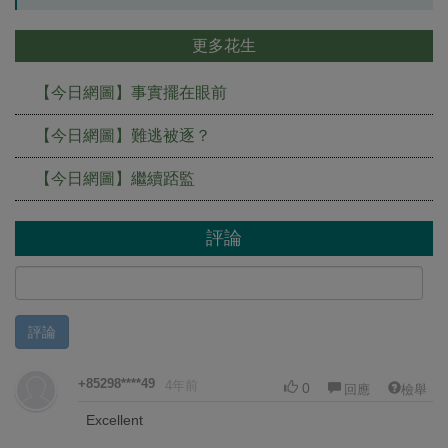
更多花生
【今日網圖】事實擺在眼前
【今日網圖】難逃被逐？
【今日網圖】繼續踎監
評論
評論
+85298****49
4年前
0
回應
檢舉
Excellent