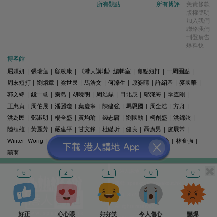
所有觀點
所有博評
免責條款
版權聲明
加入我們
聯絡我們
刊登廣告
爆料快
博客館
屈穎妍
|
張瑞蓮
|
顧敏康
|
《港人講地》編輯室
|
焦點短打
|
一周圈點
|
周末短打
|
劉炳章
|
梁世民
|
馬浩文
|
何濼生
|
原姿晴
|
許紹基
|
麥國華
|
郭文緯
|
錢一帆
|
秦島
|
胡曉明
|
周浩鼎
|
田北辰
|
鄔滿海
|
季霆剛
|
王惠貞
|
周伯展
|
潘麗瓊
|
葉慶寧
|
陳建強
|
馬恩國
|
周全浩
|
方舟
|
洪為民
|
鄧淑明
|
楊全盛
|
黃均瑜
|
錢志庸
|
劉國勳
|
柯創盛
|
洪錦鉉
|
陸頌雄
|
黃麗芳
|
嚴建平
|
甘文鋒
|
杜礎圻
|
健良
|
聶廣男
|
盧展常
|
Winter Wong
|
K2
|
梁文新
|
羅崑
|
姚銘
|
陳志豪
|
精選文章
|
林奮強
|
囍雨
© 港人講地
6
2
1
0
0
電郵: speakout@speakout.hk
傳真: 85228041301
All rights reserved.
好正
心心眼
好好笑
令人傷心
嬲爆