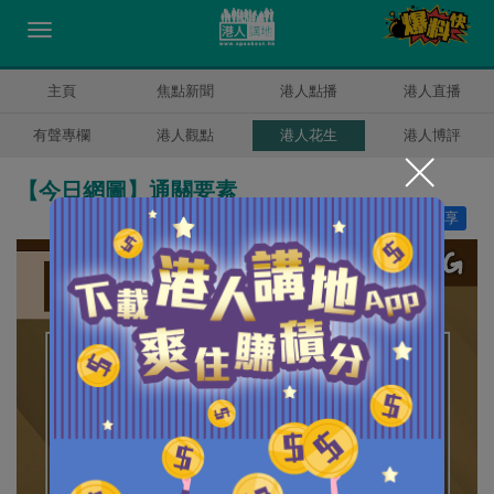
主頁
焦點新聞
港人點播
港人直播
有聲專欄
港人觀點
港人花生
港人博評
【今日網圖】通關要素
讚好
12
分享