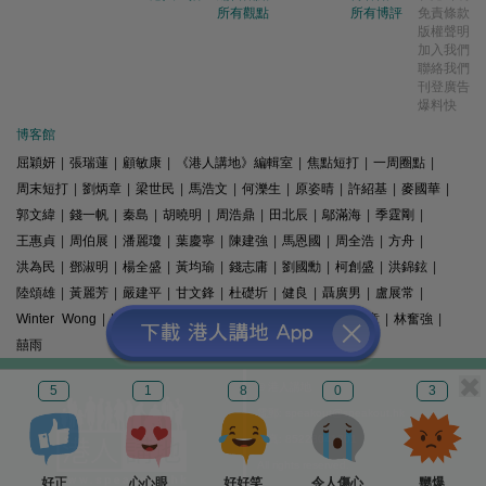
所有觀點
所有博評
免責條款
版權聲明
加入我們
聯絡我們
刊登廣告
爆料快
博客館
屈穎妍
|
張瑞蓮
|
顧敏康
|
《港人講地》編輯室
|
焦點短打
|
一周圈點
|
周末短打
|
劉炳章
|
梁世民
|
馬浩文
|
何濼生
|
原姿晴
|
許紹基
|
麥國華
|
郭文緯
|
錢一帆
|
秦島
|
胡曉明
|
周浩鼎
|
田北辰
|
鄔滿海
|
季霆剛
|
王惠貞
|
周伯展
|
潘麗瓊
|
葉慶寧
|
陳建強
|
馬恩國
|
周全浩
|
方舟
|
洪為民
|
鄧淑明
|
楊全盛
|
黃均瑜
|
錢志庸
|
劉國勳
|
柯創盛
|
洪錦鉉
|
陸頌雄
|
黃麗芳
|
嚴建平
|
甘文鋒
|
杜礎圻
|
健良
|
聶廣男
|
盧展常
|
Winter Wong
|
K2
|
梁文新
|
羅崑
|
姚銘
|
陳志豪
|
精選文章
|
林奮強
|
囍雨
© 港人講地
5
1
8
0
3
電郵: speakout@speakout.hk
傳真: 85228041301
All rights reserved.
好正
心心眼
好好笑
令人傷心
嬲爆