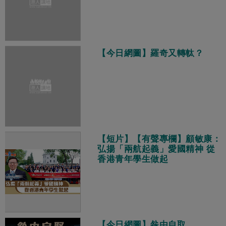
【今日網圖】羅奇又轉軚？
【短片】【有聲專欄】顧敏康：
弘揚「兩航起義」愛國精神 從
香港青年學生做起
【今日網圖】咎由自取