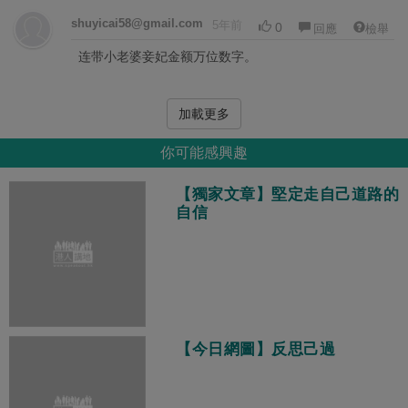
shuyicai58@gmail.com
5年前
0
回應
檢舉
连带小老婆妾妃金额万位数字。
加載更多
你可能感興趣
【獨家文章】堅定走自己道路的
自信
【今日網圖】反思己過