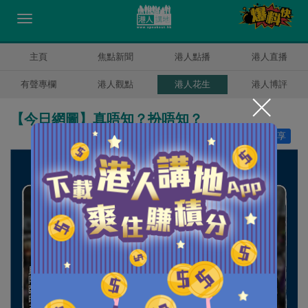
主頁
焦點新聞
港人點播
港人直播
有聲專欄
港人觀點
港人花生
港人博評
【今日網圖】真唔知？扮唔知？
讚好
22
分享