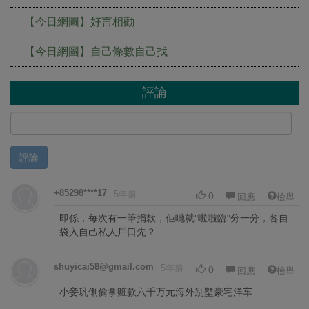
【今日網圖】好言相勸
【今日網圖】自己條數自己找
評論
評論
+85298****17
5年前
0
回應
檢舉
即係，每次有一筆捐款，佢哋就"啦啦臨"分一分，各自
袋入自己私人戶口先？
shuyicai58@gmail.com
5年前
0
回應
檢舉
小妾巩俐偷拿赃款六千万元海外别墅豪宅洋车