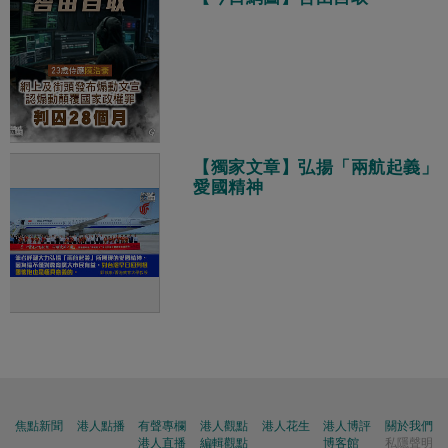
【獨家文章】弘揚「兩航起義」
愛國精神
焦點新聞
港人點播
有聲專欄
港人觀點
港人花生
港人博評
關於我們
港人直播
編輯觀點
博客館
私隱聲明