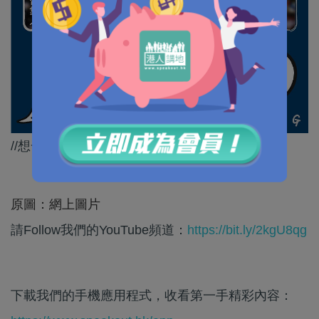
//想一句唔知就算數？//
原圖：網上圖片
請Follow我們的YouTube頻道：
https://bit.ly/2kgU8qg
下載我們的手機應用程式，收看第一手精彩內容：