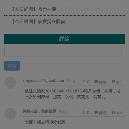
【今日網圖】救命神機
【今日網圖】事實擺在眼前
評論
評論
shuyicai58@gmail.com
5年前
0
回應
檢舉
叛逃政治家36456644645818769暗杀台州，杭州，湖
州女男刘德华，那英，巩俐，蔡英文，马英九
你的光榮，我的榮耀
5年前
0
回應
檢舉
恐懼中國之精神分裂病