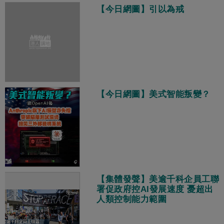
【今日網圖】引以為戒
【今日網圖】美式智能叛變？
【集體發聲】美逾千科企員工聯
署促政府控AI發展速度 憂超出
人類控制能力範圍