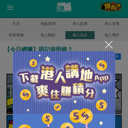
主頁
焦點新聞
港人點播
港人直播
有聲專欄
港人觀點
港人花生
港人博評
【今日網圖】唔記得照鏡？
讚好
33
分享