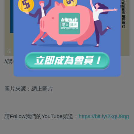
//講得啱！唔係一句「和平」就代表做乜都得！//
圖片來源：網上圖片
請Follow我們的YouTube頻道：
https://bit.ly/2kgU8qg