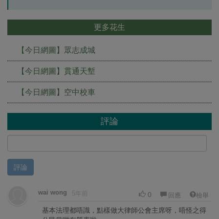
更多花生
【今日網圖】眾志成城
【今日網圖】貫通天塹
【今日網圖】空中校車
評論
評論
wai wong
5年前
0
回應
檢舉
基本法理都唔識，點樣做大律師公會主席呀，唔怪之得