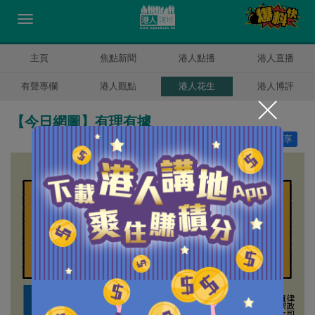
主頁
焦點新聞
港人點播
港人直播
有聲專欄
港人觀點
港人花生
港人博評
【今日網圖】有理有據
讚好
25
分享