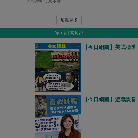
公民黨咁冇質素啦
加載更多
你可能感興趣
【今日網圖】美式標準
【今日網圖】避戰謀福