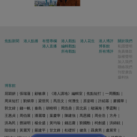
焦點新聞
港人點播
有聲專欄
港人觀點
港人花生
港人博評
關於我們
港人直播
編輯觀點
博客館
私隱聲明
所有觀點
所有博評
免責條款
版權聲明
加入我們
聯絡我們
刊登廣告
爆料快
博客館
屈穎妍
|
張瑞蓮
|
顧敏康
|
《港人講地》編輯室
|
焦點短打
|
一周圈點
|
周末短打
|
劉炳章
|
梁世民
|
馬浩文
|
何濼生
|
原姿晴
|
許紹基
|
麥國華
|
郭文緯
|
錢一帆
|
秦島
|
胡曉明
|
周浩鼎
|
田北辰
|
鄔滿海
|
季霆剛
|
王惠貞
|
周伯展
|
潘麗瓊
|
葉慶寧
|
陳建強
|
馬恩國
|
周全浩
|
方舟
|
洪為民
|
鄧淑明
|
楊全盛
|
黃均瑜
|
錢志庸
|
劉國勳
|
柯創盛
|
洪錦鉉
|
陸頌雄
|
黃麗芳
|
嚴建平
|
甘文鋒
|
杜礎圻
|
健良
|
聶廣男
|
盧展常
|