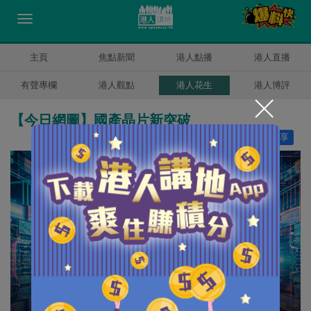
主頁
焦點新聞
港人點播
港人直播
有聲專欄
港人觀點
港人花生
港人博評
【今日網圖】國產晶片新突破
讚好
19
分享