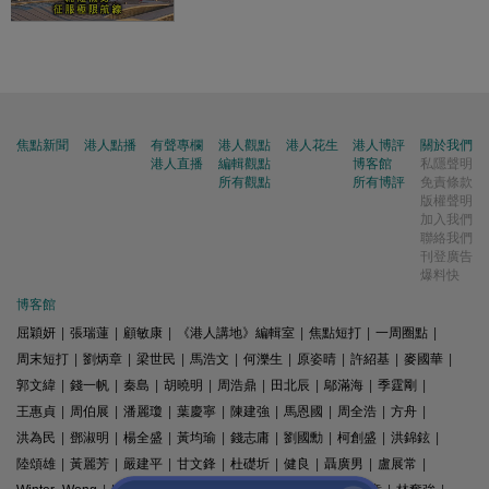
焦點新聞
港人點播
有聲專欄
港人觀點
港人花生
港人博評
關於我們
港人直播
編輯觀點
博客館
私隱聲明
所有觀點
所有博評
免責條款
版權聲明
加入我們
聯絡我們
刊登廣告
爆料快
博客館
屈穎妍
|
張瑞蓮
|
顧敏康
|
《港人講地》編輯室
|
焦點短打
|
一周圈點
|
周末短打
|
劉炳章
|
梁世民
|
馬浩文
|
何濼生
|
原姿晴
|
許紹基
|
麥國華
|
郭文緯
|
錢一帆
|
秦島
|
胡曉明
|
周浩鼎
|
田北辰
|
鄔滿海
|
季霆剛
|
王惠貞
|
周伯展
|
潘麗瓊
|
葉慶寧
|
陳建強
|
馬恩國
|
周全浩
|
方舟
|
洪為民
|
鄧淑明
|
楊全盛
|
黃均瑜
|
錢志庸
|
劉國勳
|
柯創盛
|
洪錦鉉
|
陸頌雄
|
黃麗芳
|
嚴建平
|
甘文鋒
|
杜礎圻
|
健良
|
聶廣男
|
盧展常
|