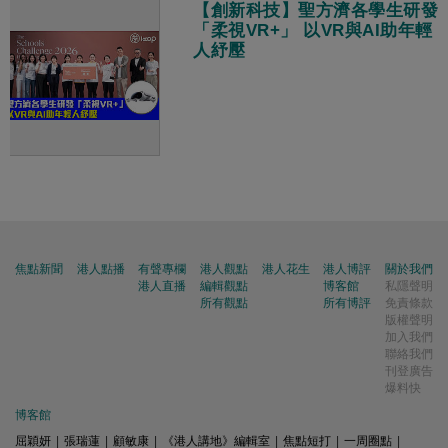
【創新科技】聖方濟各學生研發
「柔視VR+」 以VR與AI助年輕
人紓壓
焦點新聞
港人點播
有聲專欄
港人觀點
港人花生
港人博評
關於我們
港人直播
編輯觀點
博客館
私隱聲明
所有觀點
所有博評
免責條款
版權聲明
加入我們
聯絡我們
刊登廣告
爆料快
博客館
屈穎妍
|
張瑞蓮
|
顧敏康
|
《港人講地》編輯室
|
焦點短打
|
一周圈點
|