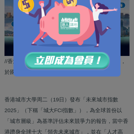
//香港在引進、培育及集聚創新人才方面表現突出，
於國際協作方面更位居全球主要灣區城市之首。//
香港城市大學周二（19日）發布「未來城市指數
2025」（下稱「城大FCI指數」），為全球首份以
「城市層級」為基準評估未來競爭力的報告，當中香
港躋身全球十大「領先未來城市」，並在「人才高