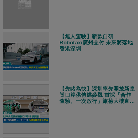
【無人駕駛】新款自研
Robotaxi廣州交付 未來將落地
香港深圳
【先睹為快】深圳率先開放新皇
崗口岸供傳媒參觀 首採「合作
查驗、一次放行」旅檢大樓直連
地鐵站