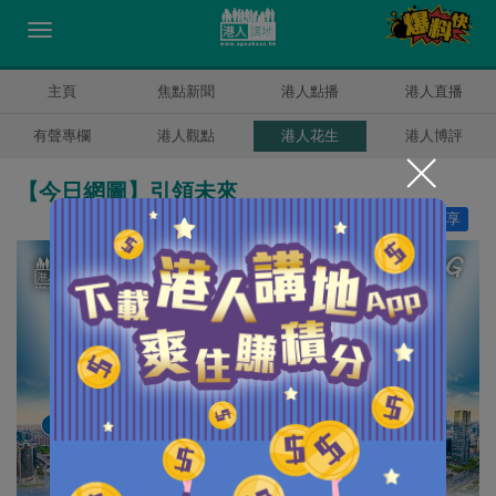
主頁
焦點新聞
港人點播
港人直播
有聲專欄
港人觀點
港人花生
港人博評
【今日網圖】引領未來
讚好
19
分享