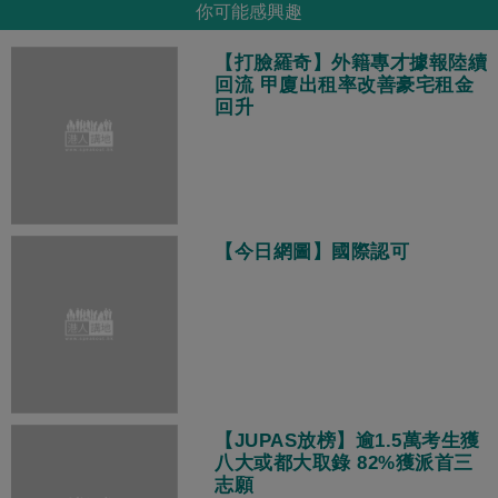
你可能感興趣
【打臉羅奇】外籍專才據報陸續
回流 甲廈出租率改善豪宅租金
回升
【今日網圖】國際認可
【JUPAS放榜】逾1.5萬考生獲
八大或都大取錄 82%獲派首三
志願