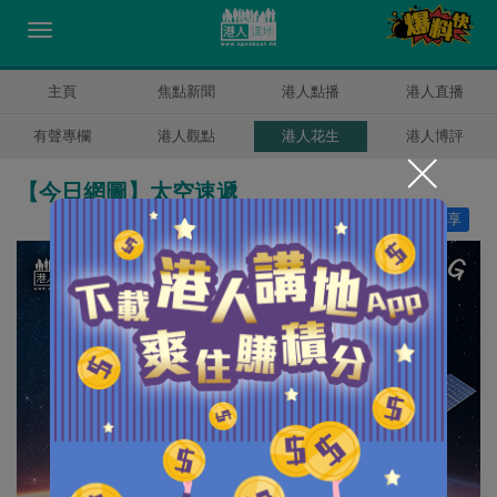
主頁
焦點新聞
港人點播
港人直播
有聲專欄
港人觀點
港人花生
港人博評
【今日網圖】太空速遞
讚好
7
分享