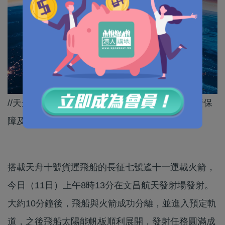
//天舟十號將在軌停靠12個月，為太空站提供物資保
障及推進劑補充添加服務。//
搭載天舟十號貨運飛船的長征七號遙十一運載火箭，
今日（11日）上午8時13分在文昌航天發射場發射。
大約10分鐘後，飛船與火箭成功分離，並進入預定軌
道，之後飛船太陽能帆板順利展開，發射任務圓滿成