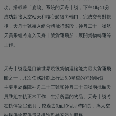
功。搭載著「扁鵲」系統的天舟十號，下午1時11分
成功對接太空站天和核心艙後向端口，完成交會對接
後，天舟十號轉入組合體飛行階段，神舟二十一號航
天員乘組將進入天舟十號貨運飛船，展開貨物轉運等
工作。
天舟十號是是目前世界現役貨物運輸能力最大貨運飛
船之一，此次任務計劃上行近6.3噸重的補給物資，
主要用於保障神舟二十三號和神舟二十四號兩批航天
員乘組在軌正常工作、生活所需的物品。天舟十號將
在軌停靠12個月，較過去9至10個月時間長，為太空
站提供物資保障及推進劑補充添加服務。