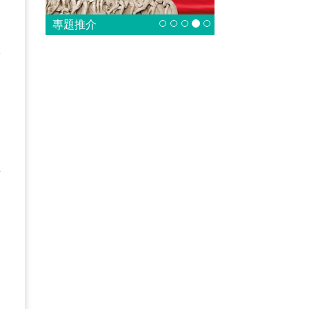
，
專題推介
於
會
五