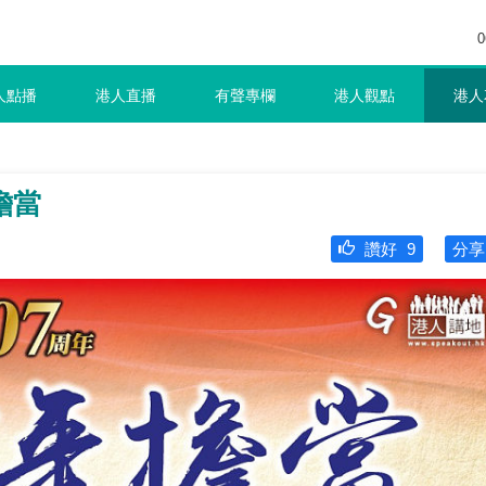
0
人點播
港人直播
有聲專欄
港人觀點
港人
擔當
讚好
9
分享