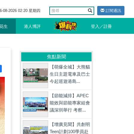
6-08-2026 02:20 星期四
訂閱通訊
花生
港人博評
登入／註冊
焦點新聞
【萌爆全城】大熊貓
生日主題電車及巴士
今起巡遊港島...
【節能減排】APEC
能效與節能專家組會
議深圳舉行 考察...
【增廣見聞】共創明
Teen計劃100學員赴