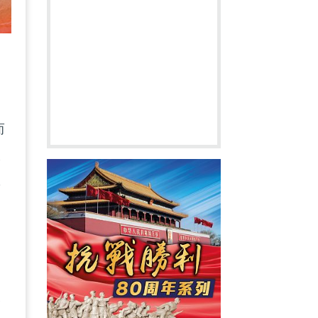
而
人
敗
的
表