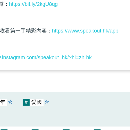
頻道：
https://bit.ly/2kgU8qg
收看第一手精彩內容：
https://www.speakout.hk/app
w.instagram.com/speakout_hk/?hl=zh-hk
年
#
愛國