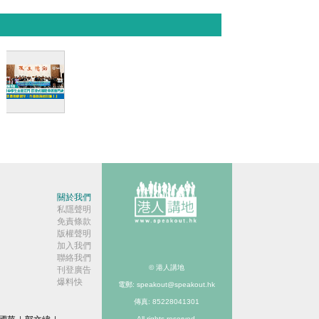
【短片】
【愛國情
懷】港中
學生走進
江門 沉浸
式體驗華
關於我們
僑奮鬥史
私隱聲明
免責條款
「先輩勤
版權聲明
勉艱辛，
加入我們
吾輩應為
聯絡我們
國加
© 港人講地
刊登廣告
油！」
爆料快
電郵: speakout@speakout.hk
傳真: 85228041301
All rights reserved.