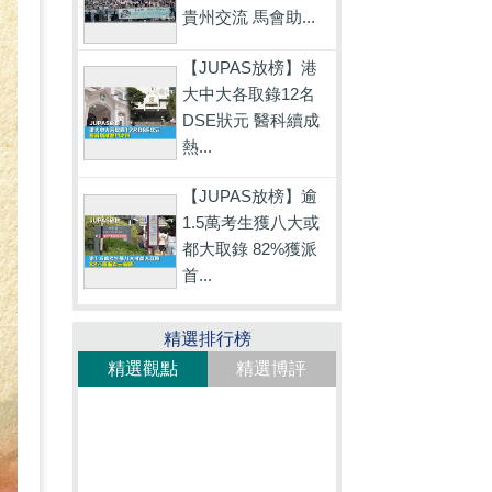
貴州交流 馬會助...
【JUPAS放榜】港
大中大各取錄12名
DSE狀元 醫科續成
熱...
【JUPAS放榜】逾
1.5萬考生獲八大或
都大取錄 82%獲派
首...
精選排行榜
精選觀點
精選博評